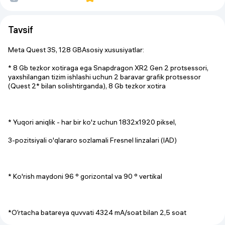
Tavsif
Meta Quest 3S, 128 GBAsosiy xususiyatlar:
* 8 Gb tezkor xotiraga ega Snapdragon XR2 Gen 2 protsessori,
yaxshilangan tizim ishlashi uchun 2 baravar grafik protsessor
(Quest 2* bilan solishtirganda), 8 Gb tezkor xotira
* Yuqori aniqlik - har bir ko'z uchun 1832x1920 piksel,
3-pozitsiyali o'qlararo sozlamali Fresnel linzalari (IAD)
* Ko'rish maydoni 96 ° gorizontal va 90 ° vertikal
*Oʻrtacha batareya quvvati 4324 mA/soat bilan 2,5 soat