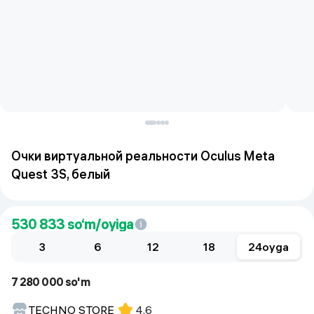
Очки виртуальной реальности Oculus Meta
Quest 3S, белый
530 833
so‘m/oyiga
3
6
12
18
24
oyga
7 280 000 so'm
TECHNO STORE
4.6