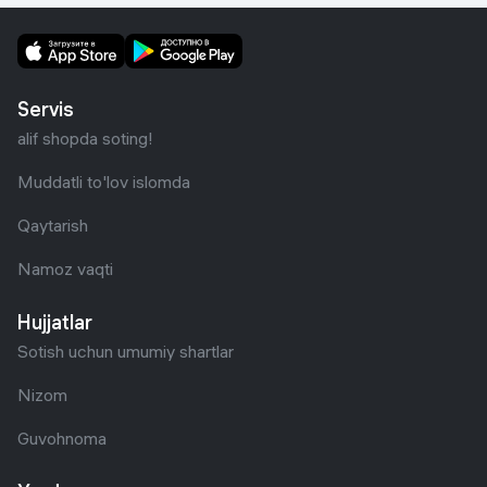
Servis
alif shopda soting!
Muddatli to'lov islomda
Qaytarish
Namoz vaqti
Hujjatlar
Sotish uchun umumiy shartlar
Nizom
Guvohnoma