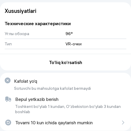
Xususiyatlari
Технические характеристики
Углы обзора
96°
Тип
VR-очки
To‘liq ko‘rsatish
Kafolat yo‘q
Sotuvchi bu mahsulotga kafolat bermaydi
Bepul yetkazib berish
Toshkent bo‘ylab 1 kundan, O‘zbekiston bo‘ylab 3 kundan
boshlab
Tovarni 10 kun ichida qaytarish mumkin