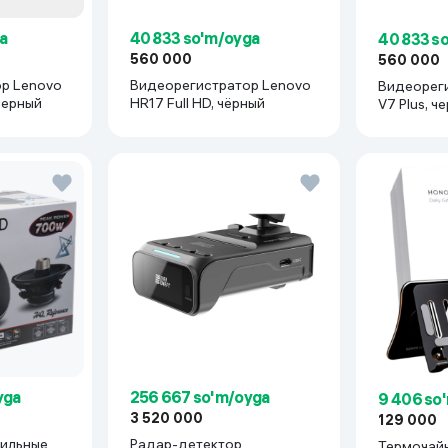
a
40 833 so'm/oyga
40 833 s
560 000
560 000
р Lenovo
Видеорегистратор Lenovo
Видеорег
черный
HR17 Full HD, чёрный
V7 Plus, ч
yga
256 667 so'm/oyga
9 406 so
3 520 000
129 000
бильные
Радар-детектор
Термочайн