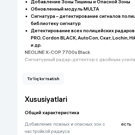
Добавление Зоны Тишины и Опасной Зоны
Uy va bog‘
Обновленный модуль MULTA
Сигнатура – детектирование сигналов поли
библиотеку сигнатур
Kanselyariya
Детектирование всех полицейских радаров 
PRO, Cordon BLACK, AutoCon, Скат, Lochin, Hik
Maishiy kimyo
и др.
NEOLINE X-COP 7700s Black
Kitoblar
Cигнатурный радар-детектор с двойным усил
Kiyim-kechak va Oyoq
kiyimlar
To‘liq ko‘rsatish
Xususiyatlari
Общий характеристика
Добавление ложных и опасных зон с
есть
настройкой радиуса