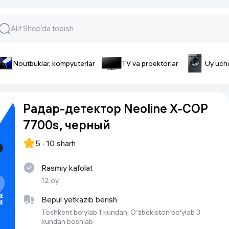
Noutbuklar, kompyuterlar
TV va proektorlar
Uy uch
lar va gadjetlar
 va telefonlar
Smartfonlar uchun aksessua
Радар-детектор Neoline X-COP
lar
Smartfonlar uchun g’ilof
7700s, черный
nlar
iPhone uchun g’ilof
nlar
Quvvatlagich qurilmalar
5 · 10 sharh
ar
Plenkalar va steklo
nlar
Rasmiy kafolat
Tegishli tovarlar
fonlar
12 oy
Batareyalar va akkumulyatorlar
Bepul yetkazib berish
Kabellar
Toshkent bo‘ylab 1 kundan, O‘zbekiston bo‘ylab 3
kundan boshlab
Portativ batareyalar