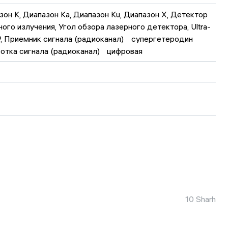
зон K, Диапазон Ka, Диапазон Ku, Диапазон X, Детектор 
ого излучения, Угол обзора лазерного детектора, Ultra-
Приемник сигнала (радиоканал)	супергетеродин 
Обработка сигнала (радиоканал)	цифровая
m gacha
10 Sharh
на