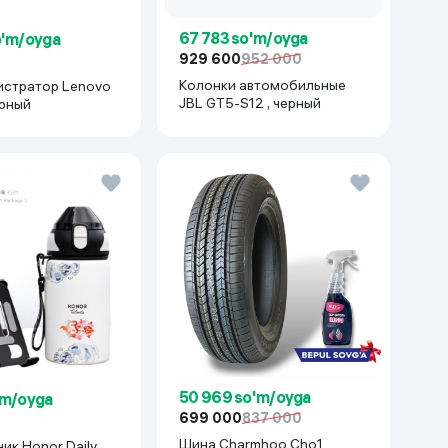
67 783 so'm/oyga
o'm/oyga
929 600
952 000
Колонки автомобильные
истратор Lenovo
JBL GT5-S12 , черный
ерный
50 969 so'm/oyga
'm/oyga
699 000
837 000
Шина Charmhoo Cho1
ик Honor Daily