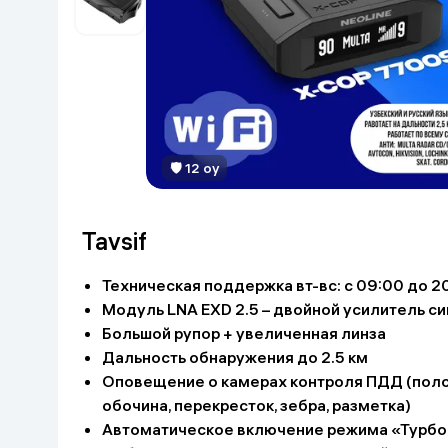
Go‘zallik va parvarish
Virtual haqiqat
Aqlli ko‘zoynak
Aqlli uy
O'yin uchun texnika
Sport tovarlari
🛡 12 oy
Avtotovarlar
Tavsif
Bolalar buyumlari
Техническая поддержка вт-вс: с 09:00 до 20
Модуль LNA EXD 2.5 – двойной усилитель си
Qurilish va ta'mirlash
Большой рупор + увеличенная линза
Дальность обнаружения до 2.5 км
Zargarlik mahsulotlari
Оповещение о камерах контроля ПДД (полоса
обочина, перекресток, зебра, разметка)
Uy uchun tovarlar
Автоматическое включение режима «Турбо»