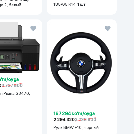
185/65 R14, 1 шт
ge 2, белый
so'm/oyga
0
3 737 500
 Pixma G3470,
167 294 so'm/oyga
2 294 320
3 236 800
Руль BMW F10 , черный