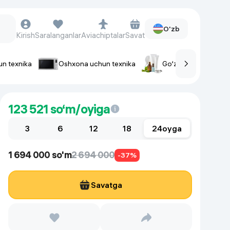
O'zb
Kirish
Saralanganlar
Aviachiptalar
Savat
un texnika
Oshxona uchun texnika
Go‘zallik va parvaris
rlar
Soat va aksessuarlar
123 521
so‘m/oyiga
Aqlli-soatlar
3
Qo'l soatlari
6
12
18
24
oyga
Aqlli uzuklar
1 694 000 so'm
2 694 000
Fitnes-brasletlar
-37%
Soat kamarlari
Savatga
Foto apparatlari va Video-
kameralar
Fotoapparatlari