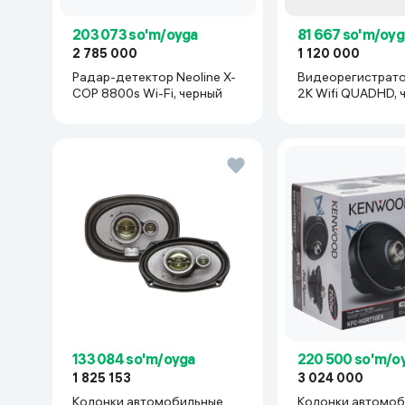
203 073 so'm/oyga
81 667 so'm/oyg
2 785 000
1 120 000
Радар-детектор Neoline X-
Видеорегистрато
COP 8800s Wi-Fi, черный
2K Wifi QUADHD, 
133 084 so'm/oyga
220 500 so'm/o
1 825 153
3 024 000
Колонки автомобильные
Колонки автомо