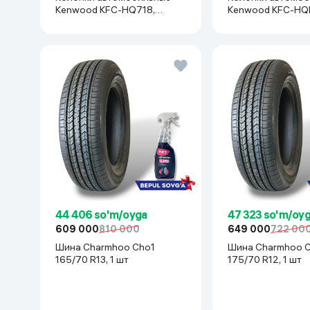
Kenwood KFC-HQ718,
Kenwood KFC-HQ
черный
черный
44 406 so'm/oyga
47 323 so'm/oy
609 000
810 000
649 000
722 00
Шина Charmhoo Cho1
Шина Charmhoo 
165/70 R13, 1 шт
175/70 R12, 1 шт