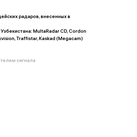
цейских радаров, внесенных в
Узбекистана: MultaRadar CD, Cordon
vision, Traffistar, Kaskad (Megacam)
ителем сигнала