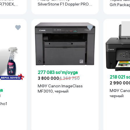
R710EX,
SilverStone F1 Doppler PRO
Gift Packa
Wifi, черный
277 083 so'm/oyga
218 021 
3 800 000
4 368 750
2 990 00
МФУ Canon ImageClass
ga
МФУ Canon
MF3010, черный
черный
0
Cho1