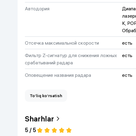
Автодория
Диапа
лазерн
K, POP, 
Отсечка максимальной скорости
есть
Фильтр Z-сигнатур для снижения ложных
есть
срабатываний радара
Оповещение названия радара
есть
Дальность обнаружения радаров
2.5 k
To‘liq ko‘rsatish
Настройка приоритета GPS
есть
Голосовые подсказки на русском языке
есть
Sharhlar
Оповещение о камерах контроля
обочи
5 / 5