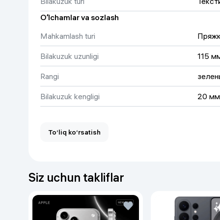
Bilakuzuk turi
Текст
Uy va bog‘
Oʻlchamlar va sozlash
Mahkamlash turi
Пряж
Kanselyariya
Bilakuzuk uzunligi
115 м
Maishiy kimyo
Rangi
зелен
Kitoblar
Bilakuzuk kengligi
20 мм
Kiyim-kechak va Oyoq
kiyimlar
To‘liq ko‘rsatish
Siz uchun takliflar