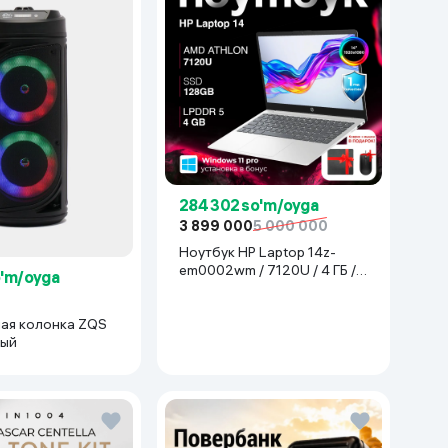
284 302 so'm/oyga
3 899 000
5 000 000
Ноутбук HP Laptop 14z-
em0002wm / 7120U / 4 ГБ /
o'm/oyga
SDD 128 ГБ / 14", Luna Grey
ая колонка ZQS
ный