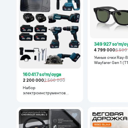
349 927 so'm/o
4 799 000
6 500
Умные очки Ray-B
Wayfarer Gen 1 (T
Shiny Black
160 417 so'm/oyga
2 200 000
2 500 000
Набор
электроинструментов
Makita 777777, синий