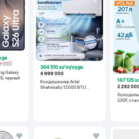
yga
1 000
364 510 so'm/oyga
4 999 000
ГБ, черный
167 125 
Кондиционер Artel
2 292 00
Shahrisabz 12000 BTU
Inverter, белый
Холодильн
230F, с