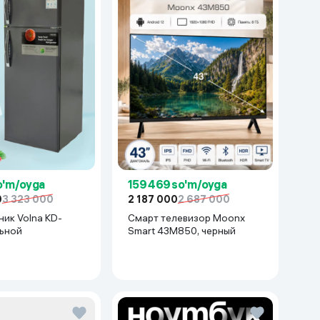
so'm/oyga
159 469 so'm/oyga
0
3 323 000
2 187 000
2 687 000
ик Volna KD-
Смарт телевизор Moonx
тальной
Smart 43M850, черный