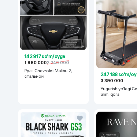
142 917 so'm/oyga
1 960 000
2 240 000
Руль Chevrolet Malibu 2,
247 188 so'm/oy
cтальной
3 390 000
Yugurish yo'lagi 
Slim, qora