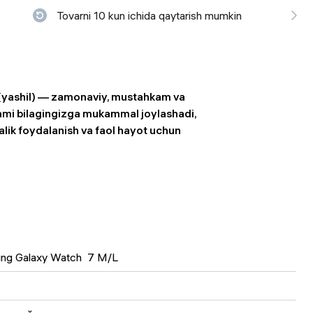
Tovarni 10 kun ichida qaytarish mumkin
 ko'zoynaklari
lar
yashil)
— zamonaviy, mustahkam va
ami bilagingizga mukammal joylashadi,
dalik foydalanish va faol hayot uchun
ng Galaxy Watch  7 M/L