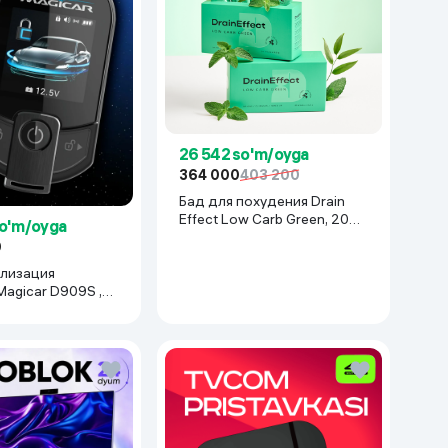
26 542 so'm/oyga
364 000
403 200
Бад для похудения Drain
Effect Low Carb Green, 20
so'm/oyga
стиков
0
ализация
Magicar D909S ,