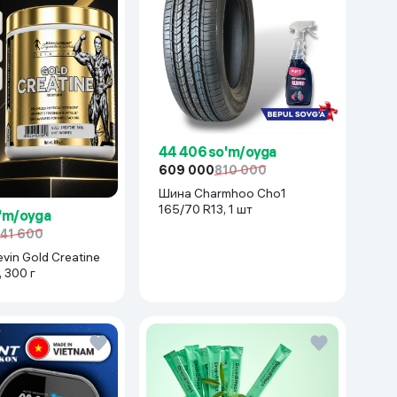
44 406 so'm/oyga
609 000
810 000
Шина Charmhoo Cho1
165/70 R13, 1 шт
o'm/oyga
41 600
vin Gold Creatine
, 300 г