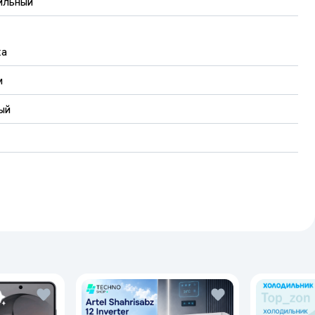
ильный
ка
м
ый