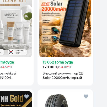
o'm/oyga
13 052 so'm/oyga
37 500
179 000
319 000
kosmetikasi
Внешний аккумулятор 2E
KIN1004
Solar 20000mAh, черный
r Centella Even