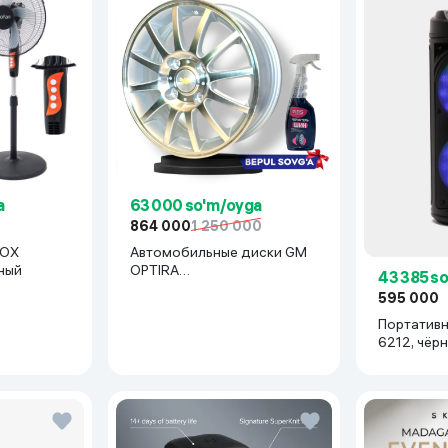
a
63 000 so'm/oyga
0
864 000
1 250 000
BOX
Автомобильные диски GM
ный
OPTIRA
43 385 s
R15x114(Lacetti/Gentra) 1 шт,
595 000
серебряный
Портативн
6212, чёр