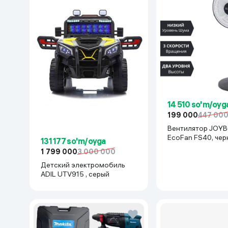
14 510 so'm/oyg
199 000
447 00
Вентилятор JOY
EcoFan FS40, чер
131 177 so'm/oyga
1 799 000
3 000 000
Детский электромобиль
ADIL UTV915 , серый