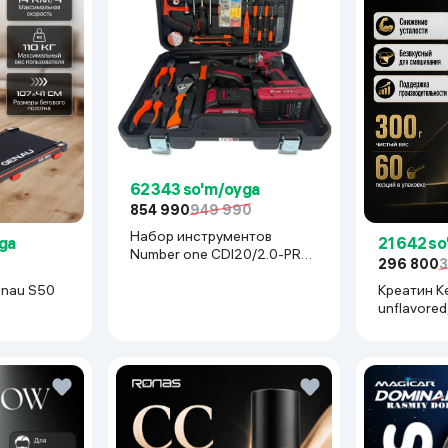
62 343 so'm/oyga
854 990
949 990
Набор инструментов
ga
21 642 s
Number one CDI20/2.0-PRO-
296 800
3
BR-2B, красный
Genau S50
Креатин Ke
unflavored