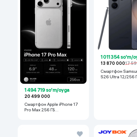
1 011 354 so'm/o
13 870 000
17 59
Смартфон Samsung Galaxy
S26 Ultra 12/256 
1 494 719 so'm/oyga
20 499 000
Смартфон Apple iPhone 17
Pro Max 256 ГБ
(nanoSim+eSim), Silver