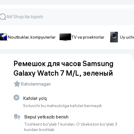
Noutbuklar, kompyuterlar
TV va proektorlar
Uy uch
lar va gadjetlar
 va telefonlar
Smartfonlar uchun aksessua
Ремешок для часов Samsung
lar
Smartfonlar uchun g’ilof
Galaxy Watch 7 M/L, зеленый
nlar
iPhone uchun g’ilof
nlar
Quvvatlagich qurilmalar
Baholanmagan
ar
Plenkalar va steklo
nlar
Kafolat yo‘q
Tegishli tovarlar
fonlar
Sotuvchi bu mahsulotga kafolat bermaydi
Batareyalar va akkumulyatorlar
Bepul yetkazib berish
Kabellar
Toshkent bo‘ylab 1 kundan, O‘zbekiston bo‘ylab 3
kundan boshlab
Portativ batareyalar