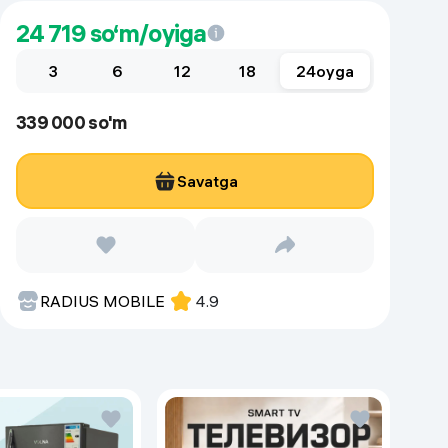
24 719
so‘m/oyiga
3
6
12
18
24
oyga
339 000 so'm
Savatga
RADIUS MOBILE
4.9