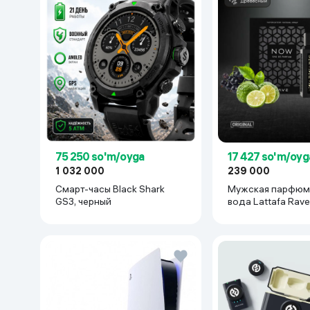
75 250 so'm/oyga
17 427 so'm/oyg
1 032 000
239 000
Смарт-часы Black Shark
Мужская парфюм
GS3, черный
вода Lattafa Rave
мл