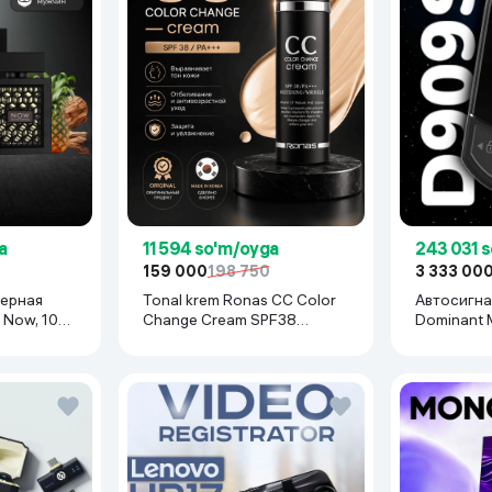
a
11 594 so'm/oyga
243 031 
159 000
198 750
3 333 00
ерная
Tonal krem Ronas CC Color
Автосигн
 Now, 100
Change Cream SPF38
Dominant 
PA+++, 50 ml
черный