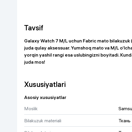
Go‘zallik va parvarish
Virtual haqiqat
Aqlli ko‘zoynak
Aqlli uy
Tavsif
O'yin uchun texnika
Galaxy Watch 7 M/L uchun Fabric mato bilakuzuk (
juda qulay aksessuar. Yumshoq mato va M/L o‘lch
Sport tovarlari
yorqin yashil rangi esa uslubingizni boyitadi. Kun
juda mos!
Avtotovarlar
Bolalar buyumlari
Xususiyatlari
Qurilish va ta'mirlash
Asosiy xususiyatlar
Moslik
Samsu
Zargarlik mahsulotlari
Bilakuzuk materiali
Ткань
Uy uchun tovarlar