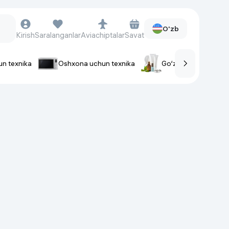
O'zb
Kirish
Saralanganlar
Aviachiptalar
Savat
un texnika
Oshxona uchun texnika
Go‘zallik va parvaris
rlar
Soat va aksessuarlar
Aqlli-soatlar
Qo'l soatlari
Aqlli uzuklar
Fitnes-brasletlar
Soat kamarlari
Foto apparatlari va Video-
kameralar
Fotoapparatlari