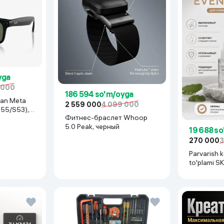
yga
 000
186 594 so'm/oyga
an Meta
2 559 000
4 099 000
155/S53),
Фитнес-браслет Whoop
5.0 Peak, черный
19 688 s
270 000
3
Parvarish 
to'plami S
Madagasca
Tone Kit,