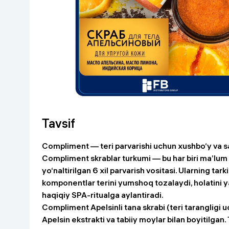
Go‘zallik va parvarish
Virtual haqiqat
Aqlli ko‘zoynak
Aqlli uy
O'yin uchun texnika
Sport tovarlari
Avtotovarlar
Tavsif
Bolalar buyumlari
Compliment — teri parvarishi uchun xushbo‘y va sa
Compliment skrablar turkumi — bu har biri ma’lum
Qurilish va ta'mirlash
yo‘naltirilgan 6 xil parvarish vositasi. Ularning tark
komponentlar terini yumshoq tozalaydi, holatini ya
Zargarlik mahsulotlari
haqiqiy SPA-ritualga aylantiradi.
Compliment Apelsinli tana skrabi (teri tarangligi 
Uy uchun tovarlar
Apelsin ekstrakti va tabiiy moylar bilan boyitilgan