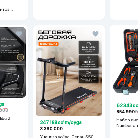
нтов
иний
ga
62 343 s
 000
854 990
9
ibu 2,
Набор ин
247 188 so'm/oyga
Number on
3 390 000
BR-2B, кр
Yugurish yo'lagi Genau S50