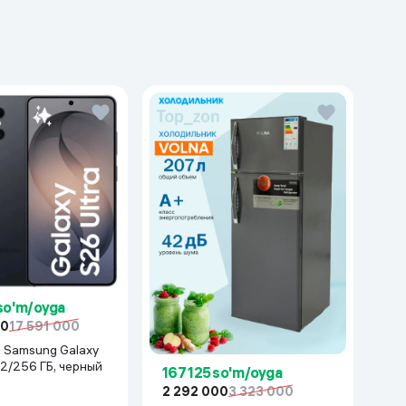
 so'm/oyga
00
17 591 000
xy
12/256 ГБ, черный
167 125 so'm/oyga
2 292 000
3 323 000