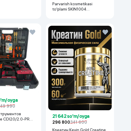
Parvarish kosmetikasi
to'plami SKIN1004
Madagascar Centella Even
Tone Kit,
o'm/oyga
49 990
струментов
21 642 so'm/oyga
e CDI20/2.0-PRO-
296 800
341 600
асный
Креатин Kevin Gold Creatine