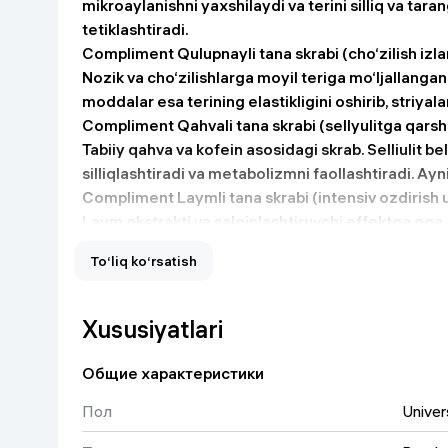
mikroaylanishni yaxshilaydi va terini silliq va tarang
Uy va bog‘
tetiklashtiradi.
Compliment Qulupnayli tana skrabi (cho‘zilish izla
Nozik va cho‘zilishlarga moyil teriga mo‘ljallanga
Kanselyariya
moddalar esa terining elastikligini oshirib, striya
Compliment Qahvali tana skrabi (sellyulitga qarsh
Maishiy kimyo
Tabiiy qahva va kofein asosidagi skrab. Selliulit bel
silliqlashtiradi va metabolizmni faollashtiradi. Ay
Kitoblar
Compliment Laymli tana skrabi (intensiv ozdirish 
Laym ekstrakti va salqinlashtiruvchi effektga ega. 
Kiyim-kechak va Oyoq
ortiqcha suyuqlikni chiqaradi va hajmni kamaytir
kiyimlar
To‘liq ko‘rsatish
qo‘shimcha sifatida a’lo.
Compliment Malinali tana skrabi (massaj effekti, 
Malina urug‘lari va o‘simlik moylari bilan boyitilga
Xususiyatlari
bo‘shashtiradi va tiklaydi. Yengil isinish effekti or
Compliment Mangoli tana skrabi (drenaj effekti, 
Общие характеристики
Tropik mango moyi asosidagi skrab. Limfa aylanishin
Пол
Univer
kamaytiradi va terini silliq qiladi. Ayniqsa oyoq va