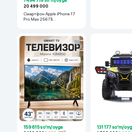
20 499 000
Смартфон Apple iPhone 17
Pro Max 256 ГБ
(nanoSim+eSim), Silver
159 615 so'm/oyga
131 177 so'm/oy