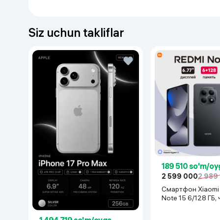
yumshatish uchun ideal.
Compliment Double Beauty Marakuya va Lilavad
Siz uchun takliflar
BILAN TO‘YINTIRISH VA DETOKS, 400 ml)
Kuchli vitamin zaryadi va detoks samarasi izla
Marakuya
ekstrakti terini A va C vitaminlari bila
shu bilan birga
lilavadi
(plyumeriya) drenaj xusus
chiqarishga
va terining umumiy holatini yaxshi
tropik hid qoldiradi.
189 510 so'm/oy
2 599 000
2 989
Смартфон Xiaomi Redmi
Note 15 6/128 ГБ,
1 494 719 so'm/oyga