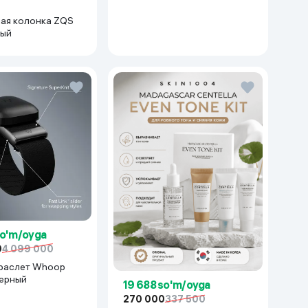
серебряный
ая колонка ZQS
ный
so'm/oyga
0
4 099 000
раслет Whoop
черный
19 688 so'm/oyga
270 000
337 500