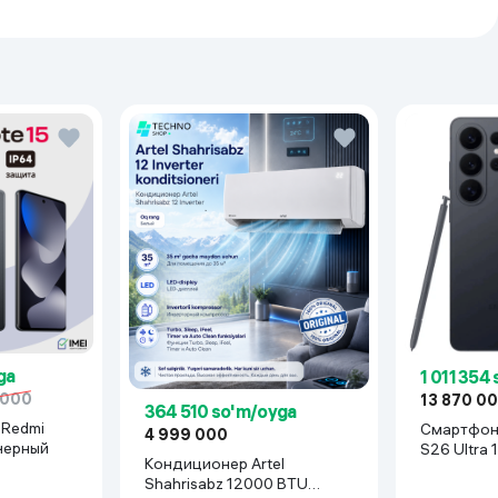
i ekstraktli tana skrabi (VITAMINLAR
yotganlar uchun ekzotik duet.
n to‘yintirib, unga yorqinlik baxsh etadi,
iyatlariga ega bo‘lib,
toksinlarni
lashga yordam beradi. Terida mayin
ga
1 011 354
 000
13 870 0
364 510 so'm/oyga
Смартфон Samsung Gala
4 999 000
 черный
S26 Ultra 
Кондиционер Artel
Shahrisabz 12000 BTU