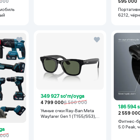
 000
595 000
мобиль
Портативн
рый
6212, чёр
349 927 so'm/oyga
4 799 000
6 500 000
186 594 
Умные очки Ray-Ban Meta
2 559 00
Wayfarer Gen 1 (T155/S53),
Фитнес-б
Shiny Black
5.0 Peak, 
ga
 000