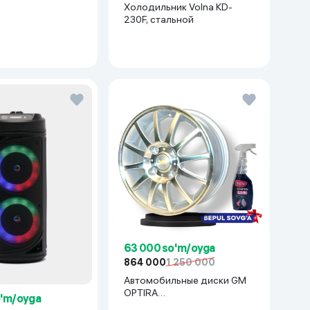
Холодильник Volna KD-
230F, стальной
63 000 so'm/oyga
864 000
1 250 000
Автомобильные диски GM
OPTIRA
o'm/oyga
R15x114(Lacetti/Gentra) 1 шт,