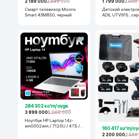
2 189 000
2 689 000
1 799 000
3 000
Смарт телевизор Moonx
Детский электро
Smart 43M850, черный
ADIL UTV915 , се
284 302 so'm/oyga
3 899 000
5 000 000
Ноутбук HP Laptop 14z-
em0002wm / 7120U / 4 ГБ /
160 417 so'm/oy
SDD 128 ГБ / 14", Luna Grey
2 200 000
2 500