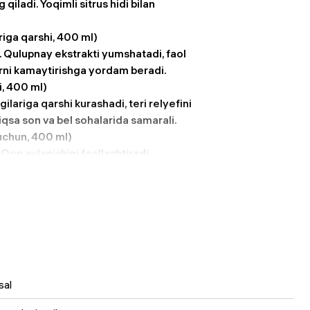
 qiladi. Yoqimli sitrus hidi bilan
riga qarshi, 400 ml)
n. Qulupnay ekstrakti yumshatadi, faol
larni kamaytirishga yordam beradi.
i, 400 ml)
gilariga qarshi kurashadi, teri relyefini
niqsa son va bel sohalarida samarali.
uchun, 400 ml)
Qon aylanishini faollashtiradi,
ishga yordam beradi. Ozish dasturiga
400 ml)
n. Massaj uchun juda mos, terini
qali teri yangilanishiga yordam beradi.
400 ml)
i faollashtiradi, shishlarni
sal
 sonlarga parvarish qilishda foydali.