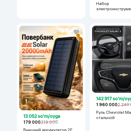
Набор
электроинструме
Makita 777777, с
142 917 so'm/oy
1 960 000
2 240
Руль Chevrolet Mal
13 052 so'm/oyga
cтальной
179 000
319 000
Внешний аккумулятор 2E