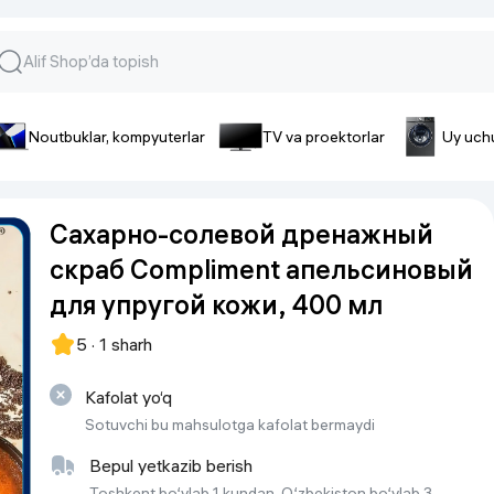
Noutbuklar, kompyuterlar
TV va proektorlar
Uy uch
lar va gadjetlar
 va telefonlar
Smartfonlar uchun aksessua
Сахарно-солевой дренажный
lar
Smartfonlar uchun g’ilof
скраб Compliment апельсиновый
nlar
iPhone uchun g’ilof
для упругой кожи, 400 мл
nlar
Quvvatlagich qurilmalar
ar
Plenkalar va steklo
5 · 1 sharh
nlar
Tegishli tovarlar
fonlar
Kafolat yo‘q
Sotuvchi bu mahsulotga kafolat bermaydi
Batareyalar va akkumulyatorlar
Kabellar
Bepul yetkazib berish
Portativ batareyalar
Toshkent bo‘ylab 1 kundan, O‘zbekiston bo‘ylab 3