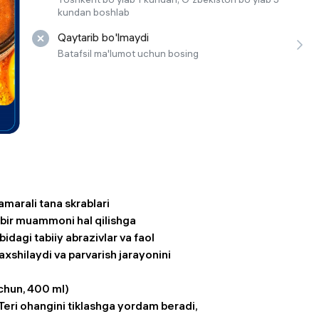
kundan boshlab
 ko'zoynaklari
lar
Qaytarib bo'lmaydi
Batafsil ma'lumot uchun bosing
marali tana skrablari
 bir muammoni hal qilishga
ibidagi tabiiy abrazivlar va faol
xshilaydi va parvarish jarayonini
uchun, 400 ml)
. Teri ohangini tiklashga yordam beradi,