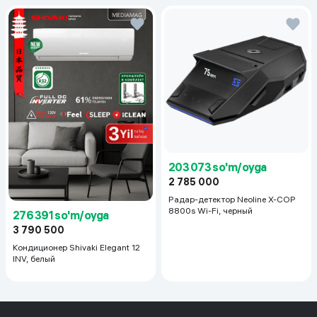
203 073 so'm/oyga
2 785 000
Радар-детектор Neoline X-COP
8800s Wi-Fi, черный
276 391 so'm/oyga
3 790 500
Кондиционер Shivaki Elegant 12
INV, белый