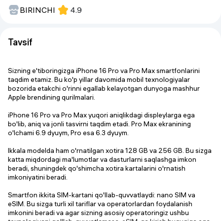
BIRINCHI
4.9
Tavsif
Sizning e'tiboringizga iPhone 16 Pro va Pro Max smartfonlarini
taqdim etamiz. Bu ko'p yillar davomida mobil texnologiyalar
bozorida etakchi o'rinni egallab kelayotgan dunyoga mashhur
Apple brendining qurilmalari.
iPhone 16 Pro va Pro Max yuqori aniqlikdagi displeylarga ega
bo'lib, aniq va jonli tasvirni taqdim etadi. Pro Max ekranining
o'lchami 6.9 dyuym, Pro esa 6.3 dyuym.
Ikkala modelda ham o'rnatilgan xotira 128 GB va 256 GB. Bu sizga
katta miqdordagi ma'lumotlar va dasturlarni saqlashga imkon
beradi, shuningdek qo'shimcha xotira kartalarini o'rnatish
imkoniyatini beradi.
Smartfon ikkita SIM-kartani qo'llab-quvvatlaydi: nano SIM va
eSIM. Bu sizga turli xil tariflar va operatorlardan foydalanish
imkonini beradi va agar sizning asosiy operatoringiz ushbu