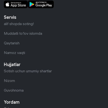
Servis
alif shopda soting!
Muddatli to'lov islomda
Qaytarish
Namoz vaqti
Hujjatlar
Sotish uchun umumiy shartlar
Nizom
Guvohnoma
Yordam