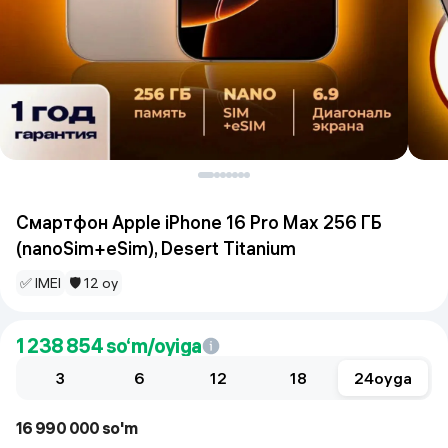
Смартфон Apple iPhone 16 Pro Max 256 ГБ
(nanoSim+eSim), Desert Titanium
✅ IMEI
🛡 12 oy
1 238 854
so‘m/oyiga
3
6
12
18
24
oyga
16 990 000 so'm