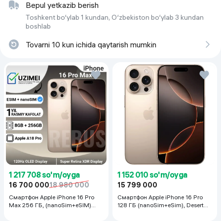
Bepul yetkazib berish
Toshkent bo‘ylab 1 kundan, O‘zbekiston bo‘ylab 3 kundan
boshlab
Tovarni 10 kun ichida qaytarish mumkin
1 217 708 so'm/oyga
1 152 010 so'm/oyga
16 700 000
18 980 000
15 799 000
Смартфон Apple iPhone 16 Pro
Смартфон Apple iPhone 16 Pro
Max 256 ГБ, (nanoSim+eSIM)
128 ГБ (nanoSim+eSim), Desert
Desert Titanium
Titanium