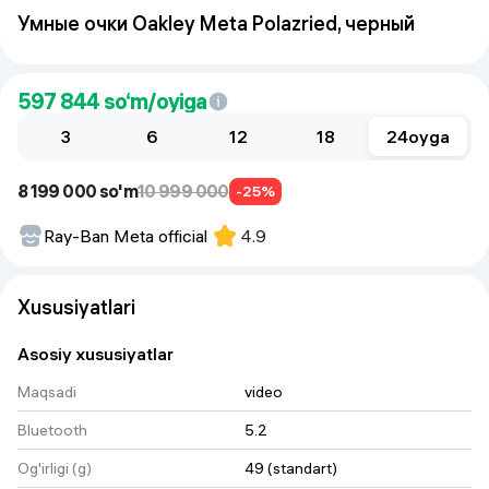
Умные очки Oakley Meta Polazried, черный
597 844
so‘m/oyiga
3
6
12
18
24
oyga
8 199 000 so'm
10 999 000
-25%
Ray-Ban Meta official
4.9
Xususiyatlari
Asosiy xususiyatlar
Maqsadi
video
Bluetooth
5.2
Og'irligi (g)
49 (standart)