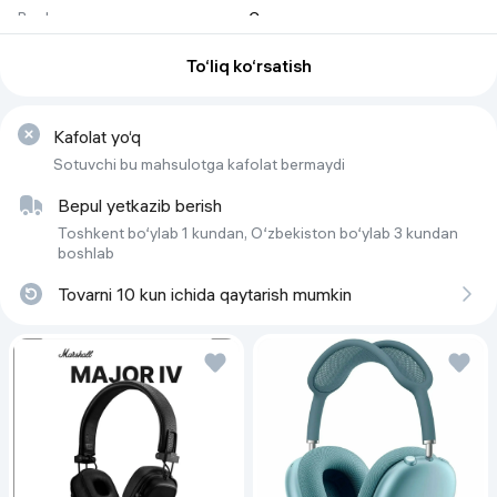
Boshqaruv
Сенсорное, голосовое 
управление
To‘liq ko‘rsatish
Ulanish turi
Bluetooth 5.2
Ishlash vaqti
До 6 часов
Kafolat yo‘q
Rang
Mat qora
Sotuvchi bu mahsulotga kafolat bermaydi
Material
Пластик, металл
Bepul yetkazib berish
Shakl
Dumaloq
Toshkent bo‘ylab 1 kundan, O‘zbekiston bo‘ylab 3 kundan
boshlab
Qurilma turi
Aqlli ko'zoynaklar
Tovarni 10 kun ichida qaytarish mumkin
Ob'ektiv rangi
Qora
Wi-Fi
Ha
Loopdan halqagacha bo'lgan
131 (standart)
masofa (mm)
Moslik
iOS, Android