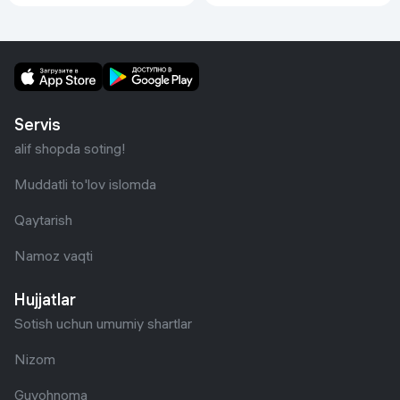
Servis
alif shopda soting!
Muddatli to'lov islomda
Qaytarish
Namoz vaqti
Hujjatlar
Sotish uchun umumiy shartlar
Nizom
Guvohnoma