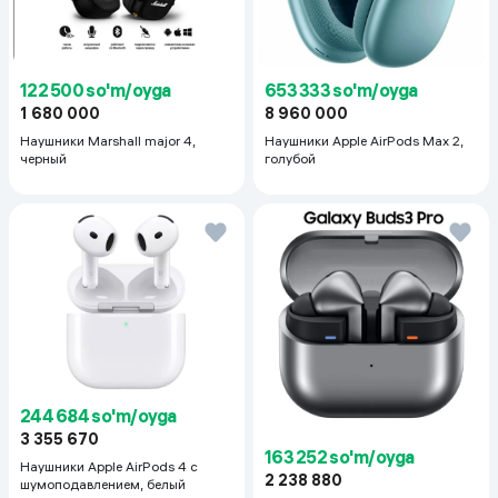
122 500 so'm/oyga
653 333 so'm/oyga
1 680 000
8 960 000
Наушники Marshall major 4,
Наушники Apple AirPods Max 2,
черный
голубой
244 684 so'm/oyga
3 355 670
163 252 so'm/oyga
Наушники Apple AirPods 4 с
2 238 880
шумоподавлением, белый