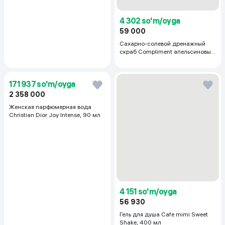
23 479 so'm/oyga
109 083 so'm/oyga
322 000
460 000
654 500
Набор по уходу за кожей лица
SOKOLOV Кольцо из серебра
Ollee Идеальный тон Light
925 с голубым топазом
99 823 so'm/oyga
1 369 000
233 260 so'm/oyga
Триммер EPA EBT-1400 1400 Вт,