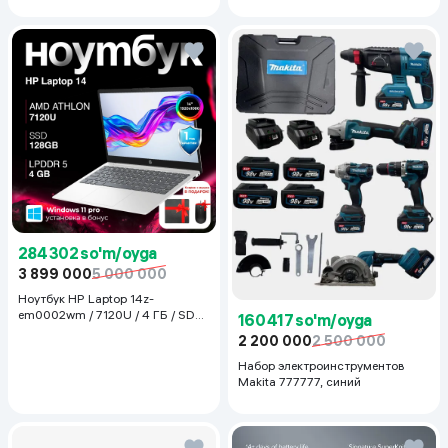
284 302 so'm/oyga
3 899 000
5 000 000
Ноутбук HP Laptop 14z-
em0002wm / 7120U / 4 ГБ / SDD
160 417 so'm/oyga
128 ГБ / 14", Luna Grey
2 200 000
2 500 000
Набор электроинструментов
Makita 777777, синий