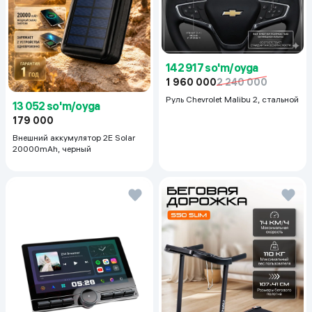
142 917 so'm/oyga
1 960 000
2 240 000
Руль Chevrolet Malibu 2, cтальной
13 052 so'm/oyga
179 000
Внешний аккумулятор 2E Solar
20000mAh, черный