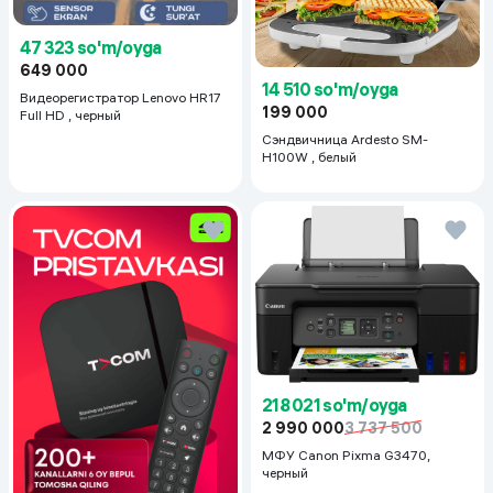
47 323 so'm/oyga
649 000
14 510 so'm/oyga
Видеорегистратор Lenovo HR17
199 000
Full HD , черный
Сэндвичница Ardesto SM-
H100W , белый
218 021 so'm/oyga
2 990 000
3 737 500
МФУ Canon Pixma G3470,
черный