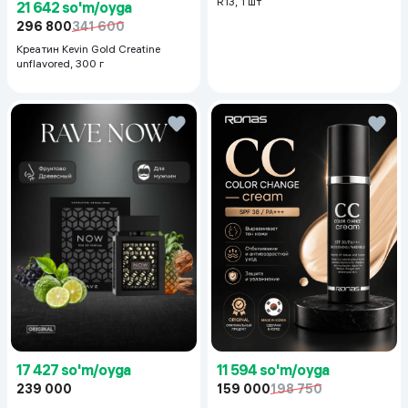
R13, 1 шт
21 642 so'm/oyga
296 800
341 600
Креатин Kevin Gold Creatine
unflavored, 300 г
17 427 so'm/oyga
11 594 so'm/oyga
239 000
159 000
198 750