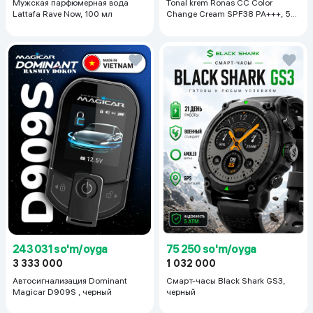
Мужская парфюмерная вода
Tonal krem Ronas CC Color
Lattafa Rave Now, 100 мл
Change Cream SPF38 PA+++, 50
ml
243 031 so'm/oyga
75 250 so'm/oyga
3 333 000
1 032 000
Автосигнализация Dominant
Смарт-часы Black Shark GS3,
Magicar D909S , черный
черный