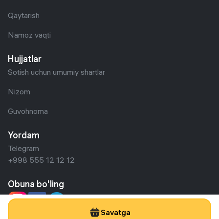
171 937 so'm/oyga
2 358 000
Женская парфюмерная вода
Christian Dior Joy Intense, 90 мл
4 151 so'm/oyga
56 930
Гель для душа Cafe mimi Sweet
Shake, 400 мл
156 771 so'm/oyga
46 069 so'm/oyga
2 150 000
4 500 000
631 800
Гантеля Dreamfit 55 кг, белый
Polga oid unitaz Keramik Компакт
62 sm, oq
Savatga