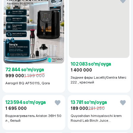
102 083 so'm/oyga
72 844 so'm/oyga
1 400 000
999 000
1 199 000
Задние фары Lacetti/Gentra Merc
222 , красный
Aerogril BQ AF5011S, Qora