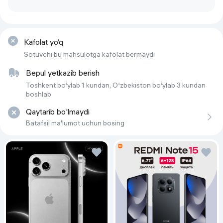
Kafolat yo‘q
Sotuvchi bu mahsulotga kafolat bermaydi
Bepul yetkazib berish
Toshkent bo‘ylab 1 kundan, O‘zbekiston bo‘ylab 3 kundan
boshlab
Qaytarib bo'lmaydi
Batafsil ma'lumot uchun bosing