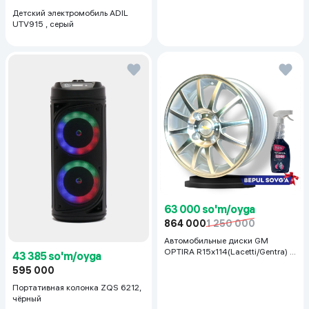
Детский электромобиль ADIL
UTV915 , серый
63 000 so'm/oyga
864 000
1 250 000
Автомобильные диски GM
OPTIRA R15x114(Lacetti/Gentra) 1
43 385 so'm/oyga
шт, серебряный
595 000
Портативная колонка ZQS 6212,
чёрный