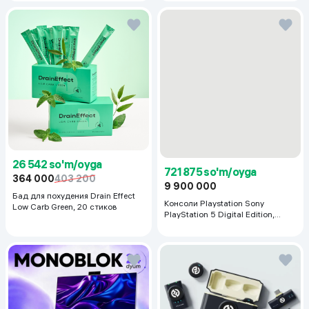
26 542 so'm/oyga
721 875 so'm/oyga
364 000
403 200
9 900 000
Бад для похудения Drain Effect
Консоли Playstation Sony
Low Carb Green, 20 стиков
PlayStation 5 Digital Edition,
белый