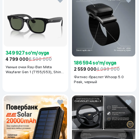
349 927 so'm/oyga
4 799 000
6 500 000
186 594 so'm/oyga
Умные очки Ray-Ban Meta
2 559 000
4 099 000
Wayfarer Gen 1 (T155/S53), Shiny
Black
Фитнес-браслет Whoop 5.0
Peak, черный