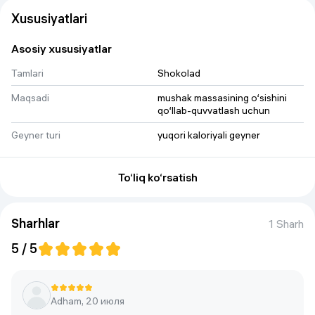
Xususiyatlari
Asosiy xususiyatlar
Tamlari
Shokolad
Maqsadi
mushak massasining o‘sishini 
qo‘llab-quvvatlash uchun
Geyner turi
yuqori kaloriyali geyner
Qadoq turi
Banka
To‘liq ko‘rsatish
Qadoq vazni
2,72 kg
Sharhlar
1 Sharh
5 / 5
Adham, 20 июля