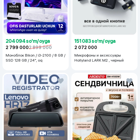
204 094 so'm/oyga
151 083 so'm/oyga
2 799 000
2 899 000
2 072 000
Моноблок Bikon / i3-2100 / 8 GB /
Микрофоны и аксессуары
SSD 128 GB / 24", oq
Hollyland LARK M2 , черный