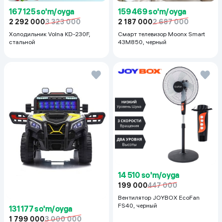
167 125 so'm/oyga
159 469 so'm/oyga
2 292 000
3 323 000
2 187 000
2 687 000
Холодильник Volna KD-230F,
Смарт телевизор Moonx Smart
стальной
43M850, черный
14 510 so'm/oyga
199 000
447 000
Вентилятор JOYBOX EcoFan
FS40, черный
131 177 so'm/oyga
1 799 000
3 000 000