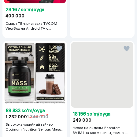
29 167 so'm/oyga
400 000
Смарт ТВ-приставка TVCOM
ViewBox на Android TV с
голосовым управлением 2/16 ГБ,
черный
89 833 so'm/oyga
18 156 so'm/oyga
1 232 000
1 344 000
249 000
Высококалорийный гейнер
Чехол на сиденья Ecomfort
Optimum Nutrition Serious Mass,
3V1M1 на все машины, темно-
Шоколад, 2.72 кг
серый