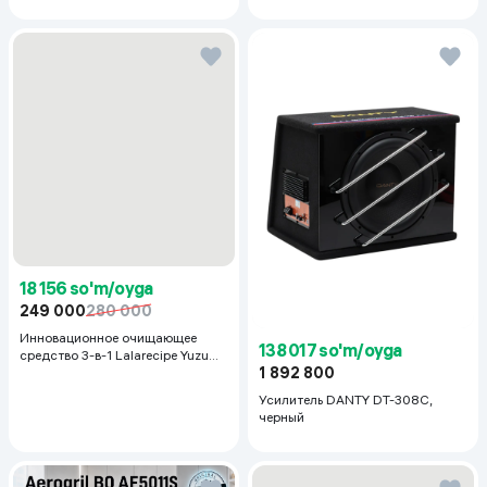
18 156 so'm/oyga
249 000
280 000
Инновационное очищающее
138 017 so'm/oyga
средство 3-в-1 Lalarecipe Yuzu
1 892 800
Self Foaming 3in1 Peel Cleanser,
200 мл
Усилитель DANTY DT-308C,
черный