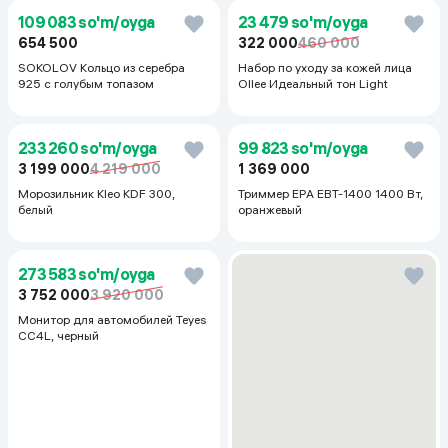
123 594 so'm/oyga
13 781 so'm/oyga
1 695 000
189 000
281 250
Водонагреватель Ariston ЭВН 50
Quyoshdan himoyalovchi krem
л , белый
Round Lab Birch Juice
Moisturizing Sunscreen SPF
50+PA++++, 50 ml