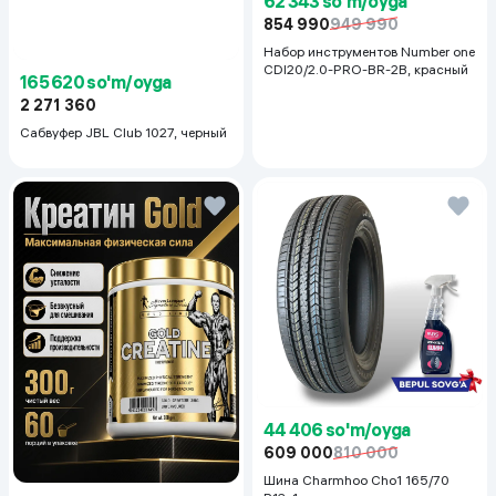
62 343 so'm/oyga
854 990
949 990
Набор инструментов Number one
CDI20/2.0-PRO-BR-2B, красный
165 620 so'm/oyga
2 271 360
Сабвуфер JBL Club 1027, черный
44 406 so'm/oyga
609 000
810 000
Шина Charmhoo Cho1 165/70