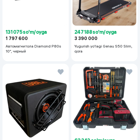
131 075 so'm/oyga
247 188 so'm/oyga
1 797 600
3 390 000
Автомагнитола Diamond P80s
Yugurish yo'lagi Genau S50 Slim,
10", черный
qora