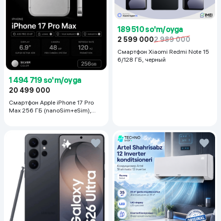
189 510 so'm/oyga
2 599 000
2 989 000
Смартфон Xiaomi Redmi Note 15
6/128 ГБ, черный
1 494 719 so'm/oyga
20 499 000
Смартфон Apple iPhone 17 Pro
Max 256 ГБ (nanoSim+eSim),
Silver