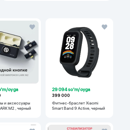
so'm/oyga
29 094 so'm/oyga
0
399 000
ы и аксессуары
Фитнес-браслет Xiaomi
ollyland LARK M2 , черный
Smart Band 9 Active, черный