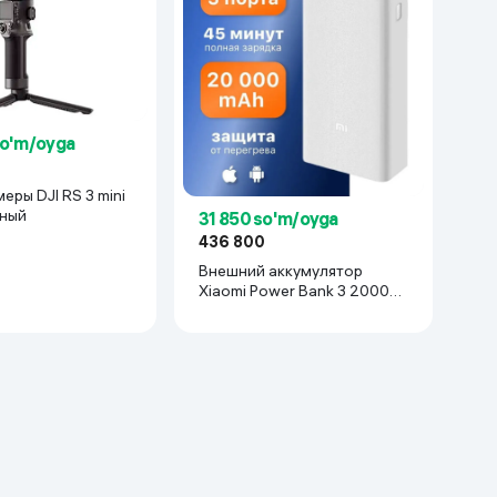
so'm/oyga
9
еры DJI RS 3 mini
рный
31 850 so'm/oyga
436 800
Внешний аккумулятор
Xiaomi Power Bank 3 20000
mAh, белый