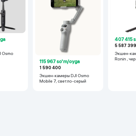
yga
407 415 
5 587 39
I Osmo
Экшен-кам
Ronin , че
115 967 so'm/oyga
1 590 400
Экшен-камеры DJI Osmo
Mobile 7, светло-серый