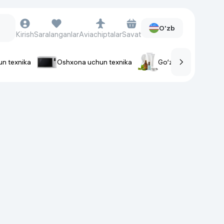
O'zb
Kirish
Saralanganlar
Aviachiptalar
Savat
un texnika
Oshxona uchun texnika
Go‘zallik va parvaris
rlar
Soat va aksessuarlar
Aqlli-soatlar
Qo'l soatlari
Aqlli uzuklar
Fitnes-brasletlar
Soat kamarlari
Foto apparatlari va Video-
kameralar
Fotoapparatlari