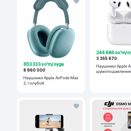
244 684 so'm/o
3 355 670
653 333 so'm/oyga
Наушники Apple Ai
8 960 000
шумоподавление
Наушники Apple AirPods Max
2, голубой