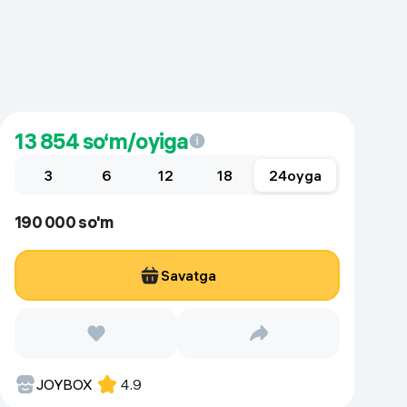
Kameralar
13 854
so‘m/oyiga
3
6
12
18
24
oyga
190 000 so'm
Savatga
JOYBOX
4.9