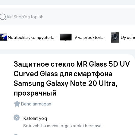
Noutbuklar, kompyuterlar
TV va proektorlar
Uy uch
lar va gadjetlar
 va telefonlar
Smartfonlar uchun aksessua
Защитное стекло MR Glass 5D UV
lar
Smartfonlar uchun g’ilof
Curved Glass для смартфона
nlar
iPhone uchun g’ilof
Samsung Galaxy Note 20 Ultra,
nlar
Quvvatlagich qurilmalar
ar
Plenkalar va steklo
прозрачный
nlar
Baholanmagan
Tegishli tovarlar
fonlar
Batareyalar va akkumulyatorlar
Kafolat yo‘q
Kabellar
Sotuvchi bu mahsulotga kafolat bermaydi
Portativ batareyalar