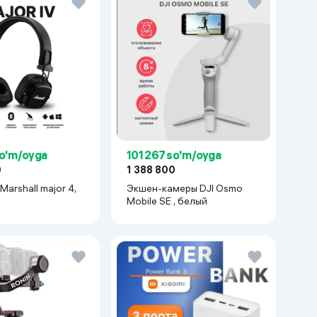
so'm/oyga
101 267 so'm/oyga
0
1 388 800
arshall major 4,
Экшен-камеры DJI Osmo
Mobile SE , белый