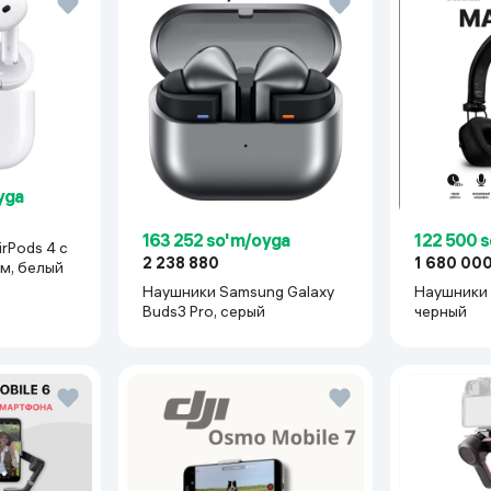
yga
163 252 so'm/oyga
122 500 
rPods 4 с
2 238 880
1 680 00
м, белый
Наушники Samsung Galaxy
Наушники M
Buds3 Pro, серый
черный