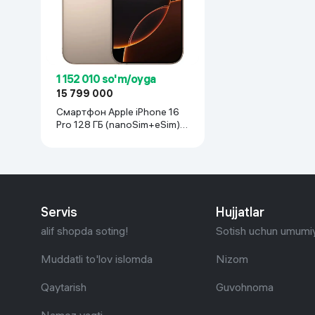
1 152 010 so'm/oyga
15 799 000
Смартфон Apple iPhone 16
Pro 128 ГБ (nanoSim+eSim),
Desert Titanium
Servis
Hujjatlar
alif shopda soting!
Sotish uchun umumiy
Muddatli to'lov islomda
Nizom
Qaytarish
Guvohnoma
Namoz vaqti