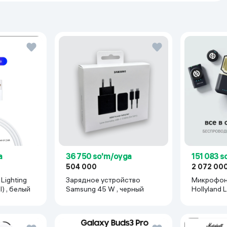
a
36 750 so'm/oyga
151 083 
504 000
2 072 00
Lighting
Зарядное устройство
Микрофон
l) , белый
Samsung 45 W , черный
H