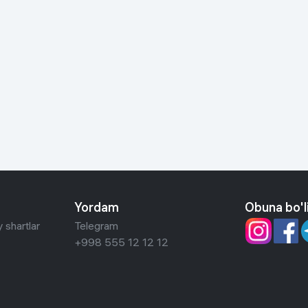
Yordam
Obuna bo'l
 shartlar
Telegram
+998 555 12 12 12