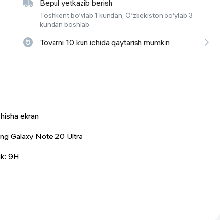
Bepul yetkazib berish
 ko'zoynaklari
Toshkent bo‘ylab 1 kundan, O‘zbekiston bo‘ylab 3
lar
kundan boshlab
Tovarni 10 kun ichida qaytarish mumkin
 shisha ekran
g Galaxy Note 20 Ultra
ik: 9H