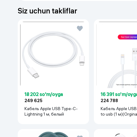
Uy va bog‘
Siz uchun takliflar
Kanselyariya
Maishiy kimyo
Kitoblar
Kiyim-kechak va Oyoq
kiyimlar
18 202 so'm/oyga
16 391 so'm/oyg
249 625
224 788
Кабель Apple USB Type-C-
Кабель Apple USB 
Lightning 1 м, белый
to usb (1 м)(Orgina