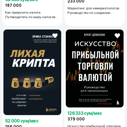
233 000
187 000
Маркетинг для немаркетологов.
Как приручить налоги.
Руководство по созданию
Путеводитель по миру налогов
успешных маркетинговых
для тех, кто зарабатывает,
стратегий и увеличению прибыли
тратит и планирует открыть
малый бизнес
126 333 сум/мес
379 000
52 000 сум/мес
Искусство прибыльной торговли
156 000