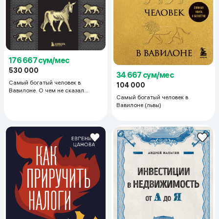
176 667 сум/мес
530 000
34 667 сум/мес
Самый богатый человек в
104 000
Вавилоне. О чем не сказал
Самый богатый человек в
самый богатый человек в
Вавилоне (львы)
Вавилоне. Две книги под одной
обложкой. Подарочное издание