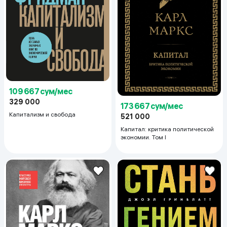
109 667 сум/мес
329 000
173 667 сум/мес
Капитализм и свобода
521 000
Капитал: критика политической
экономии. Том I