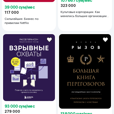
107 667 сум/мес
323 000
39 000 сум/мес
Культовые корпорации. Как
117 000
менялись большие организации
Сильнейшие. Бизнес по
со времен Римской империи до
правилам Netflix
Кремниевой долины
93 000 сум/мес
279 000
138 000 сум/мес