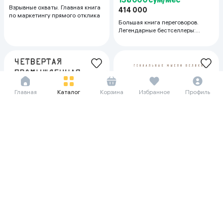
Взрывные охваты. Главная книга
414 000
по маркетингу прямого отклика
Большая книга переговоров.
Легендарные бестселлеры:
Кремлевская школа переговоров;
Переговоры с монстрами
Главная
Каталог
Корзина
Избранное
Профиль
73 333 сум/мес
220 000
58 667 сум/мес