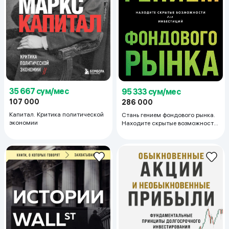
35 667 сум/мес
95 333 сум/мес
107 000
286 000
Капитал. Критика политической
Стань гением фондового рынка.
экономии
Находите скрытые возможности
для инвестиций