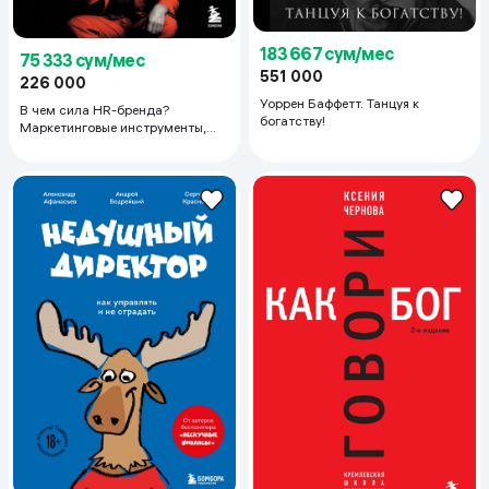
183 667 сум/мес
75 333 сум/мес
551 000
226 000
Уоррен Баффетт. Танцуя к
В чем сила HR-бренда?
богатству!
Маркетинговые инструменты,
которые помогут стать
работодателем мечты