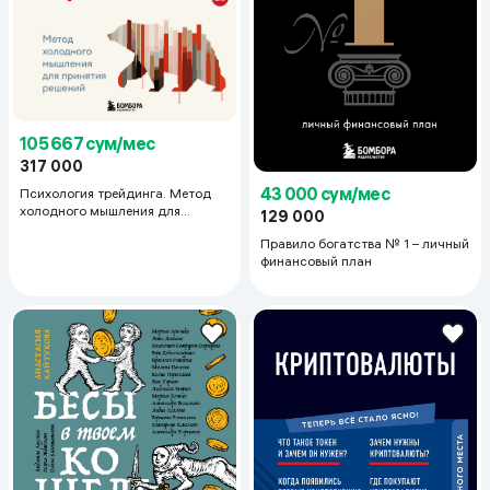
105 667 сум/мес
317 000
43 000 сум/мес
Психология трейдинга. Метод
холодного мышления для
129 000
принятия решений
Правило богатства № 1 – личный
финансовый план