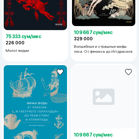
109 667 сум/мес
75 333 сум/мес
329 000
226 000
Волшебные и страшные мифы
Молот ведьм
леса. От феникса до Иггдрасиля
109 667 сум/мес