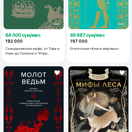
64 000 сум/мес
65 667 сум/мес
192 000
197 000
Скандинавские мифы: от Тора и
Египетская «Книга мертвых»
Локи до Толкина и "Игры
престолов"