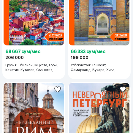
68 667 сум/мес
66 333 сум/мес
206 000
199 000
Грузия: Тбилиси, Мцхета, Гори,
Узбекистан: Ташкент,
Кахетия, Кутаиси, Сванетия,
Самарканд, Бухара, Хива,
Батуми: путеводитель
Коканд, Маргилан: путеводитель