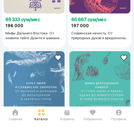
65 333 сум/мес
65 667 сум/мес
196 000
197 000
Мифы Дальнего Востока. От
Славянская нечисть. От
хозяина тайги Дуэнте и шаманки
природных духов и вредоносных
Кытны до духов вулканов и
сущностей до гостей с того
мухоморных девушек
света
Главная
Каталог
Корзина
Избранное
Профиль