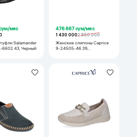
 сум/мес
476 667 сум/мес
0
1 430 000
2 860 000
туфли Salamander
Женские слипоны Caprice
-6602 43, Черный
9-24505-46 39,
Коричневый