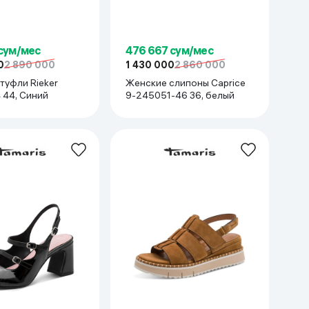
 сум/мес
476 667 сум/мес
0
2 890 000
1 430 000
2 860 000
туфли Rieker
Женские слипоны Caprice
 44, Синий
9-245051-46 36, белый