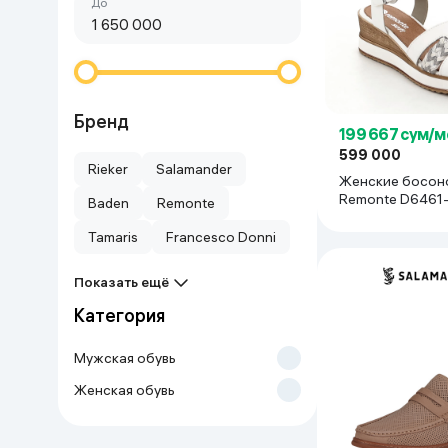
Сначала дешёвые
До
Красота и уход
Очки виртуал
Умные очки
Умный дом
Техника для игр
Бренд
199 667 сум/м
599 000
Спортивные товары
Rieker
Salamander
Женские босон
Remonte D6461-
Baden
Remonte
Автотовары
Белый
Tamaris
Francesco Donni
Детские товары
Показать ещё
Категория
Строительство и ремонт
Мужская обувь
Ювелирные изделия
Женская обувь
Товары для дома