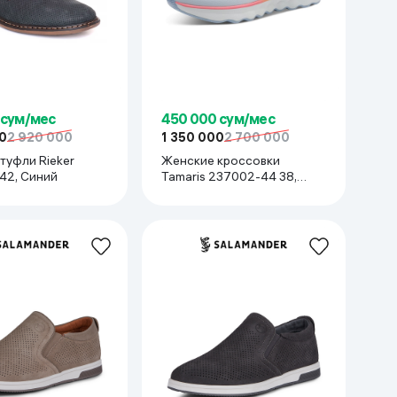
 сум/мес
450 000 сум/мес
0
2 920 000
1 350 000
2 700 000
туфли Rieker
Женские кроссовки
42, Синий
Tamaris 237002-44 38,
Голубой