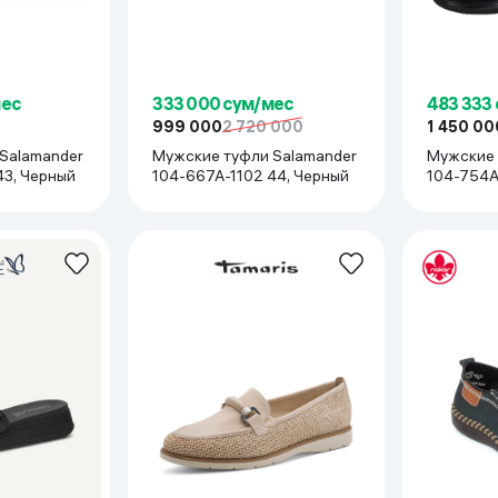
мес
333 000 сум/мес
483 333
999 000
2 720 000
1 450 00
Salamander
Мужские туфли Salamander
Мужские 
43, Черный
104-667A-1102 44, Черный
104-754A