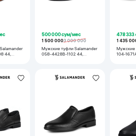
ес
500 000 сум/мес
478 333
1 500 000
3 000 000
1 435 00
Salamander
Мужские туфли Salamander
Мужские 
8 44,
058-4428B-1102 44,
104-1671
Черный
Бежевый