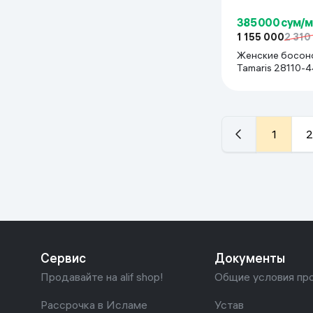
385 000 сум/
1 155 000
2 310
Женские босон
Tamaris 28110-4
Черный
1
2
Сервис
Документы
Продавайте на alif shop!
Общие условия пр
Рассрочка в Исламе
Устав