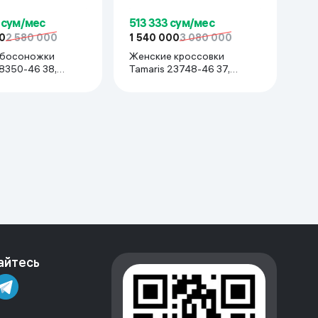
 сум/мес
513 333 сум/мес
0
2 580 000
1 540 000
3 080 000
 босоножки
Женские кроссовки
28350-46 38,
Tamaris 23748-46 37,
Бежевый
айтесь