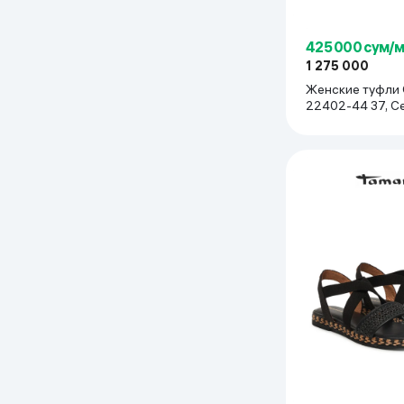
425 000 сум/
1 275 000
Женские туфли 
22402-44 37, С