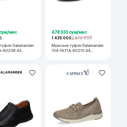
 сум/мес
478 333 сум/мес
0
1 435 000
2 870 000
туфли Salamander
Мужские туфли Salamander
A-60208 43,
104-1671A-60210 44,
Серый