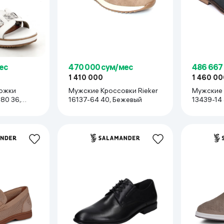
ьной реальности
ес
470 000 сум/мес
486 667
1 410 000
1 460 00
ожки
Мужские Кроссовки Rieker
Мужские 
80 36,
16137-64 40, Бежевый
13439-14 