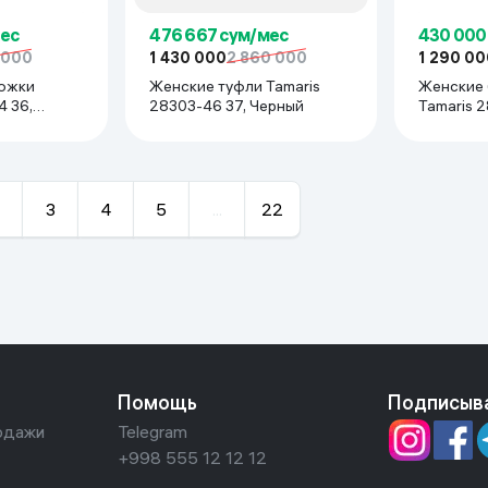
мес
476 667 сум/мес
430 000
 000
1 430 000
2 860 000
1 290 00
ожки
Женские туфли Tamaris
Женские
4 36,
28303-46 37, Черный
Tamaris 
Белый
3
4
5
...
22
Помощь
Подписыв
одажи
Telegram
+998 555 12 12 12