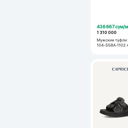
436 667 сум/
1 310 000
Мужские туфли 
104-558A-1102 