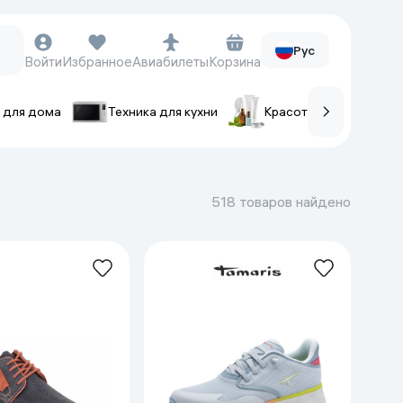
Рус
Войти
Избранное
Авиабилеты
Корзина
 для дома
Техника для кухни
Красота и уход
ов
Часы и аксессуары
Смарт-часы
518 товаров найдено
Наручные часы
Умные кольца
Фитнес-браслеты
Ремешки для часов
Фотоаппараты и видеокамеры
Фотоаппараты
Экшен-камеры