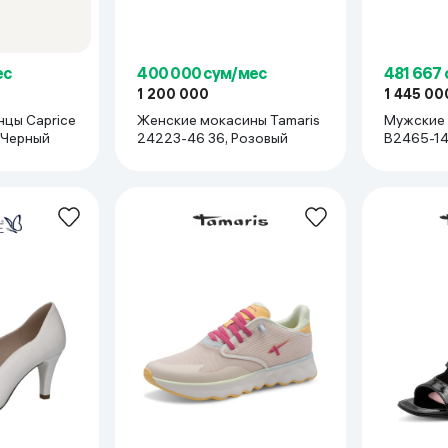
ес
400 000 сум/мес
481 667
1 200 000
1 445 00
цы Caprice
Женские мокасины Tamaris
Мужские 
 Черный
24223-46 36, Розовый
B2465-14