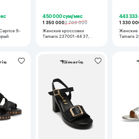
мес
450 000 сум/мес
443 333
1 350 000
2 700 000
1 330 00
Caprice 9-
Женские кроссовки
Женские
ерый
Tamaris 237001-44 37,
Tamaris 2
Молочный
Черный