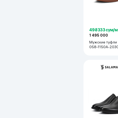
Дом и сад
Канцелярия
498 333 сум/м
Бытовая химия
1 495 000
Мужские туфли 
058-1150A-2030
Книги
Бежевый
Одежда и Обувь