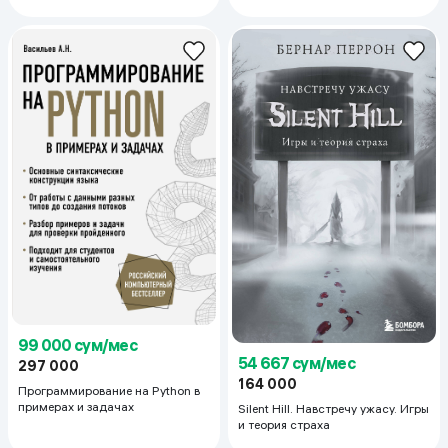
исчерпывающий гид
устроиться в Ebay?
99 000 сум/мес
54 667 сум/мес
297 000
164 000
Программирование на Python в
примерах и задачах
Silent Hill. Навстречу ужасу. Игры
и теория страха