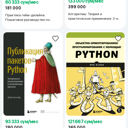
133 000 сум/мес
60 333 сум/мес
399 000
181 000
Алгоритмы. Теория и
Практика гейм-дизайна.
практическое применение. 2-е
Пошаговое руководство по
издание
созданию увлекательных
видеоигр
93 333 сум/мес
121 667 сум/мес
280 000
365 000