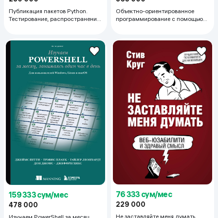
Публикация пакетов Python.
Объектно-ориентированное
Тестирование, распространение
программирование с помощью
и автоматизация проектов
Python
76 333 сум/мес
159 333 сум/мес
229 000
478 000
Не заставляйте меня думать.
Изучаем PowerShell за месяц,