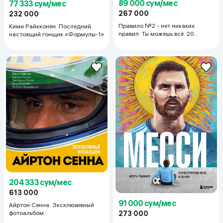
89 000 сум/мес
77 333 сум/мес
267 000
232 000
Правило №2 - нет никаких
Кими Райкконен. Последний
правил. Ты можешь всё. 20
настоящий гонщик «Формулы-1»
важных шагов к успеху в жизни и
спорте
204 333 сум/мес
613 000
91 000 сум/мес
Айртон Сенна. Эксклюзивный
фотоальбом
273 000