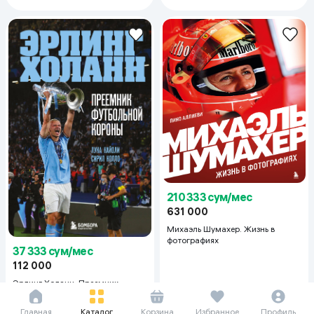
210 333 сум/мес
631 000
Михаэль Шумахер. Жизнь в
фотографиях
37 333 сум/мес
112 000
Эрлинг Холанн. Преемник
футбольной короны
Главная
Каталог
Корзина
Избранное
Профиль