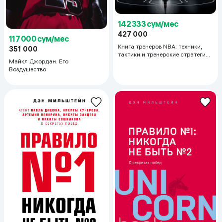
142 333 сум/мес
427 000
117 000 сум/мес
Книга тренеров NBA: техники,
351 000
тактики и тренерские стратегии
Майкл Джордан. Его
от гениев баскетбола
Воздушество