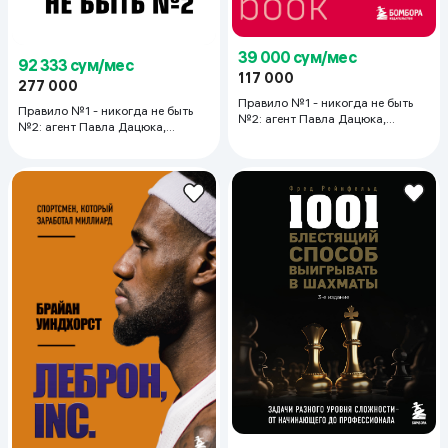
39 000 сум/мес
92 333 сум/мес
117 000
277 000
Правило №1 - никогда не быть
Правило №1 - никогда не быть
№2: агент Павла Дацюка,
№2: агент Павла Дацюка,
Никиты Кучерова, Артемия
Никиты Кучерова, Артемия
Панарина, Никиты Зайцева и
Панарина, Никиты Зайцева и
Никиты Сошникова о секретах
Никиты Сошникова о секретах
побед
побед