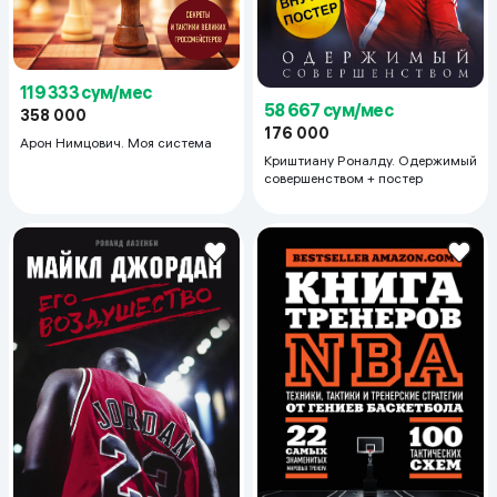
119 333 сум/мес
58 667 сум/мес
358 000
176 000
Арон Нимцович. Моя система
Криштиану Роналду. Одержимый
совершенством + постер