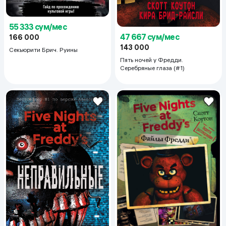
55 333 сум/мес
47 667 сум/мес
166 000
143 000
Секьюрити Брич. Руины
Пять ночей у Фредди.
Серебряные глаза (#1)