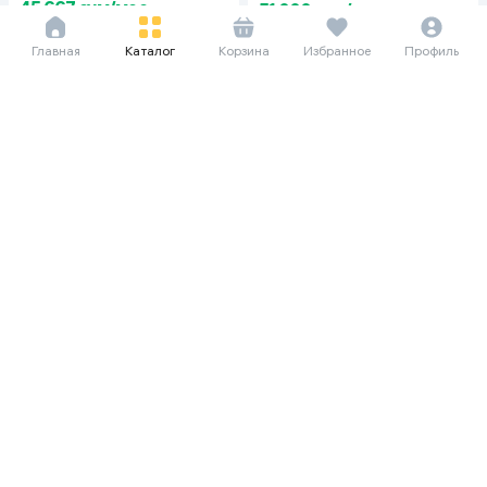
45 667 сум/мес
51 000 сум/мес
137 000
153 000
Главная
Каталог
Корзина
Избранное
Профиль
Кошачья маска
Магазин жутких игрушек
47 667 сум/мес
47 667 сум/мес