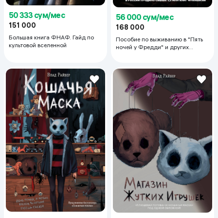
50 333 сум/мес
56 000 сум/мес
151 000
168 000
Большая книга ФНАФ. Гайд по
Пособие по выживанию в "Пять
культовой вселенной
ночей у Фредди" и других
хоррор-играх