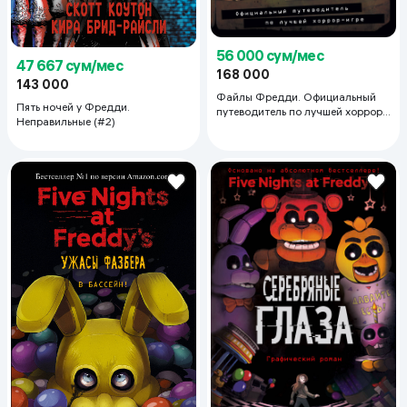
56 000 сум/мес
47 667 сум/мес
168 000
143 000
Файлы Фредди. Официальный
Пять ночей у Фредди.
путеводитель по лучшей хоррор-
Неправильные (#2)
игре