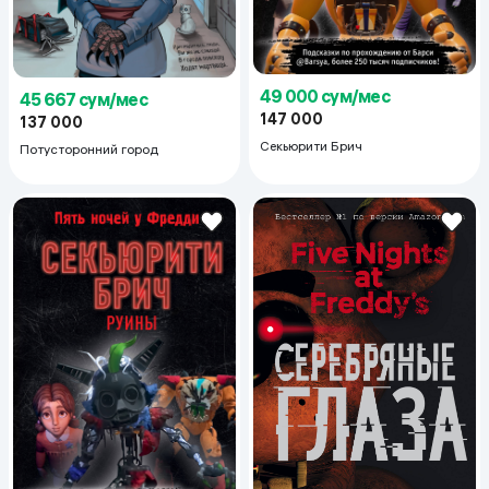
49 000 сум/мес
45 667 сум/мес
147 000
137 000
Секьюрити Брич
Потусторонний город