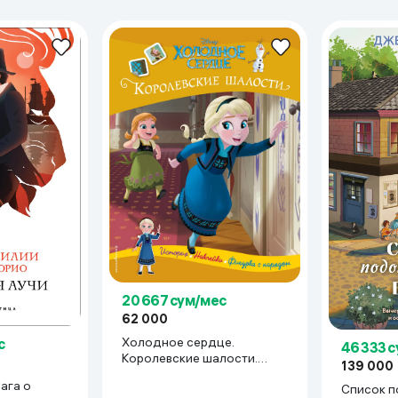
ьной реальности
20 667 сум/мес
62 000
Холодное сердце.
с
46 333 
Королевские шалости.
139 000
История, игры, наклейки
ага о
Список п