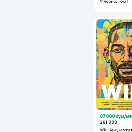
Флорио. Том 1
Дом и сад
Канцелярия
Бытовая химия
Книги
Одежда и Обувь
87 000 сум/ме
261 000
Will. Чему може