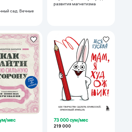
развития магнетизма
нный сад. Вечные
сум/мес
73 000 сум/мес
219 000