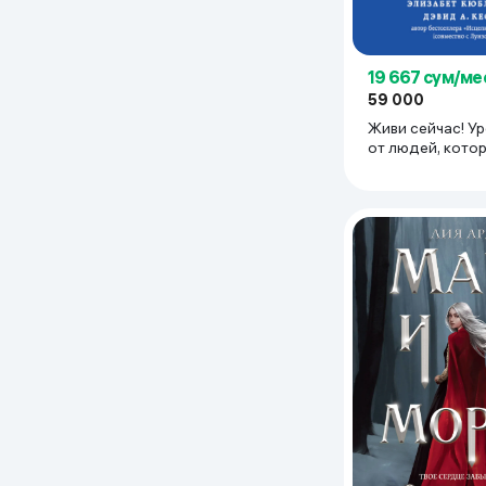
19 667 сум/ме
59 000
Живи сейчас! У
от людей, кото
смерть (3-е изд