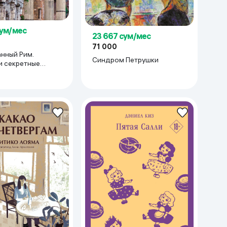
сум/мес
23 667 сум/мес
71 000
нный Рим.
Синдром Петрушки
и секретные
чного города