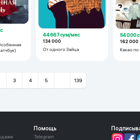
с
44 667 сум/мес
54 000 
134 000
162 000
Особенная
От одного Зайца
Какао по
латчбук)
3
4
5
...
139
Помощь
Подписыв
одажи
Telegram