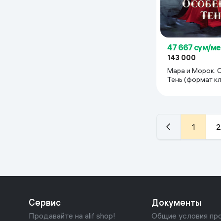
47 667 сум/ме
143 000
Мара и Морок. 
Тень (формат к
1
2
Сервис
Документы
Продавайте на alif shop!
Общие условия пр