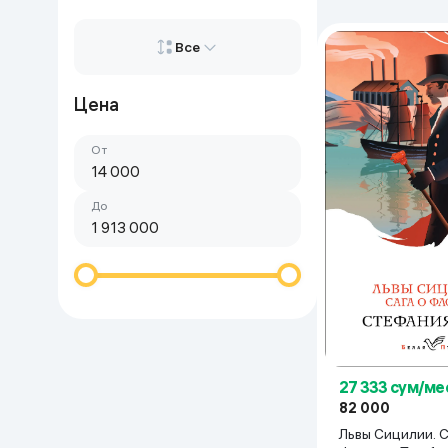
Красота и уход
Очки виртуал
Все
Умные очки
Умный дом
Цена
Все
Техника для игр
От
Сначала дорогие
Спортивные товары
Сначала дешёвые
До
Автотовары
Детские товары
Строительство и ремонт
Ювелирные изделия
27 333 сум/ме
82 000
Товары для дома
Львы Сицилии. С