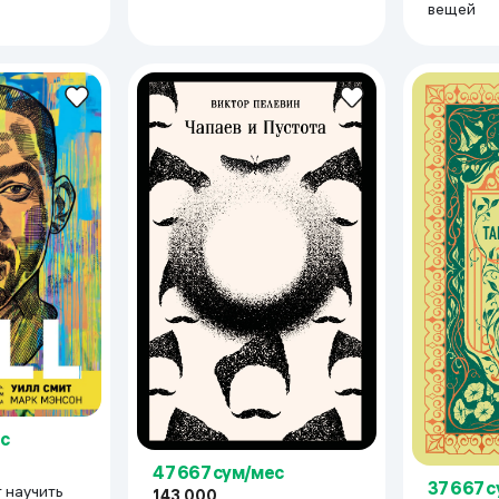
вещей
с
47 667 сум/мес
37 667 
т научить
143 000