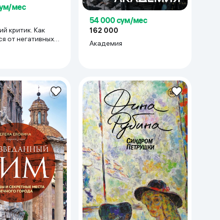
сум/мес
54 000 сум/мес
й критик. Как
162 000
ся от негативных
Академия
 обрести
сть в себе