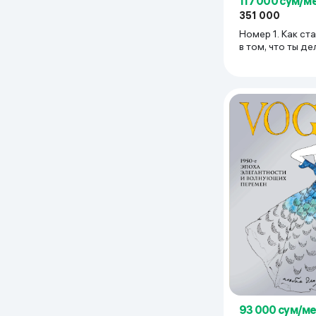
117 000 сум/м
351 000
Номер 1. Как ст
в том, что ты д
93 000 сум/м