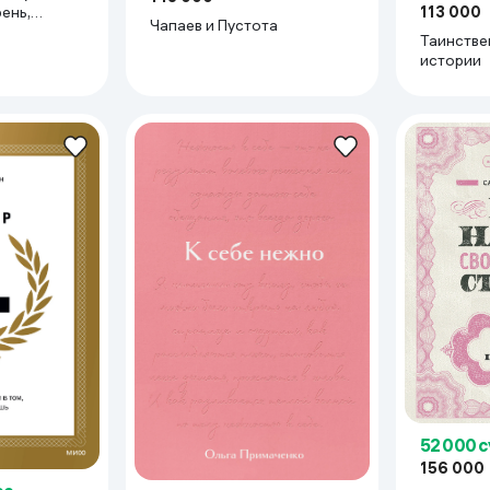
113 000
ень,
Чапаев и Пустота
Таинстве
аемым
истории
уда
52 000 
156 000