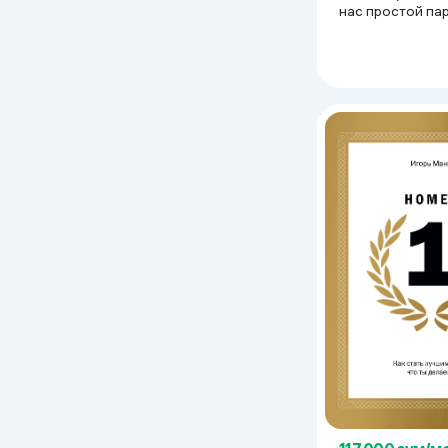
нас простой пар
ставший самым
высокооплачив
актером Голлив