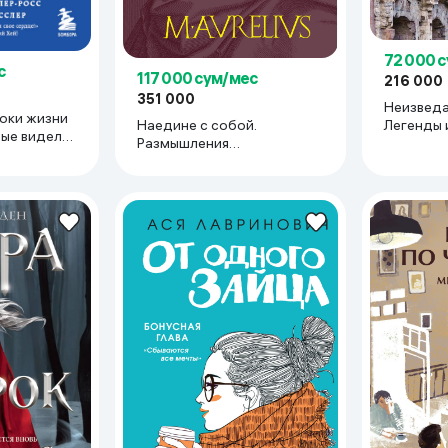
72 000 
с
117 000 сум/мес
216 000
351 000
Неизведа
роки жизни
Наедине с собой.
Легенды 
рые видели
Размышления
места Ве
ание)
(переработанное и
обновленное издание)