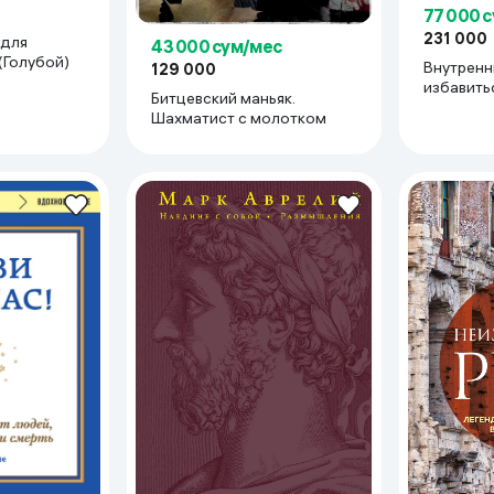
77 000 
231 000
 для
43 000 сум/мес
(Голубой)
Внутренни
129 000
избавить
Битцевский маньяк.
мыслей и
Шахматист с молотком
уверенно