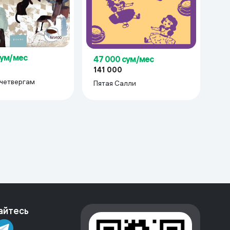
сум/мес
47 000 сум/мес
141 000
 четвергам
Пятая Салли
айтесь