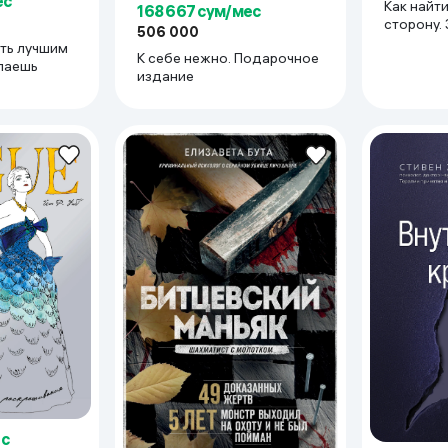
ес
Как найт
168 667 сум/мес
сторону. 
506 000
которые 
ать лучшим
К себе нежно. Подарочное
призвани
елаешь
издание
ес