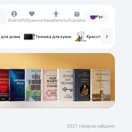
Рус
Войти
Избранное
Авиабилеты
Корзина
 для дома
Техника для кухни
Красота и уход
ов
Часы и аксессуары
Смарт-часы
Наручные часы
Умные кольца
Фитнес-браслеты
Ремешки для часов
Фотоаппараты и видеокамеры
Фотоаппараты
3321 товаров найдено
Экшен-камеры