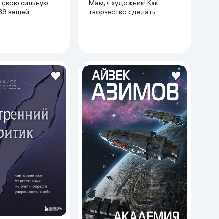
и свою сильную
Мам, я художник! Как
39 вещей,
творчество сделать
помогут в поисках
профессией, приносящей
я
прибыль