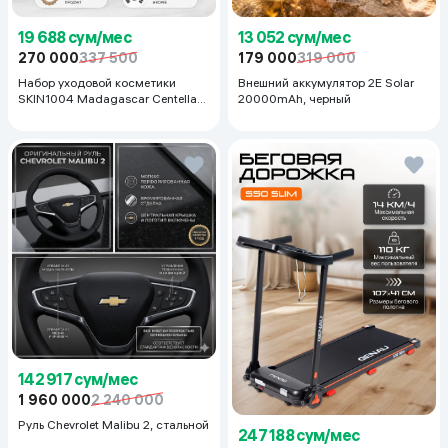
19 688 сум/мес
13 052 сум/мес
270 000
337 500
179 000
319 000
Набор уходовой косметики
Внешний аккумулятор 2E Solar
SKIN1004 Madagascar Centella
20000mAh, черный
Even Tone Kit
142 917 сум/мес
1 960 000
2 240 000
Руль Chevrolet Malibu 2, cтальной
247 188 сум/мес