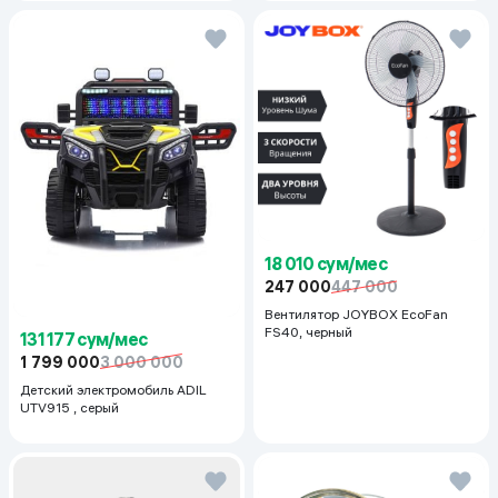
18 010 сум/мес
247 000
447 000
Вентилятор JOYBOX EcoFan
FS40, черный
131 177 сум/мес
1 799 000
3 000 000
Детский электромобиль ADIL
UTV915 , серый