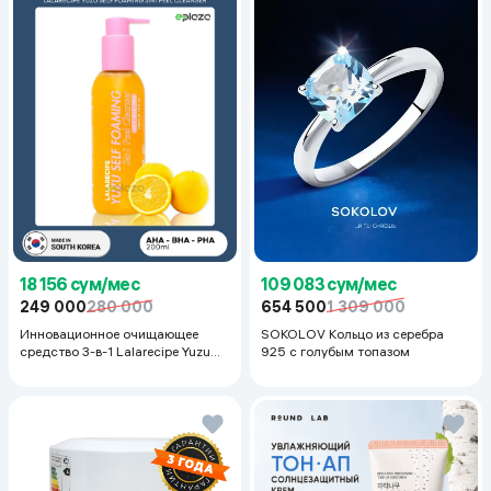
18 156 сум/мес
109 083 сум/мес
249 000
280 000
654 500
1 309 000
Инновационное очищающее
SOKOLOV Кольцо из серебра
средство 3-в-1 Lalarecipe Yuzu
925 с голубым топазом
Self Foaming 3in1 Peel Cleanser,
200 мл