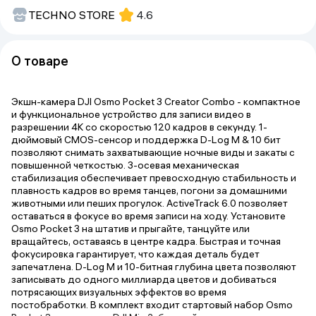
TECHNO STORE
4.6
О товаре
Экшн-камера DJI Osmo Pocket 3 Creator Combo - компактное
и функциональное устройство для записи видео в
разрешении 4K со скоростью 120 кадров в секунду. 1-
дюймовый CMOS-сенсор и поддержка D-Log M & 10 бит
позволяют снимать захватывающие ночные виды и закаты с
повышенной четкостью. 3-осевая механическая
стабилизация обеспечивает превосходную стабильность и
плавность кадров во время танцев, погони за домашними
животными или пеших прогулок. ActiveTrack 6.0 позволяет
оставаться в фокусе во время записи на ходу. Установите
Osmo Pocket 3 на штатив и прыгайте, танцуйте или
вращайтесь, оставаясь в центре кадра. Быстрая и точная
фокусировка гарантирует, что каждая деталь будет
запечатлена. D-Log M и 10-битная глубина цвета позволяют
записывать до одного миллиарда цветов и добиваться
потрясающих визуальных эффектов во время
постобработки. В комплект входит стартовый набор Osmo