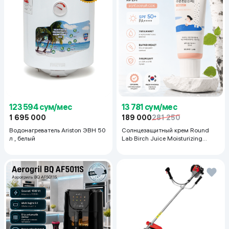
123 594 сум/мес
13 781 сум/мес
1 695 000
189 000
281 250
Водонагреватель Ariston ЭВН 50
Солнцезащитный крем Round
л , белый
Lab Birch Juice Moisturizing
Sunscreen SPF 50+PA++++, 50
мл