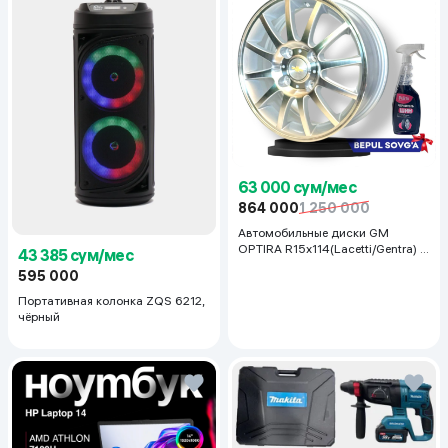
63 000 сум/мес
864 000
1 250 000
Автомобильные диски GM
OPTIRA R15x114(Lacetti/Gentra) 1
43 385 сум/мес
шт, серебряный
595 000
Портативная колонка ZQS 6212,
чёрный