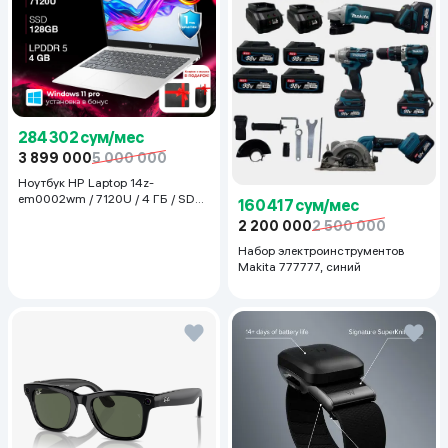
284 302 сум/мес
3 899 000
5 000 000
Ноутбук HP Laptop 14z-
em0002wm / 7120U / 4 ГБ / SDD
160 417 сум/мес
128 ГБ / 14", Luna Grey
2 200 000
2 500 000
Набор электроинструментов
Makita 777777, синий