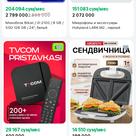
204 094 сум/мес
151 083 сум/мес
2 799 000
2 899 000
2 072 000
Моноблок Bikon / i3-2100 / 8 GB /
Микрофоны и аксессуары
SSD 128 GB / 24", белый
Hollyland LARK M2 , черный
29 167 сум/мес
14 510 сум/мес
400 000
199 000