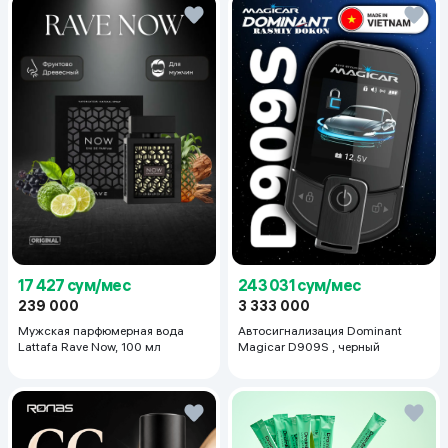
17 427 сум/мес
243 031 сум/мес
239 000
3 333 000
Мужская парфюмерная вода
Автосигнализация Dominant
Lattafa Rave Now, 100 мл
Magicar D909S , черный