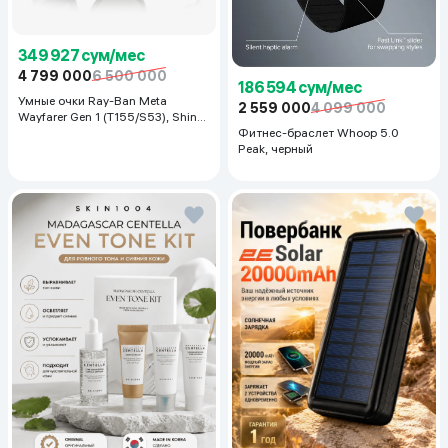
349 927 сум/мес
4 799 000
6 500 000
186 594 сум/мес
Умные очки Ray-Ban Meta
2 559 000
4 099 000
Wayfarer Gen 1 (T155/S53), Shiny
Black
Фитнес-браслет Whoop 5.0
Peak, черный