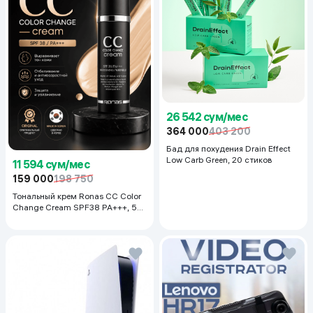
26 542 сум/мес
364 000
403 200
Бад для похудения Drain Effect
Low Carb Green, 20 стиков
11 594 сум/мес
159 000
198 750
Тональный крем Ronas CC Color
Change Cream SPF38 PA+++, 50
мл