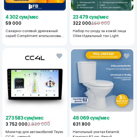
23 479 сум/мес
4 302 сум/мес
322 000
460 000
59 000
Набор по уходу за кожей лица
Сахарно-солевой дренажный
Ollee Идеальный тон Light
скраб Compliment апельсиновый
для упругой кожи, 400 мл
273 583 сум/мес
46 069 сум/мес
3 752 000
3 920 000
631 800
Монитор для автомобилей Teyes
Напольный унитаз Keramik
CC4L, черный
Компакт 62 sm, белый