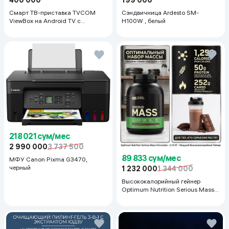
Смарт ТВ-приставка TVCOM
Сэндвичница Ardesto SM-
ViewBox на Android TV с
H100W , белый
голосовым управлением 2/16 ГБ,
черный
218 021 сум/мес
2 990 000
3 737 500
89 833 сум/мес
МФУ Canon Pixma G3470,
черный
1 232 000
1 344 000
Высококалорийный гейнер
Optimum Nutrition Serious Mass,
Шоколад, 2.72 кг