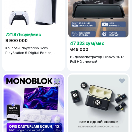
721 875 сум/мес
9 900 000
47 323 сум/мес
Консоли Playstation Sony
649 000
PlayStation 5 Digital Edition,
Видеорегистратор Lenovo HR17
белый
Full HD , черный