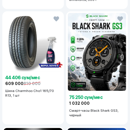
44 406 сум/мес
609 000
810 000
Шина Charmhoo Cho1 165/70
R13, 1 шт
75 250 сум/мес
1 032 000
Смарт-часы Black Shark GS3,
черный