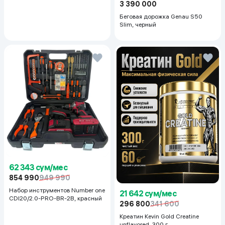
3 390 000
Беговая дорожка Genau S50
Slim, черный
62 343 сум/мес
854 990
949 990
Набор инструментов Number one
21 642 сум/мес
CDI20/2.0-PRO-BR-2B, красный
296 800
341 600
Креатин Kevin Gold Creatine
unflavored, 300 г