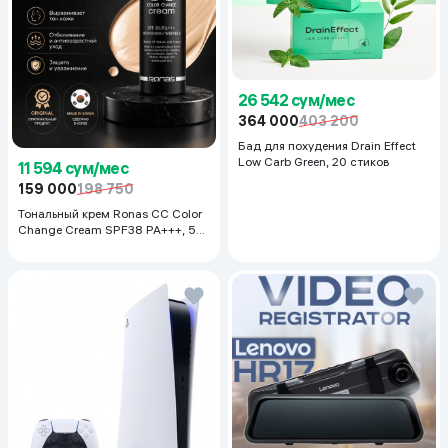
26 542 сум/мес
364 000
403 200
Бад для похудения Drain Effect
Low Carb Green, 20 стиков
11 594 сум/мес
159 000
198 750
Тональный крем Ronas CC Color
Change Cream SPF38 PA+++, 50
мл