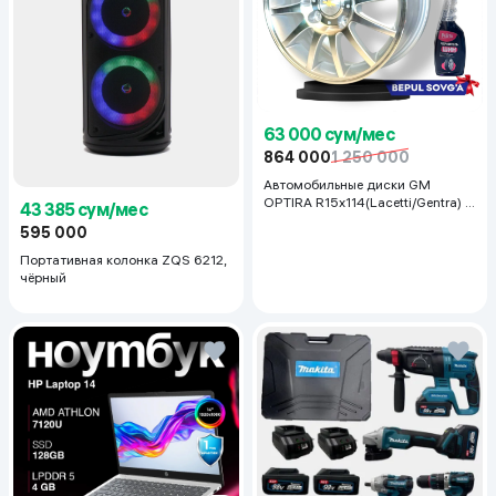
63 000 сум/мес
864 000
1 250 000
Автомобильные диски GM
OPTIRA R15x114(Lacetti/Gentra) 1
43 385 сум/мес
шт, серебряный
595 000
Портативная колонка ZQS 6212,
чёрный