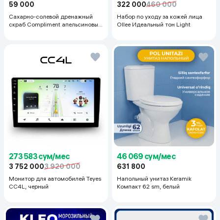
322 000
460 000
59 000
Набор по уходу за кожей лица
Сахарно-солевой дренажный
Ollee Идеальный тон Light
скраб Compliment апельсиновый
для упругой кожи, 400 мл
273 583 сум/мес
46 069 сум/мес
3 752 000
3 920 000
631 800
Монитор для автомобилей Teyes
Напольный унитаз Keramik
CC4L, черный
Компакт 62 sm, белый