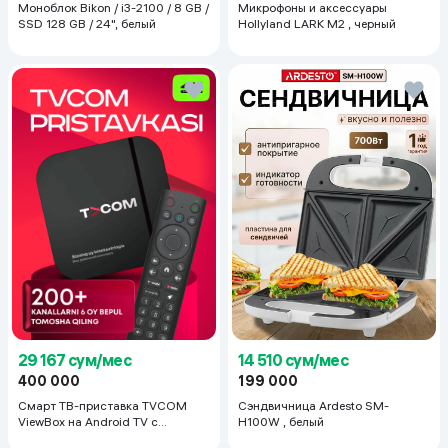
Моноблок Bikon / i3-2100 / 8 GB /
Микрофоны и аксессуары
SSD 128 GB / 24", белый
Hollyland LARK M2 , черный
29 167 сум/мес
14 510 сум/мес
400 000
199 000
Смарт ТВ-приставка TVCOM
Сэндвичница Ardesto SM-
ViewBox на Android TV с
H100W , белый
голосовым управлением 2/16 ГБ,