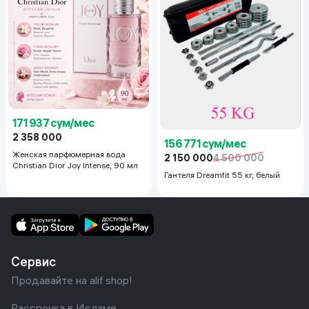
171 937 сум/мес
2 358 000
156 771 сум/мес
Женская парфюмерная вода
2 150 000
4 500 000
Christian Dior Joy Intense, 90 мл
Гантеля Dreamfit 55 кг, белый
Сервис
Продавайте на alif shop!
Рассрочка в Исламе