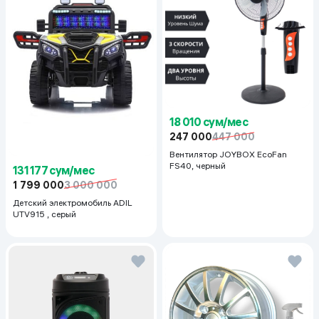
18 010 сум/мес
247 000
447 000
Вентилятор JOYBOX EcoFan
FS40, черный
131 177 сум/мес
1 799 000
3 000 000
Детский электромобиль ADIL
UTV915 , серый