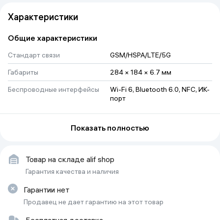
Характеристики
Общие характеристики
Стандарт связи
GSM/HSPA/LTE/5G
Габариты
284 × 184 × 6.7 мм
Беспроводные интерфейсы
Wi-Fi 6, Bluetooth 6.0, NFC, ИК-
порт
Геопозиционирование
GPS, GLONASS, GALILEO, 
QZSS, BDS
Показать полностью
Количество основных
1
(тыловых) камер
Товар на складе alif shop
Вес
191 г
Гарантия качества и наличия
Тип аккумулятора
несъемный
Гарантии нет
Объем оперативной памяти
Продавец не дает гарантию на этот товар
12 ГБ
Тип разъема для зарядки
USB-C