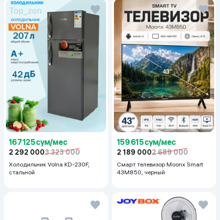
167 125 сум/мес
159 615 сум/мес
2 292 000
3 323 000
2 189 000
2 689 000
Холодильник Volna KD-230F,
Смарт телевизор Moonx Smart
стальной
43M850, черный