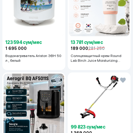
123 594 сум/мес
13 781 сум/мес
1 695 000
189 000
281 250
Водонагреватель Ariston ЭВН 50
Солнцезащитный крем Round
л , белый
Lab Birch Juice Moisturizing
Sunscreen SPF 50+PA++++, 50
мл
99 823 сум/мес