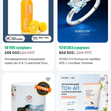
18 156 сум/мес
109 083 сум/мес
249 000
280 000
654 500
1 309 000
Инновационное очищающее
SOKOLOV Кольцо из серебра
средство 3-в-1 Lalarecipe Yuzu
925 с голубым топазом
Self Foaming 3in1 Peel Cleanser,
200 мл