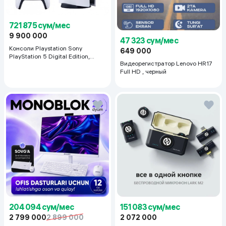
721 875 сум/мес
9 900 000
47 323 сум/мес
Консоли Playstation Sony
649 000
PlayStation 5 Digital Edition,
Видеорегистратор Lenovo HR17
белый
Full HD , черный
204 094 сум/мес
151 083 сум/мес
2 799 000
2 899 000
2 072 000