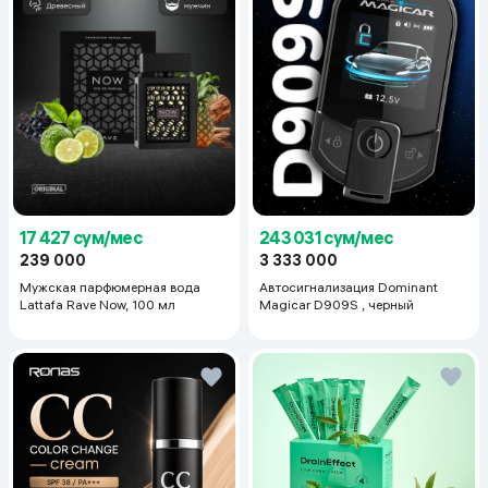
17 427 сум/мес
243 031 сум/мес
239 000
3 333 000
Мужская парфюмерная вода
Автосигнализация Dominant
Lattafa Rave Now, 100 мл
Magicar D909S , черный