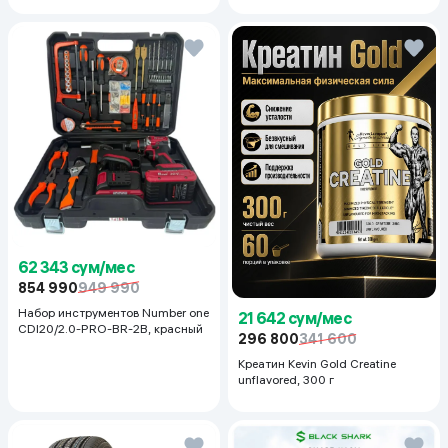
62 343 сум/мес
854 990
949 990
Набор инструментов Number one
21 642 сум/мес
CDI20/2.0-PRO-BR-2B, красный
296 800
341 600
Креатин Kevin Gold Creatine
unflavored, 300 г