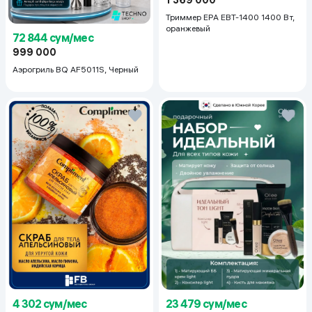
1 369 000
Триммер EPA EBT-1400 1400 Вт,
оранжевый
72 844 сум/мес
999 000
Аэрогриль BQ AF5011S, Черный
23 479 сум/мес
4 302 сум/мес