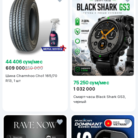
44 406 сум/мес
609 000
810 000
Шина Charmhoo Cho1 165/70
R13, 1 шт
75 250 сум/мес
1 032 000
Смарт-часы Black Shark GS3,
черный