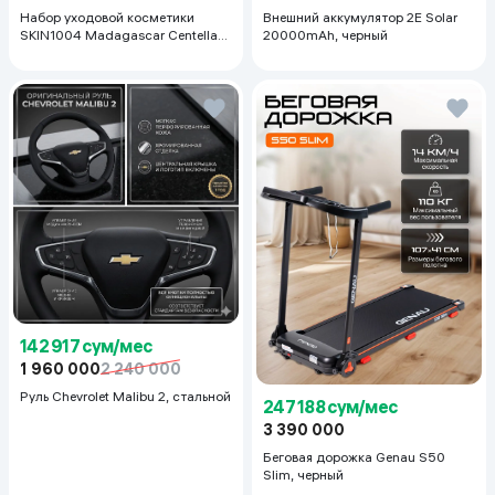
Набор уходовой косметики
Внешний аккумулятор 2E Solar
SKIN1004 Madagascar Centella
20000mAh, черный
Even Tone Kit
142 917 сум/мес
1 960 000
2 240 000
Руль Chevrolet Malibu 2, cтальной
247 188 сум/мес
3 390 000
Беговая дорожка Genau S50
Slim, черный