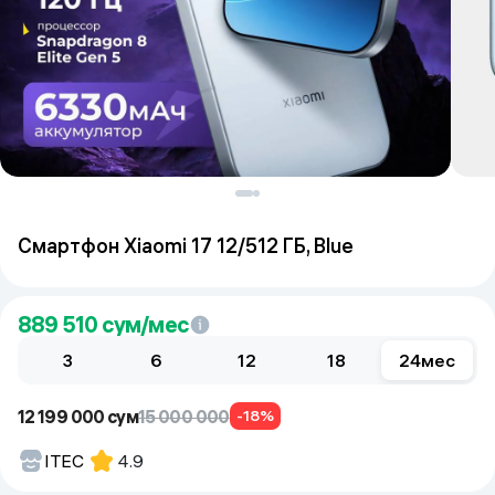
Смартфон Xiaomi 17 12/512 ГБ, Blue
889 510
сум/мес
3
6
12
18
24
мес
12 199 000 сум
15 000 000
-18%
ITEC
4.9