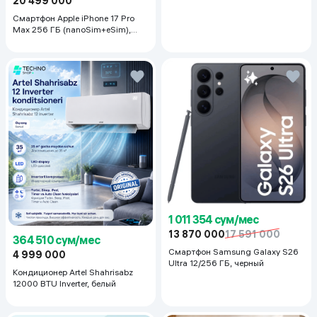
20 499 000
Основная камера
50 МП
Смартфон Apple iPhone 17 Pro
Слот для карт памяти
Нет
Max 256 ГБ (nanoSim+eSim),
Silver
Частота обновления экрана
120 Гц
Объем встроенной памяти
512 ГБ
1 011 354 сум/мес
13 870 000
17 591 000
364 510 сум/мес
Смартфон Samsung Galaxy S26
4 999 000
Ultra 12/256 ГБ, черный
Кондиционер Artel Shahrisabz
12000 BTU Inverter, белый