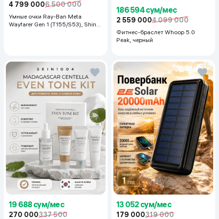
4 799 000
6 500 000
186 594 сум/мес
Умные очки Ray-Ban Meta
2 559 000
4 099 000
Wayfarer Gen 1 (T155/S53), Shiny
Black
Фитнес-браслет Whoop 5.0
Peak, черный
19 688 сум/мес
13 052 сум/мес
270 000
337 500
179 000
319 000