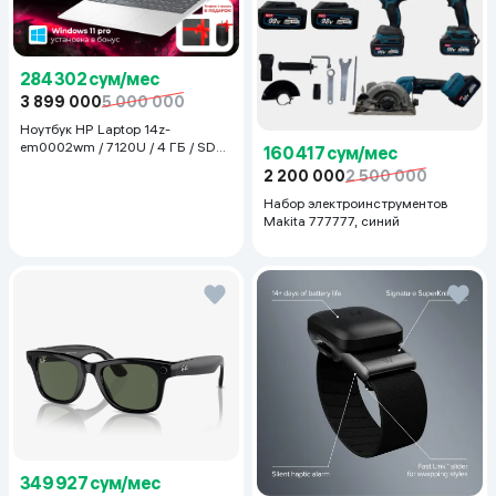
284 302 сум/мес
3 899 000
5 000 000
Ноутбук HP Laptop 14z-
em0002wm / 7120U / 4 ГБ / SDD
160 417 сум/мес
128 ГБ / 14", Luna Grey
2 200 000
2 500 000
Набор электроинструментов
Makita 777777, синий
349 927 сум/мес