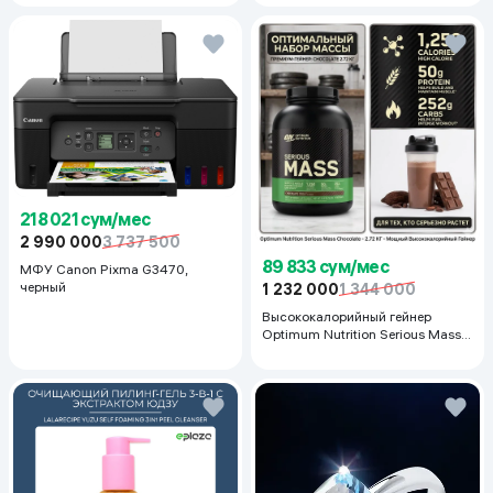
черный
218 021 сум/мес
2 990 000
3 737 500
89 833 сум/мес
МФУ Canon Pixma G3470,
черный
1 232 000
1 344 000
Высококалорийный гейнер
Optimum Nutrition Serious Mass,
Шоколад, 2.72 кг