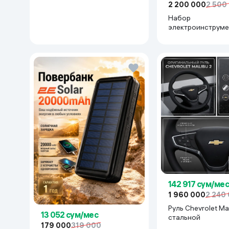
2 200 000
2 500
Набор
электроинструме
Makita 777777, с
142 917 сум/мес
1 960 000
2 240
Руль Chevrolet Mal
13 052 сум/мес
cтальной
179 000
319 000