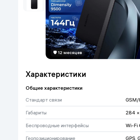
Красота и уход
Очки виртуал
Умные очки
Умный дом
Техника для игр
Спортивные товары
🛡 12 месяцев
Автотовары
Характеристики
Детские товары
Общие характеристики
Стандарт связи
GSM/
Строительство и ремонт
Габариты
284 ×
Ювелирные изделия
Беспроводные интерфейсы
Wi-Fi 
Товары для дома
Геопозиционирование
GPS, 