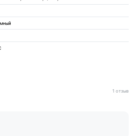
мный
C
ED
п
1 отзыв
tek Dimensity 9500