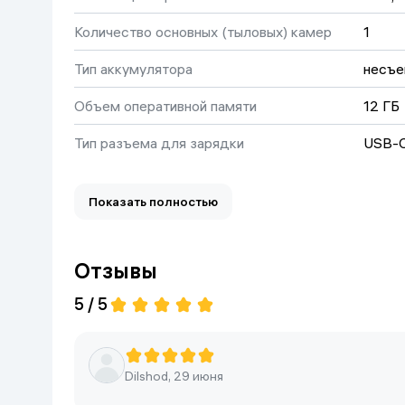
Дом и сад
Количество основных (тыловых) камер
1
Тип аккумулятора
несъе
Канцелярия
Объем оперативной памяти
12 ГБ
Бытовая химия
Тип разъема для зарядки
USB-
Книги
Тип экрана
AMOL
Показать полностью
Одежда и Обувь
Цвет
Black
Фронтальная камера
20 М
Отзывы
Вес
205 г
5 / 5
Датчик глубины
нет
Количество SIM-карт
2
Dilshod, 29 июня
Процессор
Media