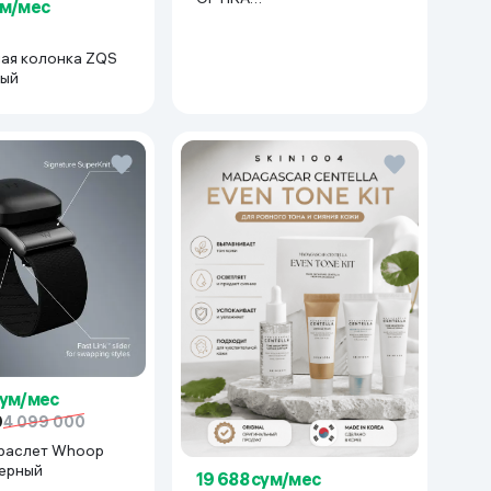
ум/мес
R15x114(Lacetti/Gentra) 1 шт,
серебряный
ая колонка ZQS
ный
сум/мес
0
4 099 000
раслет Whoop
черный
19 688 сум/мес