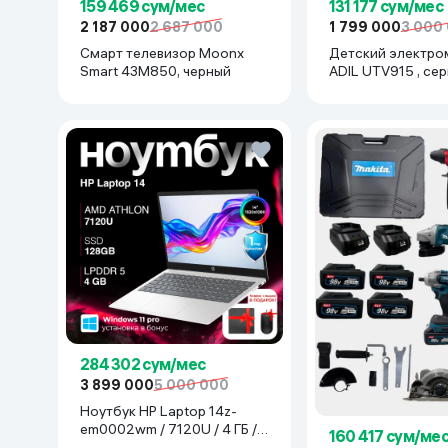
159 469 сум/мес
131 177 сум/мес
2 187 000
2 687 000
1 799 000
3 000
Смарт телевизор Moonx
Детский электро
Smart 43M850, черный
ADIL UTV915 , се
284 302 сум/мес
3 899 000
5 000 000
Ноутбук HP Laptop 14z-
em0002wm / 7120U / 4 ГБ /
160 417 сум/ме
SDD 128 ГБ / 14", Luna Grey