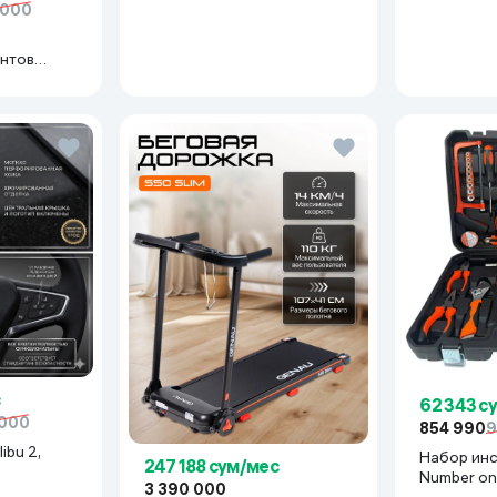
 000
нтов
иний
62 343 с
 000
854 990
9
ibu 2,
Набор ин
247 188 сум/мес
Number on
3 390 000
BR-2B, кр