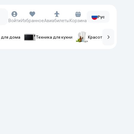
Рус
Войти
Избранное
Авиабилеты
Корзина
 для дома
Техника для кухни
Красота и уход
ов
Часы и аксессуары
Смарт-часы
Наручные часы
Умные кольца
Фитнес-браслеты
Ремешки для часов
Фотоаппараты и видеокамеры
Фотоаппараты
Экшен-камеры