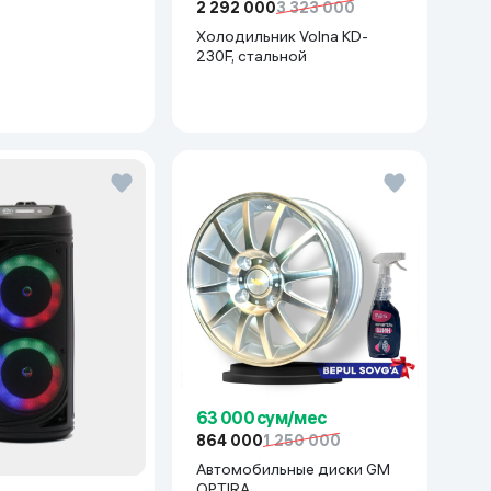
2 292 000
3 323 000
Холодильник Volna KD-
230F, стальной
63 000 сум/мес
864 000
1 250 000
Автомобильные диски GM
OPTIRA