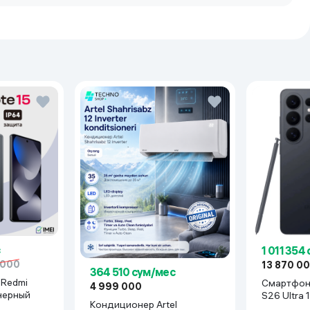
SIM
×1280
d 16 / HyperOS 3
П
мАч
ц
1 011 354
GB
 000
13 870 0
364 510 сум/мес
Смартфон Samsung Gala
4 999 000
 черный
S26 Ultra 
Кондиционер Artel