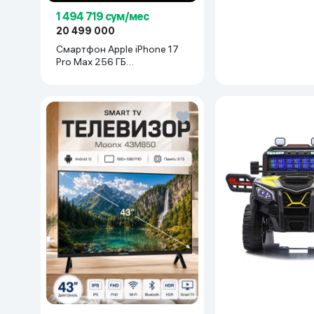
1 494 719 сум/мес
20 499 000
Смартфон Apple iPhone 17
Pro Max 256 ГБ
(nanoSim+eSim), Silver