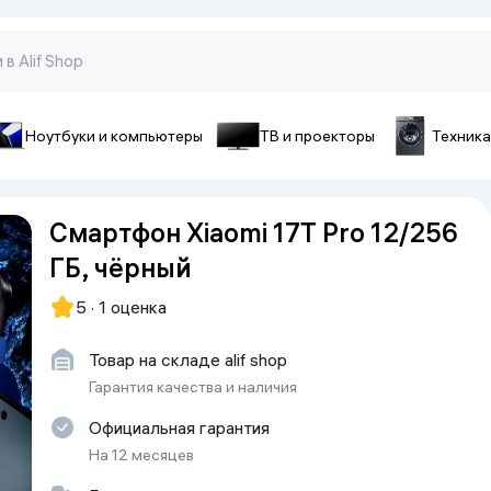
Ноутбуки и компьютеры
ТВ и проекторы
Техника
оны и гаджеты
ы и телефоны
Аксессуары для телефон
Смартфон Xiaomi 17T Pro 12/256
pple
Чехлы для смартфонов
ГБ, чёрный
ecno
Чехлы для iPhone
iaomi
Зарядные устройства
5 · 1 оценка
ivo
Стёкла и плёнки
onor
Товар на складе alif shop
Cопутствующие товары
amsung
Гарантия качества и наличия
Батарейки и аккумуляторы
Официальная гарантия
Кабели
На 12 месяцев
Внешние аккумуляторы