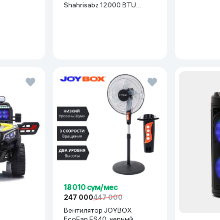
Shahrisabz 12000 BTU
Inverter, белый
18 010 сум/мес
247 000
447 000
Вентилятор JOYBOX
EcoFan FS40, черный