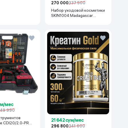
270 000
337 500
Набор уходовой косметики
SKIN1004 Madagascar
Centella Even Tone Kit
ум/мес
49 990
струментов
21 642 сум/мес
e CDI20/2.0-PRO-
296 800
341 600
асный