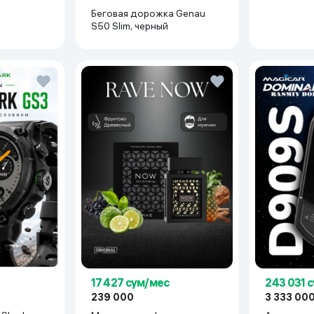
Беговая дорожка Genau
S50 Slim, черный
17 427 сум/мес
243 031 
239 000
3 333 00