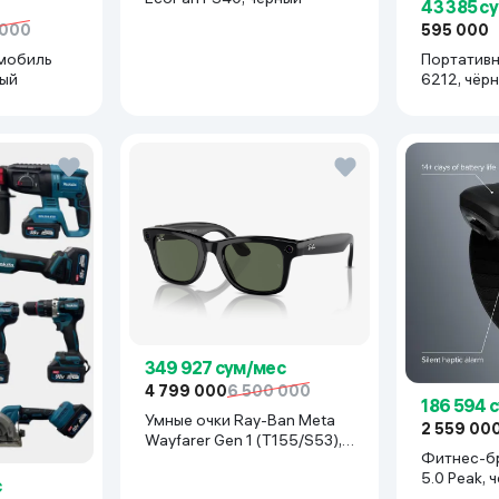
43 385 с
 000
595 000
мобиль
Портативн
рый
6212, чёр
349 927 сум/мес
4 799 000
6 500 000
186 594 
Умные очки Ray-Ban Meta
2 559 00
Wayfarer Gen 1 (T155/S53),
Фитнес-б
Shiny Black
5.0 Peak, 
с