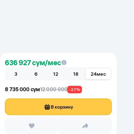
636 927
сум/мес
3
6
12
18
24
мес
8 735 000 сум
12 000 000
-27%
В корзину