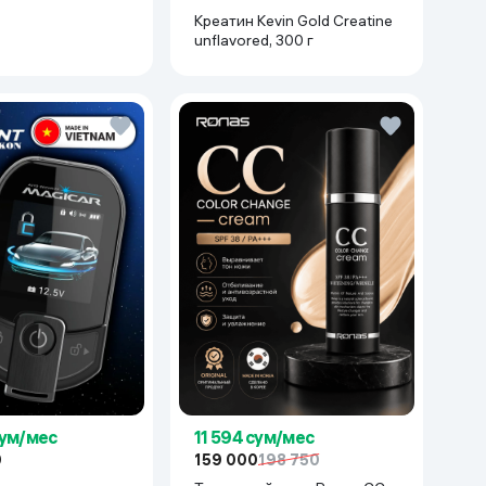
Креатин Kevin Gold Creatine
unflavored, 300 г
сум/мес
11 594 сум/мес
0
159 000
198 750