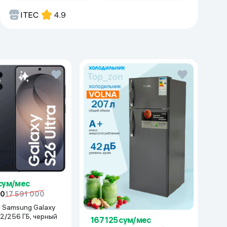
ITEC
4.9
 сум/мес
00
17 591 000
xy
12/256 ГБ, черный
167 125 сум/мес