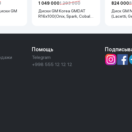
0
1 049 000
1 293 000
824 000
8
диски GM
Диски GM Korea GMDAT
Диск GM New 2024 R15x114
R16x100(Onix, Spark, Cobalt,
(Lacetti, G
Tracer2) 1
Nexia R3, Nexia1/2), 1 шт
серебрис
Помощь
Подписыв
одажи
Telegram
+998 555 12 12 12