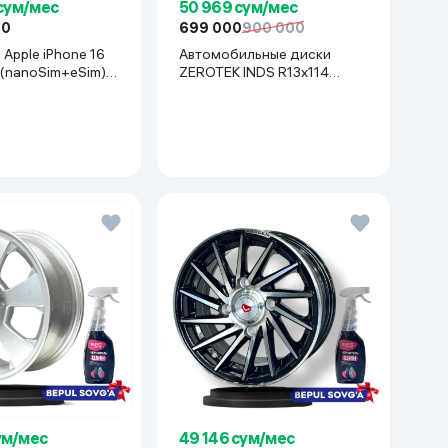
 сум/мес
50 969 сум/мес
00
699 000
900 000
Apple iPhone 16
Автомобильные диски
 (nanoSim+eSim),
ZEROTEK INDS R13x114
anium
(Matiz, Damas, Labo, Tiko) 1
шт, черный
ум/мес
49 146 сум/мес