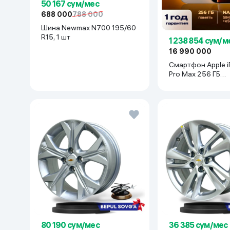
50 167 сум/мес
688 000
788 000
Шина Newmax N700 195/60
R15, 1 шт
1 238 854 сум/м
16 990 000
Смартфон Apple i
Pro Max 256 ГБ
(nanoSim+eSim), 
Titanium
80 190 сум/мес
36 385 сум/мес