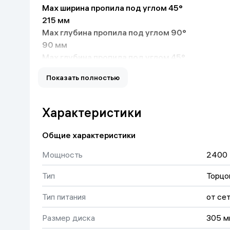
Max ширина пропила под углом 45°
Дом и сад
215 мм
Max глубина пропила под углом 90°
Канцелярия
90 мм
Max глубина пропила под углом 45°
Бытовая химия
90 мм
Показать полностью
Наличие лазера
нет
Книги
Поддержание постоянных оборотов под нагр
Характеристики
нет
Одежда и Обувь
Плавный пуск
Общие характеристики
нет
Мощность
2400 
Регулировка оборотов
нет
Тип
Торцо
Длина кабеля
2 м
Тип питания
от се
Струбцина в комплекте
нет
Размер диска
305 м
Класс товара