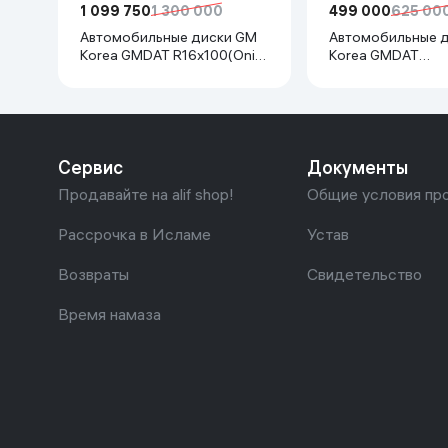
1 099 750
1 300 000
499 000
625 00
Автомобильные диски GM
Автомобильные 
Korea GMDAT R16x100(Onix.
Korea GMDAT
Cobalt, Spark, Nexia R3) 1 шт,
R16x105(Tracer1, 
серебряный
шт, серебряный
Сервис
Документы
Продавайте на alif shop!
Общие условия пр
Рассрочка в Исламе
Устав
Возвраты
Свидетельство
Время намаза