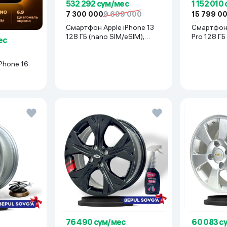
532 292 сум/мес
1 152 010
7 300 000
9 699 000
15 799 0
Смартфон Apple iPhone 13
Смартфон 
128 ГБ (nano SIM/eSIM),
Pro 128 ГБ
ес
Midnight
Desert Tit
Phone 16
Desert
76 490 сум/мес
60 083 с