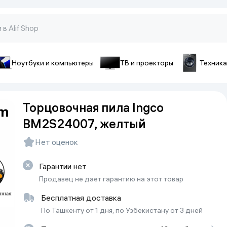
Ноутбуки и компьютеры
ТВ и проекторы
Техника
оны и гаджеты
ы и телефоны
Аксессуары для телефон
Торцовочная пила Ingco
pple
Чехлы для смартфонов
BM2S24007, желтый
ecno
Чехлы для iPhone
iaomi
Зарядные устройства
Нет оценок
ivo
Стёкла и плёнки
onor
Гарантии нет
Cопутствующие товары
amsung
Продавец не дает гарантию на этот товар
Батарейки и аккумуляторы
Бесплатная доставка
Кабели
По Ташкенту от 1 дня, по Узбекистану от 3 дней
Внешние аккумуляторы