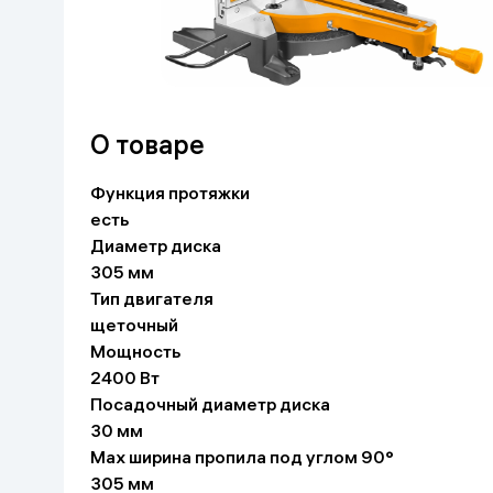
Красота и уход
Очки виртуал
Умные очки
Умный дом
Техника для игр
О товаре
Спортивные товары
Функция протяжки
есть
Автотовары
Диаметр диска
305 мм
Детские товары
Тип двигателя
щеточный
Мощность
Строительство и ремонт
2400 Вт
Посадочный диаметр диска
Ювелирные изделия
30 мм
Max ширина пропила под углом 90°
Товары для дома
305 мм