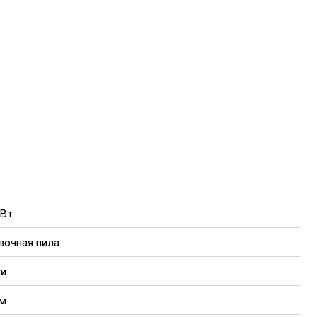
узкой
Вт
вочная пила
ти
м