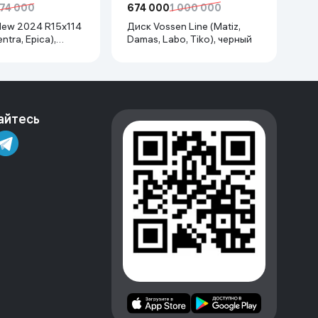
74 000
674 000
1 000 000
Диск Vossen Line (Matiz,
entra, Epica),
Damas, Labo, Tiko), черный
тый
айтесь