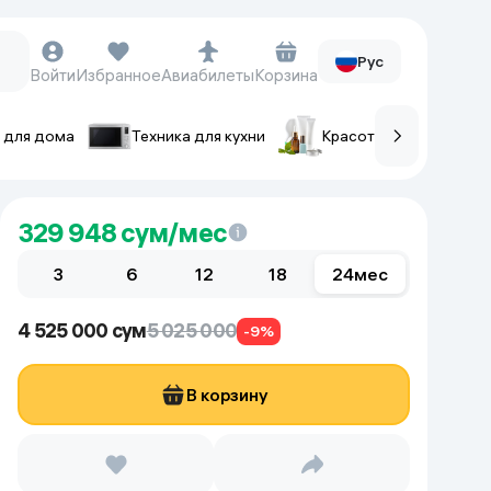
Рус
Войти
Избранное
Авиабилеты
Корзина
 для дома
Техника для кухни
Красота и уход
ов
Часы и аксессуары
329 948
сум/мес
Смарт-часы
3
Наручные часы
6
12
18
24
мес
Умные кольца
4 525 000 сум
5 025 000
Фитнес-браслеты
-9%
Ремешки для часов
В корзину
Фотоаппараты и видеокамеры
Фотоаппараты
Экшен-камеры