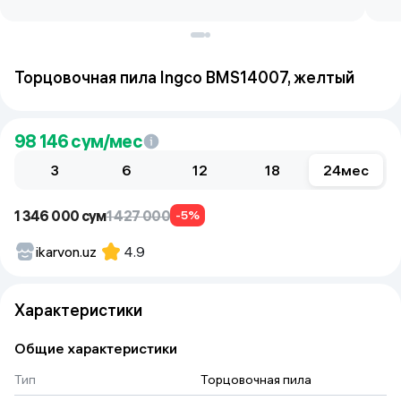
Торцовочная пила Ingco BMS14007, желтый
98 146
сум/мес
3
6
12
18
24
мес
1 346 000 сум
1 427 000
-5%
ikarvon.uz
4.9
Характеристики
Общие характеристики
Тип
Торцовочная пила