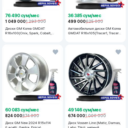
76 490 сум/мес
36 385 сум/мес
1 049 000
1 293 000
499 000
625 000
Диски GM Korea GMDAT
Автомобильные диски GM Korea
R16x100(Onix, Spark, Cobalt,
GMDAT R16x105(Tracer1, Tracer2)
Nexia R3, Nexia1/2), 1 шт
1 шт, серебряный
60 083 сум/мес
49 146 сум/мес
824 000
874 000
674 000
1 000 000
Диск GM New 2024 R15x114
Диск Vossen Line (Matiz, Damas,
(Lacetti, Gentra, Epica),
Labo, Tiko), черный