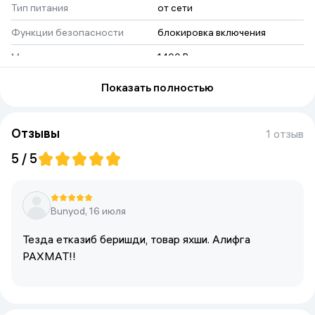
Тип питания
от сети
Функции безопасности
блокировка включения
Мощность
1400 Вт
Размер диска
210 мм
Показать полностью
Отзывы
1 отзыв
5 / 5
Bunyod, 16 июля
Тезда етказиб беришди, товар яхши. Алифга
РАХМАТ!!