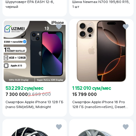
Шуруповерт EPA EASH 12-6,
Шина Newmax N700 195/60 R15,
черный
1 шт
532 292 сум/мес
1 152 010 сум/мес
7 300 000
9 699 000
15 799 000
Смартфон Apple iPhone 13 128 ГБ
Смартфон Apple iPhone 16 Pro
(nano SIM/eSIM), Midnight
128 ГБ (nanoSim+eSim), Desert
Titanium