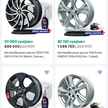
50 969 сум/мес
80 190 сум/мес
699 000
900 000
1 099 750
1 300 000
Автомобильные диски ZEROTEK
Автомобильные диски GM Korea
INDS R13x114 (Matiz, Damas,
GMDAT R16x100(Onix. Cobalt,
Labo, Tiko) 1 шт, черный
Spark, Nexia R3) 1 шт, серебряный