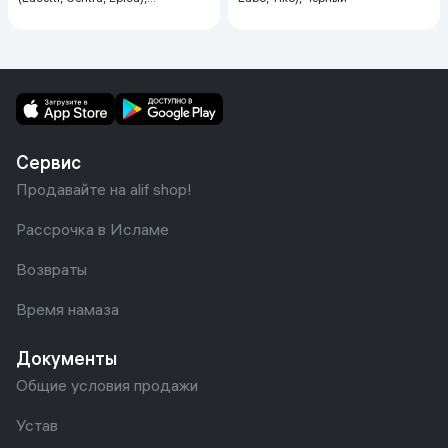
серебристый
Сервис
Продавайте на alif shop!
Рассрочка в Исламе
Возвраты
Время намаза
Документы
Общие условия продажи
Устав