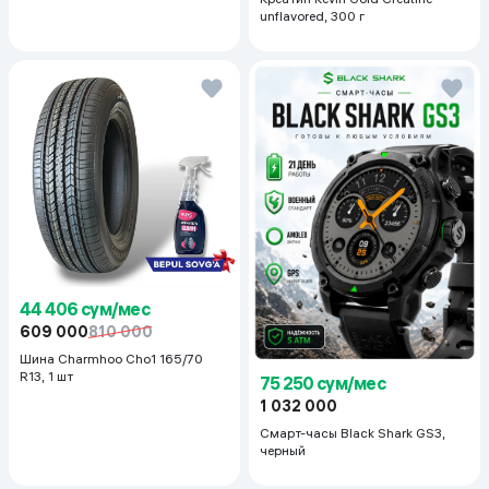
unflavored, 300 г
44 406 сум/мес
609 000
810 000
Шина Charmhoo Cho1 165/70
R13, 1 шт
75 250 сум/мес
1 032 000
Смарт-часы Black Shark GS3,
черный