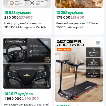
19 688 сум/мес
13 052 сум/мес
270 000
337 500
179 000
319 000
Набор уходовой косметики
Внешний аккумулятор 2E Solar
SKIN1004 Madagascar Centella
20000mAh, черный
Even Tone Kit
142 917 сум/мес
1 960 000
2 240 000
Руль Chevrolet Malibu 2, cтальной