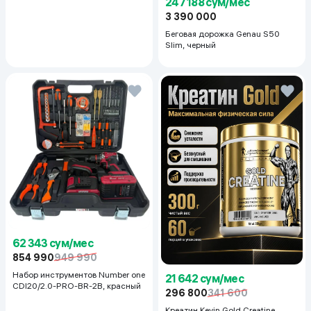
247 188 сум/мес
3 390 000
Беговая дорожка Genau S50
Slim, черный
62 343 сум/мес
854 990
949 990
Набор инструментов Number one
21 642 сум/мес
CDI20/2.0-PRO-BR-2B, красный
296 800
341 600
Креатин Kevin Gold Creatine