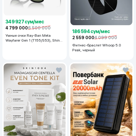
349 927 сум/мес
4 799 000
6 500 000
186 594 сум/мес
Умные очки Ray-Ban Meta
2 559 000
4 099 000
Wayfarer Gen 1 (T155/S53), Shiny
Black
Фитнес-браслет Whoop 5.0
Peak, черный