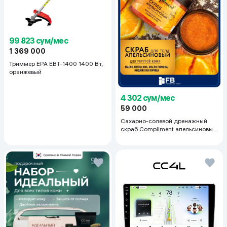
99 823 сум/мес
1 369 000
Триммер EPA EBT-1400 1400 Вт,
оранжевый
4 302 сум/мес
59 000
Сахарно-солевой дренажный
скраб Compliment апельсиновый
для упругой кожи, 400 мл