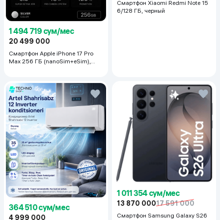
Смартфон Xiaomi Redmi Note 15
6/128 ГБ, черный
1 494 719 сум/мес
20 499 000
Смартфон Apple iPhone 17 Pro
Max 256 ГБ (nanoSim+eSim),
Silver
1 011 354 сум/мес
13 870 000
17 591 000
364 510 сум/мес
Смартфон Samsung Galaxy S26
4 999 000