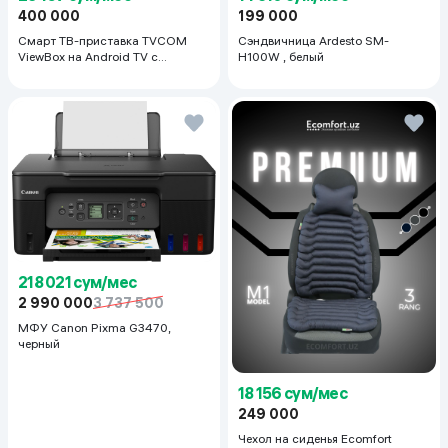
400 000
199 000
Смарт ТВ-приставка TVCOM
Сэндвичница Ardesto SM-
ViewBox на Android TV с
H100W , белый
голосовым управлением 2/16 ГБ,
черный
218 021 сум/мес
2 990 000
3 737 500
МФУ Canon Pixma G3470,
черный
18 156 сум/мес
249 000
Чехол на сиденья Ecomfort