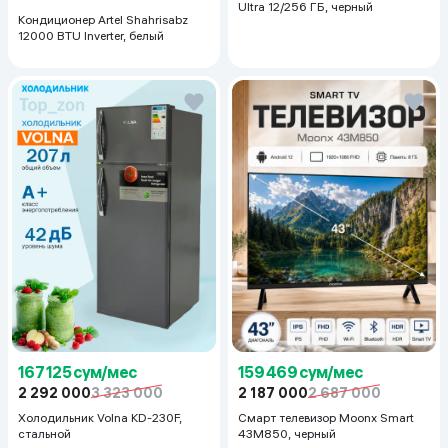
Ultra 12/256 ГБ, черный
Кондиционер Artel Shahrisabz
12000 BTU Inverter, белый
167 125 сум/мес
159 469 сум/мес
2 292 000
3 323 000
2 187 000
2 687 000
Холодильник Volna KD-230F,
Смарт телевизор Moonx Smart
стальной
43M850, черный