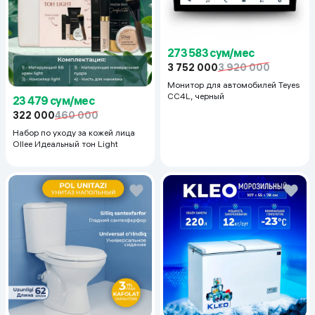
273 583 сум/мес
3 752 000
3 920 000
Монитор для автомобилей Teyes
CC4L, черный
23 479 сум/мес
322 000
460 000
Набор по уходу за кожей лица
Ollee Идеальный тон Light