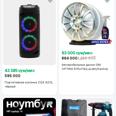
63 000 сум/мес
864 000
1 250 000
Автомобильные диски GM
OPTIRA R15x114(Lacetti/Gentra) 1
43 385 сум/мес
шт, серебряный
595 000
Портативная колонка ZQS 6212,
чёрный