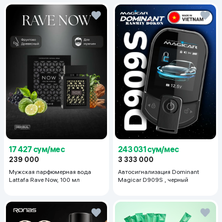
17 427 сум/мес
243 031 сум/мес
239 000
3 333 000
Мужская парфюмерная вода
Автосигнализация Dominant
Lattafa Rave Now, 100 мл
Magicar D909S , черный