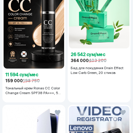
26 542 сум/мес
364 000
403 200
Бад для похудения Drain Effect
Low Carb Green, 20 стиков
11 594 сум/мес
159 000
198 750
Тональный крем Ronas CC Color
Change Cream SPF38 PA+++, 50
мл