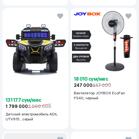
18 010 сум/мес
247 000
447 000
Вентилятор JOYBOX EcoFan
FS40, черный
131 177 сум/мес
1 799 000
3 000 000
Детский электромобиль ADIL
UTV915 , серый