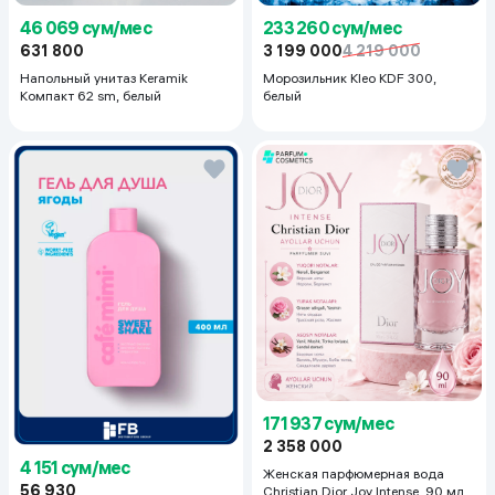
46 069 сум/мес
233 260 сум/мес
631 800
3 199 000
4 219 000
Напольный унитаз Keramik
Морозильник Kleo KDF 300,
Компакт 62 sm, белый
белый
171 937 сум/мес
2 358 000
4 151 сум/мес
Женская парфюмерная вода
56 930
Christian Dior Joy Intense, 90 мл