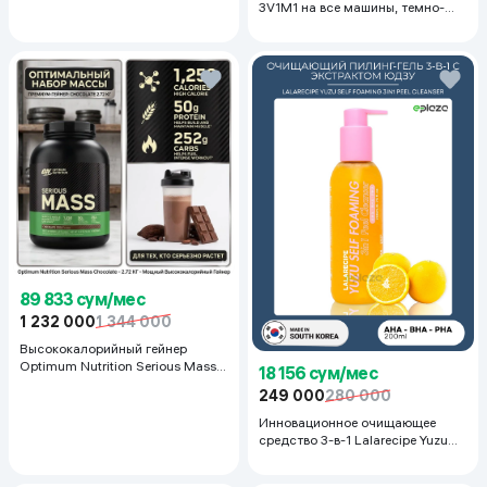
3V1M1 на все машины, темно-
серый
89 833 сум/мес
1 232 000
1 344 000
Высококалорийный гейнер
Optimum Nutrition Serious Mass,
18 156 сум/мес
Шоколад, 2.72 кг
249 000
280 000
Инновационное очищающее
средство 3-в-1 Lalarecipe Yuzu
Self Foaming 3in1 Peel Cleanser,
200 мл