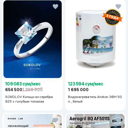
123 594 сум/мес
109 083 сум/мес
1 695 000
654 500
1 309 000
Водонагреватель Ariston ЭВН 50
SOKOLOV Кольцо из серебра
л , белый
925 с голубым топазом