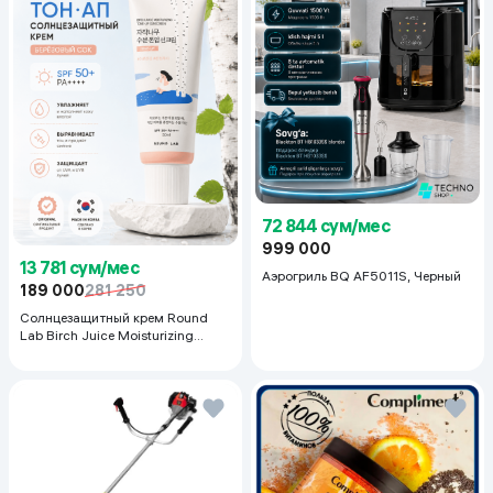
72 844 сум/мес
999 000
13 781 сум/мес
Аэрогриль BQ AF5011S, Черный
189 000
281 250
Солнцезащитный крем Round
Lab Birch Juice Moisturizing
Sunscreen SPF 50+PA++++, 50
мл