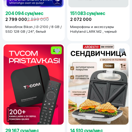
204 094 сум/мес
151 083 сум/мес
2 799 000
2 899 000
2 072 000
Моноблок Bikon / i3-2100 / 8 GB /
Микрофоны и аксессуары
SSD 128 GB / 24", белый
Hollyland LARK M2 , черный
29 167 сум/мес
14 510 сум/мес