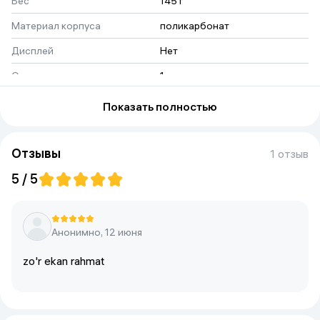
Вес
145 г
Материал корпуса
поликарбонат
Дисплей
Нет
Одновременно заряжаемых
1
устройств
Показать полностью
Макс. выходная мощность, Вт
20W
Количество разъемов
1
Отзывы
1 отзыв
Емкость
5000 мАч
5 / 5
Цвет
зеленый
Анонимно, 12 июня
zo'r ekan rahmat