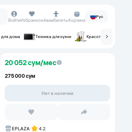
Рус
Войти
Избранное
Авиабилеты
Корзина
 для дома
Техника для кухни
Красота и уход
ов
Часы и аксессуары
20 052
сум/мес
Смарт-часы
Наручные часы
275 000 сум
Умные кольца
Фитнес-браслеты
Нет в наличии
Ремешки для часов
Фотоаппараты и видеокамеры
Фотоаппараты
EPLAZA
4.2
Экшен-камеры