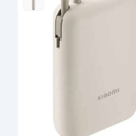
Красота и уход
Очки виртуал
Умные очки
Умный дом
Техника для игр
Спортивные товары
Автотовары
Детские товары
Строительство и ремонт
Ювелирные изделия
Товары для дома