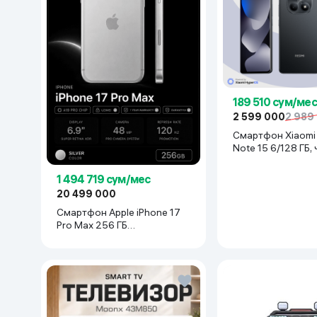
189 510 сум/мес
2 599 000
2 989
Смартфон Xiaomi Redmi
Note 15 6/128 ГБ,
1 494 719 сум/мес
20 499 000
Смартфон Apple iPhone 17
Pro Max 256 ГБ
(nanoSim+eSim), Silver