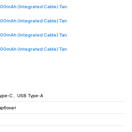
ype-C
 , 
USB Type-A
арбонат