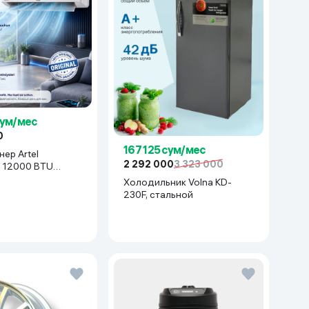
сум/мес
0
167 125 сум/мес
ер Artel
2 292 000
3 323 000
z 12000 BTU
белый
Холодильник Volna KD-
230F, стальной