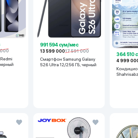
991 594 сум/мес
 000
13 599 000
17 591 000
364 510 
Смартфон Samsung Galaxy
4 999 00
 черный
S26 Ultra 12/256 ГБ, черный
Кондицион
Shahrisab
Inverter, 