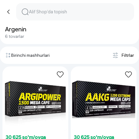
Argenin
6 tovarlar
Birinchi mashhurlari
Filtrlar
30 625 so'm/oyga
30 625 so'm/oyga