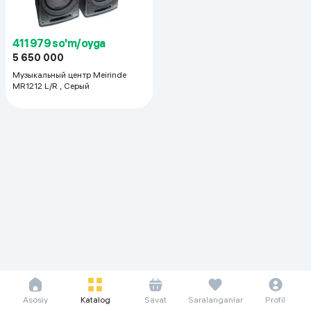
411 979 so'm/oyga
5 650 000
Музыкальный центр Meirinde
MR1212 L/R , Серый
Asosiy
Katalog
Savat
Saralanganlar
Profil