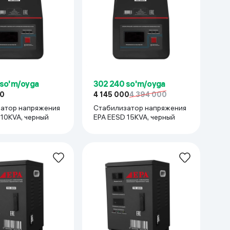
 so'm/oyga
302 240 so'm/oyga
00
4 145 000
4 394 000
атор напряжения
Стабилизатор напряжения
SD 10KVA, черный
EPA EESD 15KVA, черный