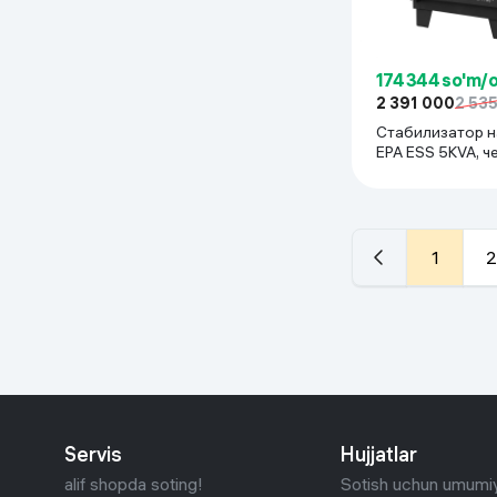
174 344 so'm/
2 391 000
2 53
Стабилизатор 
EPA ESS 5KVA, ч
1
2
Servis
Hujjatlar
alif shopda soting!
Sotish uchun umumiy