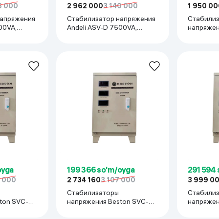
6 000
2 962 000
3 140 000
1 950 00
напряжения
Стабилизатор напряжения
Стабили
00VA,
Andeli ASV-D 7500VA,
напряжен
бежевый
7.5KVA, б
oyga
199 366 so'm/oyga
291 594 
5 000
2 734 160
3 107 000
3 999 0
Стабилизаторы
Стабили
ton SVC-
напряжения Beston SVC-
напряжен
D10KVA, серый
D15KVA, 