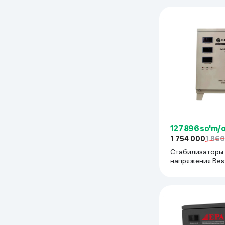
127 896 so'm/
1 754 000
1 86
Стабилизаторы
напряжения Bes
D5KVA, серый