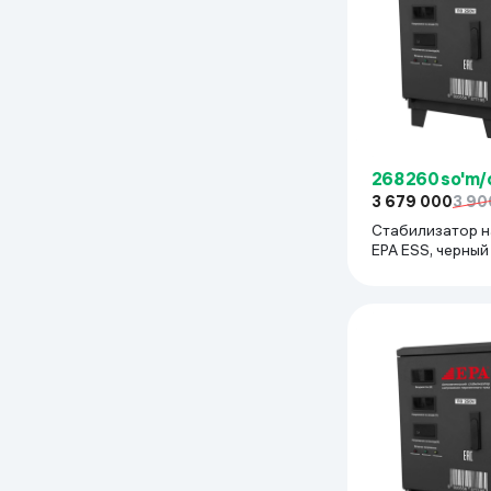
268 260 so'm/
3 679 000
3 90
Стабилизатор 
EPA ESS, черный