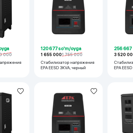
oyga
120 677 so'm/oyga
256 667
0 000
1 655 000
1 755 000
3 520 0
напряжения
Стабилизатор напряжения
Стабилиз
EPA EESD 3KVA, черный
EPA EE