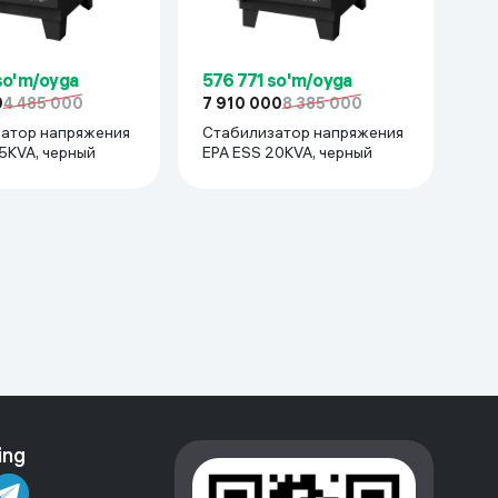
so'm/oyga
576 771 so'm/oyga
0
4 485 000
7 910 000
8 385 000
атор напряжения
Стабилизатор напряжения
5KVA, черный
EPA ESS 20KVA, черный
ing