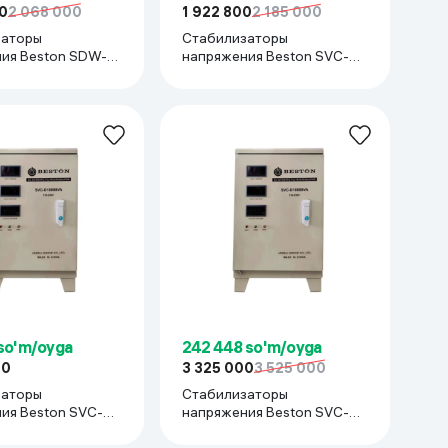
0
2 068 000
1 922 800
2 185 000
заторы
Стабилизаторы
ия Beston SDW-
напряжения Beston SVC-
елый
D5KVA, серый
so'm/oyga
242 448 so'm/oyga
00
3 325 000
3 525 000
заторы
Стабилизаторы
ия Beston SVC-
напряжения Beston SVC-
серый
D10KVA 80-250V, серый