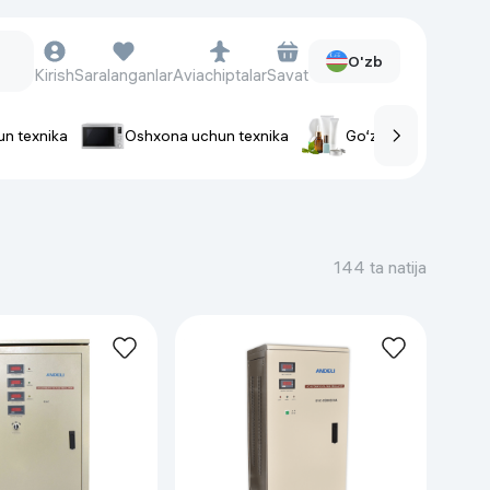
O'zb
Kirish
Saralanganlar
Aviachiptalar
Savat
un texnika
Oshxona uchun texnika
Go‘zallik va parvaris
rlar
Soat va aksessuarlar
Aqlli-soatlar
144 ta natija
Qo'l soatlari
Aqlli uzuklar
Fitnes-brasletlar
Soat kamarlari
Foto apparatlari va Video-
kameralar
Fotoapparatlari