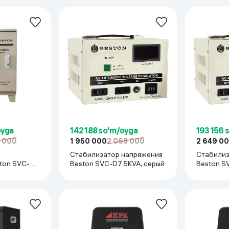
oyga
142 188 so'm/oyga
193 156 
0 000
1 950 000
2 068 000
2 649 0
Стабилизатор напряжения
Стабилиз
ton SVC-
Beston SVC-D7.5KVA, серый
Beston S