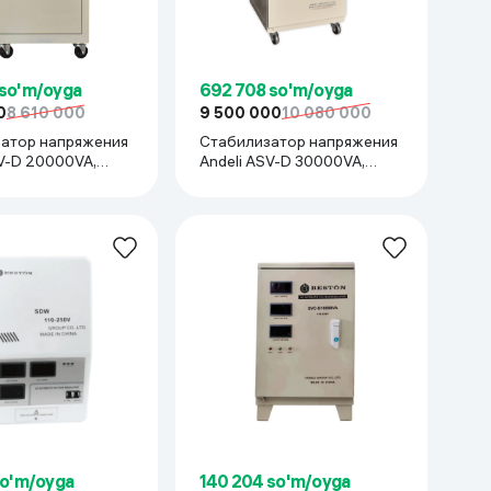
Kameralar
 so'm/oyga
692 708 so'm/oyga
0
8 610 000
9 500 000
10 080 000
атор напряжения
Стабилизатор напряжения
SV-D 20000VA,
Andeli ASV-D 30000VA,
бежевый
so'm/oyga
140 204 so'm/oyga