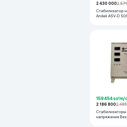
2 430 000
2 57
Uy va bog‘
Стабилизатор 
Andeli ASV-D 50
бежевый
Kanselyariya
Maishiy kimyo
Kitoblar
Kiyim-kechak va Oyoq
kiyimlar
159 454 so'm/
2 186 800
2 48
Стабилизаторы
напряжения Bes
D7.5KVA, серый