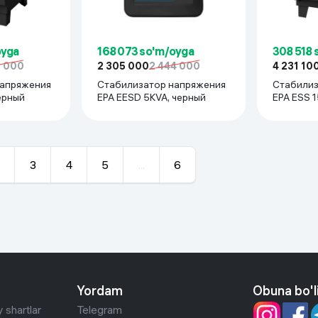
oyga
168 073 so'm/oyga
308 518 
5 000
2 305 000
2 444 000
4 231 10
напряжения
Стабилизатор напряжения
Стабилиз
ерный
EPA EESD 5KVA, черный
EPA ESS 1
3
4
5
...
6
Yordam
Obuna bo'l
 shartlar
Telegram