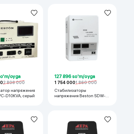
so'm/oyga
127 896 so'm/oyga
00
2 808 000
1 754 000
1 860 000
атор напряжения
Стабилизаторы
VC-D10KVA, серый
напряжения Beston SDW-
5KVA, серый