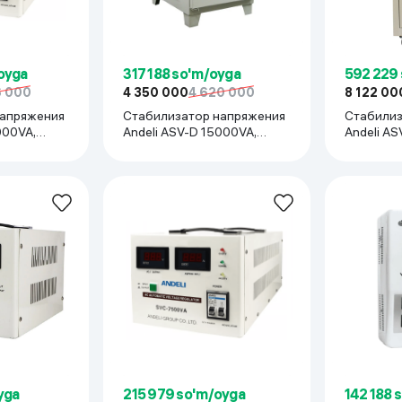
 ko'zoynaklari
lar
oyga
317 188 so'm/oyga
592 229
6 000
4 350 000
4 620 000
8 122 00
напряжения
Стабилизатор напряжения
Стабилиз
000VA,
Andeli ASV-D 15000VA,
Andeli A
бежевый
бежевый
yga
215 979 so'm/oyga
142 188 