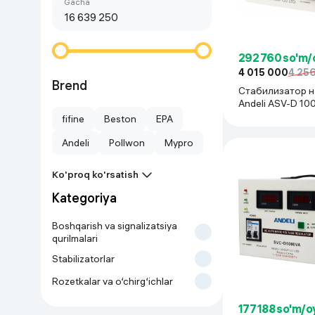
Birinchi arzon
gacha
Go‘zallik va parvarish
Virtual haqiqat
Aqlli ko‘zoynak
Aqlli uy
292 760 so'm/
4 015 000
4 25
O'yin uchun texnika
Brend
Стабилизатор 
Andeli ASV-D 10
Sport tovarlari
бежевый
fifine
Beston
EPA
Andeli
Pollwon
Mypro
Avtotovarlar
Ko'proq ko'rsatish
Bolalar buyumlari
Kategoriya
Qurilish va ta'mirlash
Boshqarish va signalizatsiya
qurilmalari
Stabilizatorlar
Zargarlik mahsulotlari
Rozetkalar va o‘chirg‘ichlar
Uy uchun tovarlar
177 188 so'm/o