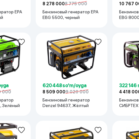
8 278 000
8 775 000
10 767 
ератор EPA
Бензиновый генератор EPA
Бензинов
ый
EBG 5500, черный
EBG 8000
oyga
620 448 so'm/oyga
322 146 
0 000
8 509 000
9 020 000
4 418 00
ератор
Бензиновый генератор
Бензинов
94548, Зелёный
Denzel 94637, Жёлтый