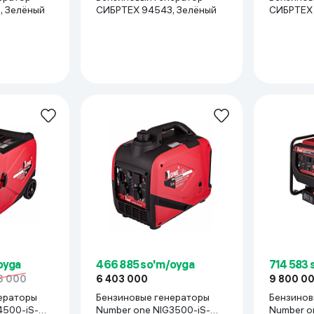
94546, Зелёный
СИБРТЕХ 94543, Зелёный
oyga
466 885 so'm/oyga
714 583 
6 000
6 403 000
9 800 0
ераторы
Бензиновые генераторы
Бензинов
4500-iS-
Number one NIG3500-iS-
Number o