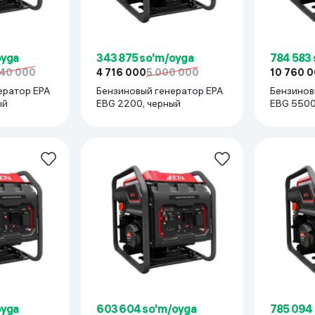
 ko'zoynaklari
lar
oyga
343 875 so'm/oyga
784 583
040 000
4 716 000
5 000 000
10 760 
ератор EPA
Бензиновый генератор EPA
Бензинов
ый
EBG 2200, черный
EBG 5500
oyga
603 604 so'm/oyga
785 094