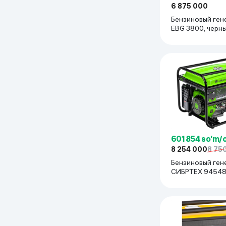
6 875 000
Uy va bog‘
Бензиновый ген
EBG 3800, черн
Kanselyariya
Maishiy kimyo
Kitoblar
Kiyim-kechak va Oyoq
kiyimlar
601 854 so'm/
8 254 000
8 75
Бензиновый ген
СИБРТЕХ 