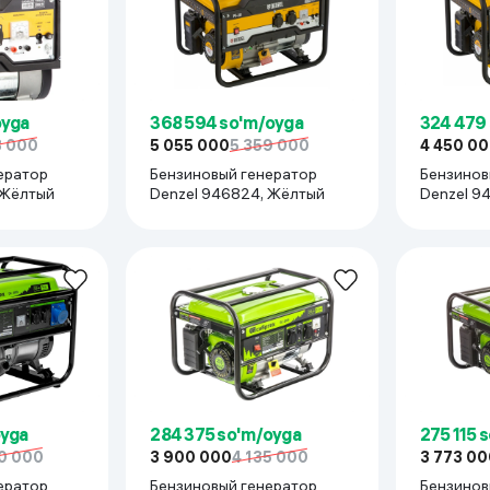
oyga
368 594 so'm/oyga
324 479
8 000
5 055 000
5 359 000
4 450 0
ератор
Бензиновый генератор
Бензинов
34, Жёлтый
Denzel 946824, Жёлтый
Den
oyga
284 375 so'm/oyga
275 115 
0 000
3 900 000
4 135 000
3 773 00
ератор
Бензиновый генератор
Бензинов