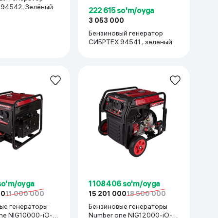
СИБРТЕХ 94542, Зелёный
222 615 so'm/oyga
3 053 000
Бензиновый генератор
СИБРТЕХ 94541 , зеленый
so'm/oyga
1 108 406 so'm/oyga
00
11 000 000
15 201 000
18 500 000
ые генераторы
Бензиновые генераторы
ne NIG10000-iO-
Number one NIG12000-iO-