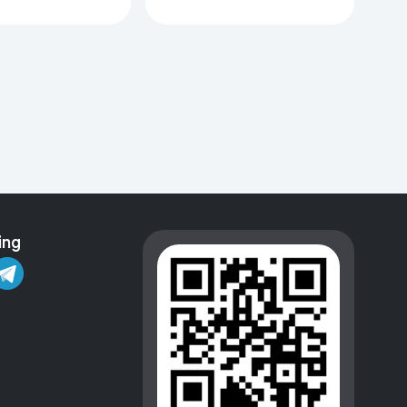
сный
PRO, красный
ing