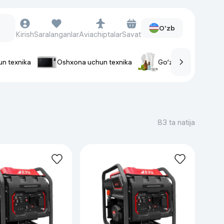
O'zb
Kirish
Saralanganlar
Aviachiptalar
Savat
un texnika
Oshxona uchun texnika
Go‘zallik va parvaris
rlar
Soat va aksessuarlar
Aqlli-soatlar
83 ta natija
Qo'l soatlari
Aqlli uzuklar
Fitnes-brasletlar
Soat kamarlari
Foto apparatlari va Video-
kameralar
Fotoapparatlari