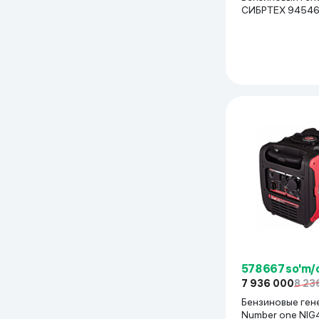
СИБРТЕХ 
578 667 so'm/
7 936 000
8 23
Бензиновые ген
Number one NIG