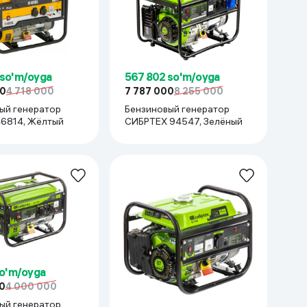
 so'm/oyga
567 802 so'm/oyga
00
4 718 000
7 787 000
8 255 000
ый генератор
Бензиновый генератор
zel 946814, Жёлтый
СИБРТЕХ 94547, Зелёный
so'm/oyga
0
4 000 000
ый генератор