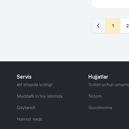
PRO, красный
1
2
Servis
Hujjatlar
alif shopda soting!
Sotish uchun umumiy
Muddatli to'lov islomda
Nizom
Qaytarish
Guvohnoma
Namoz vaqti