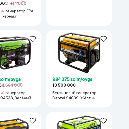
000
11 414 000
ый генератор EPA
, черный
so'm/oyga
984 375 so'm/oyga
0
4 684 000
13 500 000
ый генератор
Бензиновый генератор
СИБРТЕХ 94538, Зелёный
Denzel 94639, Жёлтый