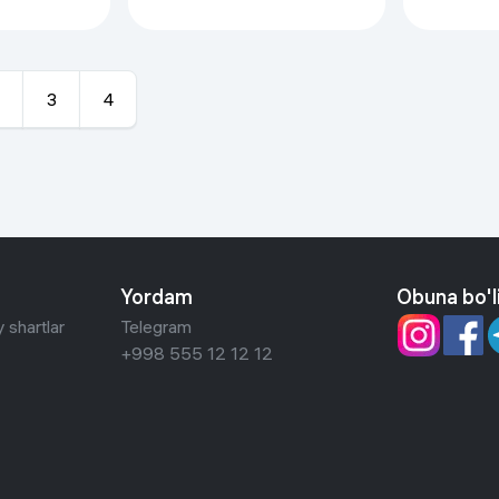
PRO PRO, красный
PRO, кра
3
4
Yordam
Obuna bo'l
 shartlar
Telegram
+998 555 12 12 12