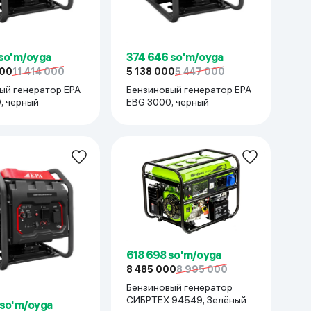
Kameralar
 so'm/oyga
374 646 so'm/oyga
000
11 414 000
5 138 000
5 447 000
ый генератор EPA
Бензиновый генератор EPA
, черный
EBG 3000, черный
618 698 so'm/oyga
8 485 000
8 995 000
Бензиновый генератор
СИБРТЕХ 94549, Зелёный
 so'm/oyga