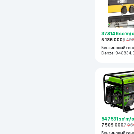
378 146 so'm/
5 186 000
5 49
Бензиновый ген
Denzel 9468
547 531 so'm/
7 509 000
7 96
Бензиновый ген