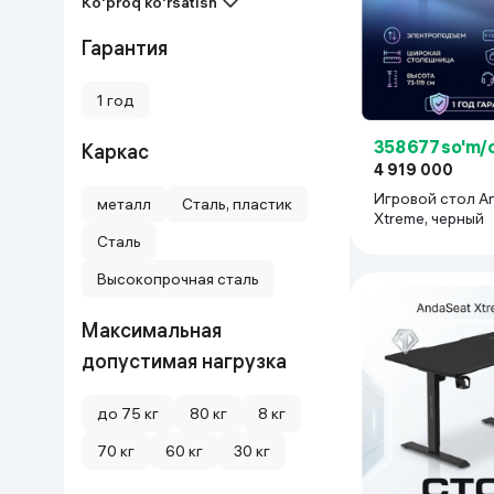
Ko'proq ko'rsatish
Uy va bog‘
Гарантия
Kanselyariya
1 год
Maishiy kimyo
358 677 so'm/
Каркас
4 919 000
Игровой стол A
Kitoblar
металл
Сталь, пластик
Xtreme, черный
Сталь
Kiyim-kechak va Oyoq
kiyimlar
Высокопрочная сталь
Максимальная
допустимая нагрузка
до 75 кг
80 кг
8 кг
70 кг
60 кг
30 кг