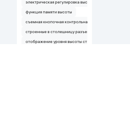
электрическая регулировка высоты, память положен
функция памяти высоты
съемная кнопочная контрольная панель с дисплеем
строенные в столешницу разъемы: USB-А, USB-C
отображение уровня высоты столешницы на диспле
Эргономичный компактный дизайн (120×60 см), Элек
Ko'proq ko'rsatish
Цвет
бежевый
Черный
Белый
Wood Dark