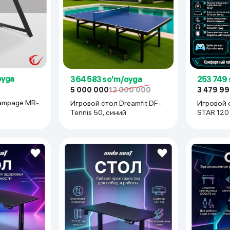
 ko'zoynaklari
lar
oyga
364 583 so'm/oyga
253 749
5 000 000
12 000 000
3 479 9
ampage MR-
Игровой стол Dreamfit DF-
Игровой 
Tennis 50, синий
STAR 120 