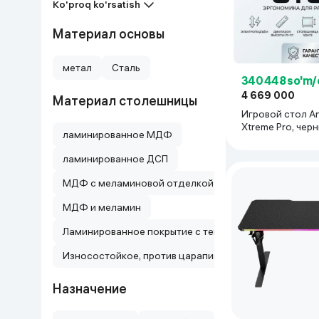
Ko'proq ko'rsatish
Материал основы
метал
Сталь
340 448 so'm/
4 669 000
Материал столешницы
Игровой стол A
Xtreme Pro, чер
ламинированное МДФ
ламинированное ДСП
МДФ с меламиновой отделкой
МДФ и меламин
Ламинированное покрытие с текстурой карбона
Износостойкое, против царапин
Назначение