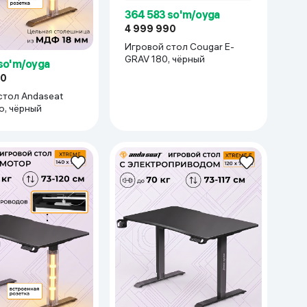
364 583 so'm/oyga
4 999 990
Игровой стол Cougar E-
GRAV 180, чёрный
so'm/oyga
00
стол Andaseat
o, чёрный