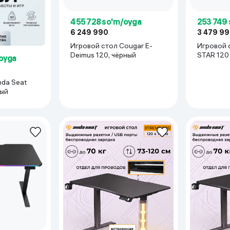
455 728 so'm/oyga
253 749
6 249 990
3 479 9
Игровой стол Cougar E-
Игровой 
Deimus 120, чёрный
STAR 120 
oyga
nda Seat
ный