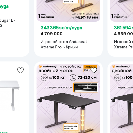
oyga
ougar E-
й
343 365 so'm/oyga
361 594 
4 709 000
4 959 0
Игровой стол Andaseat
Игровой 
Xtreme Pro, чёрный
Xtreme Pr
рными балками