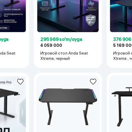
oyga
295 969 so'm/oyga
376 906
4 059 000
5 169 00
nda Seat
Игровой стол Anda Seat
Игровой 
Xtreme, черный
Xtreme , 