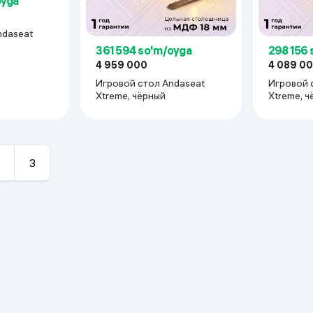
oyga
ndaseat
дсветкой
361 594 so'm/oyga
298 156 
4 959 000
4 089 0
Игровой стол Andaseat
Игровой 
Xtreme, чёрный
Xtreme, ч
3