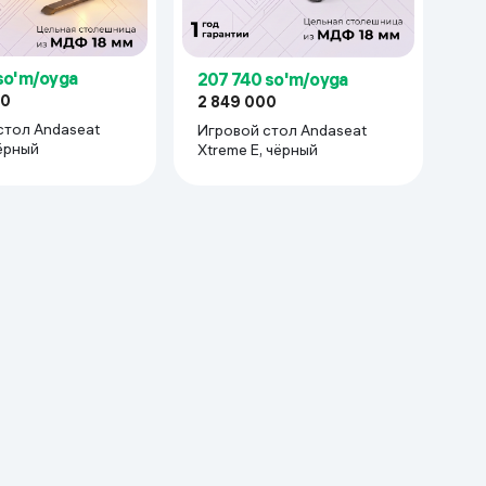
so'm/oyga
207 740 so'm/oyga
00
2 849 000
стол Andaseat
Игровой стол Andaseat
ёрный
Xtreme E, чёрный