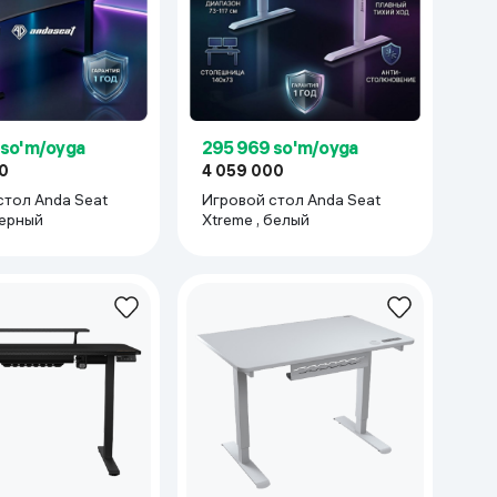
 so'm/oyga
295 969 so'm/oyga
0
4 059 000
стол Anda Seat
Игровой стол Anda Seat
черный
Xtreme , белый