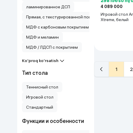
298 156 so'm/
4 089 000
ламинированное ДСП
Игровой стол A
Прямая, с текстурированной поверхностью и RGB-по
Xtreme, белый
МДФ с карбоновым покрытием
МДФ и меламин
МДФ / ЛДСП с покрытием
Ko'proq ko'rsatish
1
2
Тип стола
Теннисный стол
Игровой стол
Cтандартный
Функции и особенности