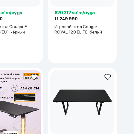
 so'm/oyga
820 312 so'm/oyga
90
11 249 990
стол Cougar E-
Игровой стол Cougar
(EU), чёрный
ROYAL 120 ELITE, белый