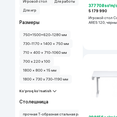
Игровой стол
Для работы
377 708 so'm/
Для игр
5 179 990
Игровой стол C
Размеры
ARES 120, чёрны
750×1500×620–1280 мм
730–1170 × 1400 × 750 мм
710 × 400 × 710–1060 мм
700 x 220 x 100
1800 × 800 × 15 мм
1800 × 730 x 730–1190 мм
Ko'proq ko'rsatish
Столешница
прочная Т-образная стальная рама с двойными опо