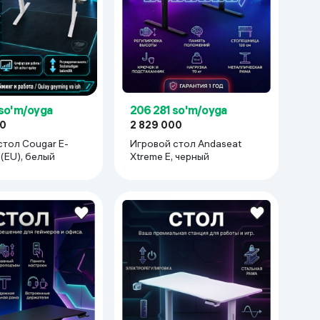
Kameralar
 so'm/oyga
206 281 so'm/oyga
90
2 829 000
стол Cougar E-
Игровой стол Andaseat
(EU), белый
Xtreme E, черный