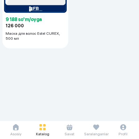
9 188 so'm/oyga
126 000
Маска для волос Estel СUREX,
500 мл
Asosiy
Katalog
Savat
Saralanganlar
Profil