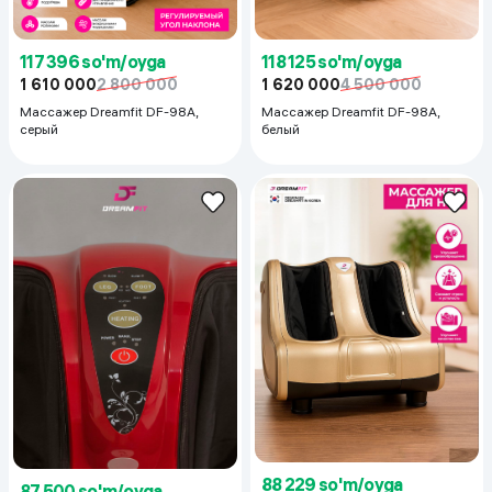
117 396 so'm/oyga
118 125 so'm/oyga
1 610 000
2 800 000
1 620 000
4 500 000
Массажер Dreamfit DF-98A,
Массажер Dreamfit DF-98A,
серый
белый
88 229 so'm/oyga
87 500 so'm/oyga