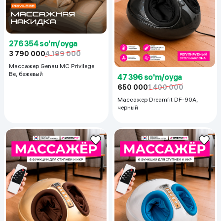
276 354 so'm/oyga
3 790 000
4 199 000
Массажер Genau MC Privilege
Be, бежевый
47 396 so'm/oyga
650 000
1 400 000
Массажер Dreamfit DF-90A,
черный