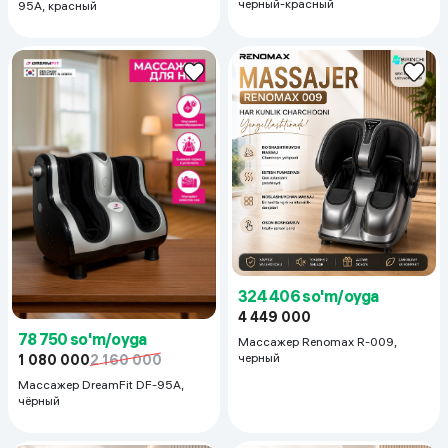
черный-красный
95A, красный
324 406 so'm/oyga
4 449 000
78 750 so'm/oyga
Массажер Renomax R-009,
черный
1 080 000
2 160 000
Массажер DreamFit DF-95A,
чёрный