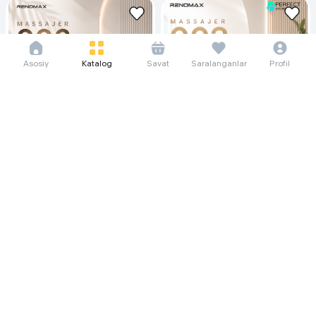
Asosiy
Katalog
Savat
Saralanganlar
Profil
159 615 so'm/oyga
145 615 so'm/oyga
2 189 000
1 997 000
Массажер Renomax 006, чёрный
Массажер Renomax R-003,
чёрный