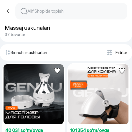
Massaj uskunalari
37 tovarlar
Birinchi mashhurlari
Filtrlar
40 031 so'm/oyga
101 354 so'm/oyga