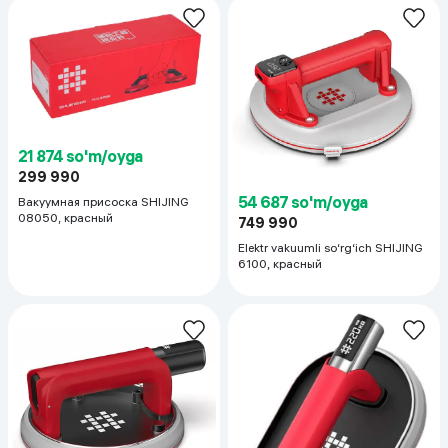
21 874 so'm/oyga
299 990
54 687 so'm/oyga
Вакуумная присоска SHIJING
08050, красный
749 990
Elektr vakuumli so‘rg‘ich SHIJING
6100, красный