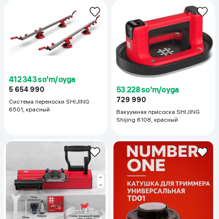
412 343 so'm/oyga
53 228 so'm/oyga
5 654 990
729 990
Система переноски SHIJING
6501, красный
Вакуумная присоска SHIJING
Shijing 6108, красный