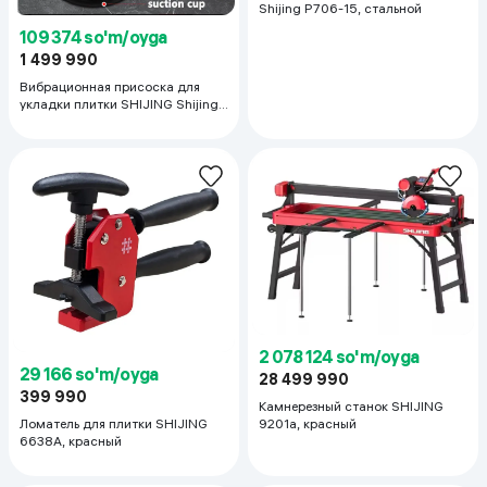
Shijing P706-15, стальной
109 374 so'm/oyga
1 499 990
Вибрационная присоска для
укладки плитки SHIJING Shijing
9392, красный
2 078 124 so'm/oyga
29 166 so'm/oyga
28 499 990
399 990
Камнерезный станок SHIJING
Ломатель для плитки SHIJING
9201a, красный
6638A, красный