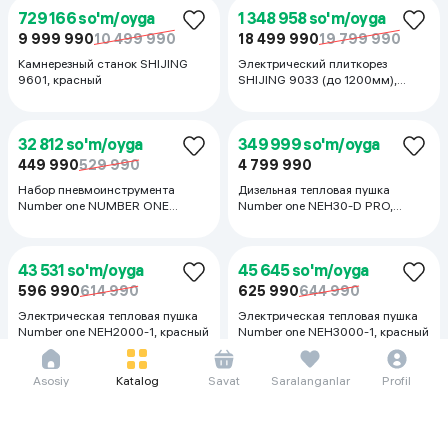
729 166 so'm/oyga
1 348 958 so'm/oyga
9 999 990
10 499 990
18 499 990
19 799 990
Камнерезный станок SHIJING
Электрический плиткорез
9601, красный
SHIJING 9033 (до 1200мм),
красный
Asosiy
Katalog
Savat
Saralanganlar
Profil