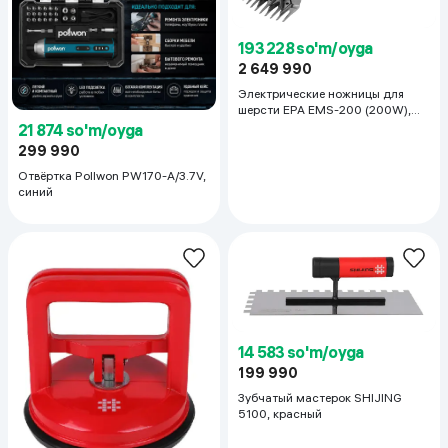
193 228 so'm/oyga
2 649 990
Электрические ножницы для
шерсти EPA EMS-200 (200W),
красный
21 874 so'm/oyga
299 990
Отвёртка Pollwon PW170-A/3.7V,
синий
14 583 so'm/oyga
199 990
Зубчатый мастерок SHIJING
5100, красный