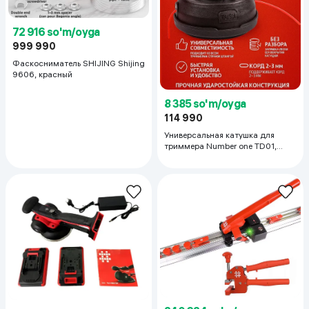
72 916 so'm/oyga
999 990
Фаскосниматель SHIJING Shijing
9606, красный
8 385 so'm/oyga
114 990
Универсальная катушка для
триммера Number one TD01,
чёрный