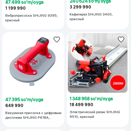
240 624 so'm/oyga
87 499 so'm/oyga
3 299 990
1 199 990
Кафелерез SHIJING 3400,
Виброприсоска SHIJING 9395,
красный
красный
1 348 958 so'm/oyga
47 395 so'm/oyga
18 499 990
649 990
Электрический резак SHIJING
Вакуумная присоска с цифровым
9510, красный
дисплеем SHIJING P618A,
красный