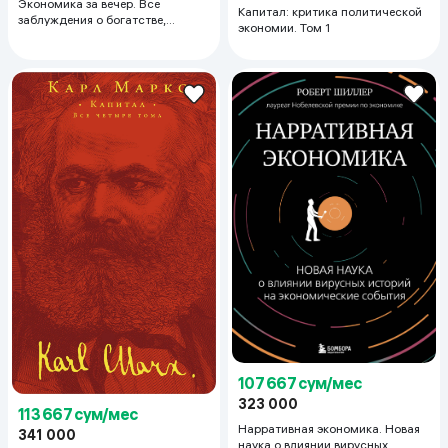
Экономика за вечер. Все
Капитал: критика политической
заблуждения о богатстве,
экономии. Том 1
инфляции и твоей зарплате
107 667 сум/мес
323 000
113 667 сум/мес
Нарративная экономика. Новая
341 000
наука о влиянии вирусных