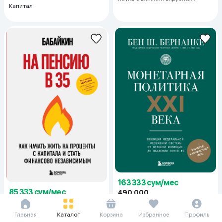
Капитал
историй на экономические
события
163 333 сум/мес
85 333 сум/мес
490 000
256 000
Монетарная политика XXI века.
Эволюция Федеральной
На пенсию в 35. Как начать жить
Главная
Каталог
Корзина
Избранное
Профиль
резервной системы от Великой