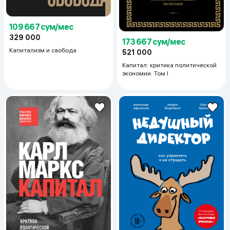
109 667 сум/мес
329 000
173 667 сум/мес
Капитализм и свобода
521 000
Капитал: критика политической
экономии. Том I