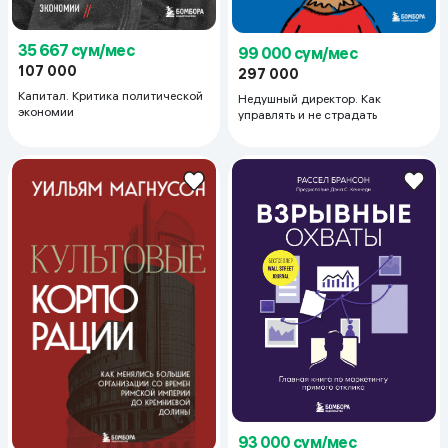
35 667 сум/мес
99 000 сум/мес
107 000
297 000
Капитал. Критика политической
Недушный директор. Как
экономии
управлять и не страдать
93 000 сум/мес