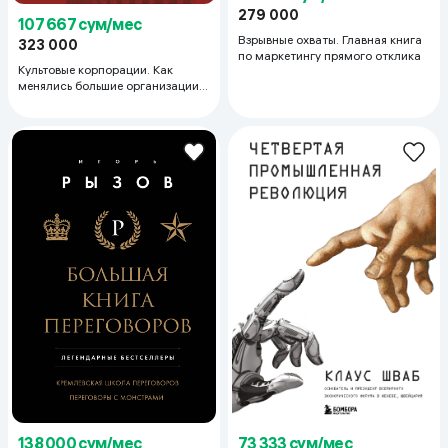
279 000
107 667 сум/мес
Взрывные охваты. Главная книга
323 000
по маркетингу прямого отклика
Культовые корпорации. Как
менялись большие организации
со времен Римской империи до
Кремниевой долины
138 000 сум/мес
73 333 сум/мес