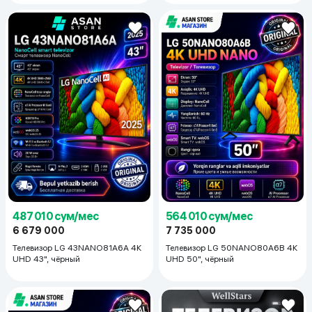
487 010 сум/мес
564 010 сум/мес
6 679 000
7 735 000
Телевизор LG 43NANO81A6A 4K
Телевизор LG 50NANO80A6B 4K
UHD 43", чёрный
UHD 50", чёрный