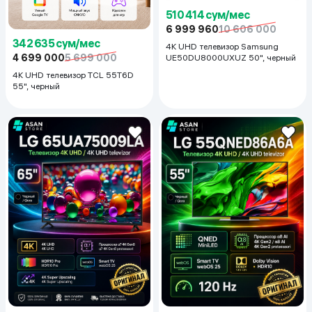
510 414 сум/мес
6 999 960
10 606 000
342 635 сум/мес
4K UHD телевизор Samsung
4 699 000
5 699 000
UE50DU8000UXUZ 50", черный
4K UHD телевизор TCL 55T6D
55", черный