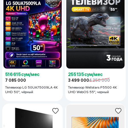
516 615 сум/мес
255 135 сум/мес
7 085 000
3 499 000
4 250 000
Телевизор LG 50UA75009LA 4K
Телевизор Wellstars P5500 4K
UHD 50", чёрный
UHD WebOS 55", черный