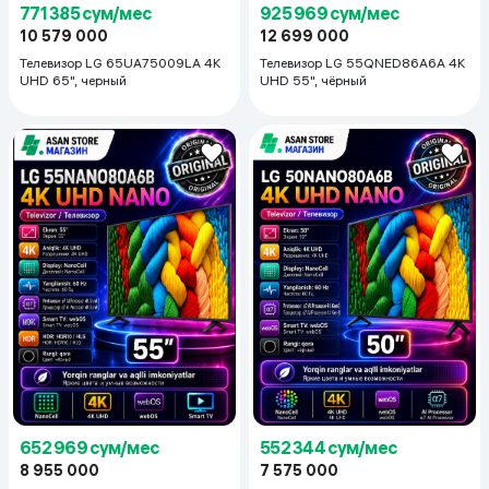
771 385 сум/мес
925 969 сум/мес
10 579 000
12 699 000
Телевизор LG 65UA75009LA 4K
Телевизор LG 55QNED86A6A 4K
UHD 65", черный
UHD 55", чёрный
652 969 сум/мес
552 344 сум/мес
8 955 000
7 575 000