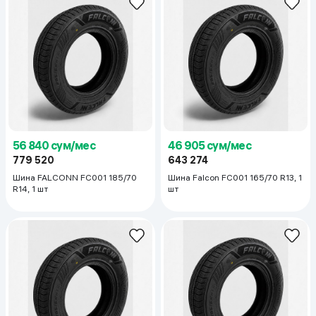
56 840 сум/мес
46 905 сум/мес
779 520
643 274
Шина FALCONN FC001 185/70
Шина Falcon FC001 165/70 R13, 1
R14, 1 шт
шт