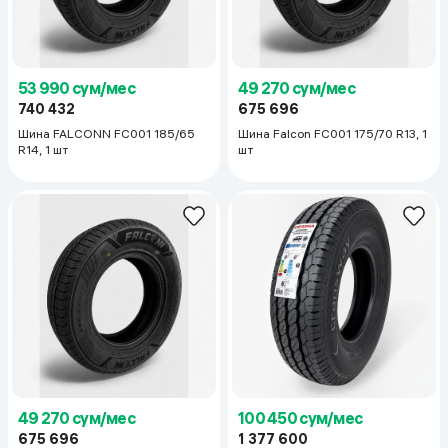
53 990 сум/мес
49 270 сум/мес
740 432
675 696
Шина FALCONN FC001 185/65
Шина Falcon FC001 175/70 R13, 1
R14, 1 шт
шт
49 270 сум/мес
100 450 сум/мес
675 696
1 377 600