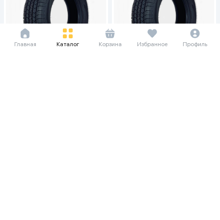
Главная
Каталог
Корзина
Избранное
Профиль
56 105 сум/мес
75 787 сум/мес
769 440
1 039 360
Шина VINERA V07 All Season
Шина VINERA V07 All Season
205/65 R15, 1 шт
225/60 R17, 1 шт