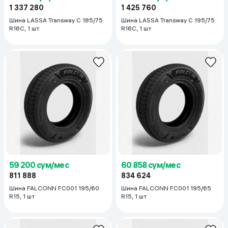
1 337 280
1 425 760
Шина LASSA Transway C 185/75
Шина LASSA Transway C 195/75
R16C, 1 шт
R16С, 1 шт
59 200 сум/мес
60 858 сум/мес
811 888
834 624
Шина FALCONN FC001 195/60
Шина FALCONN FC001 195/65
R15, 1 шт
R15, 1 шт