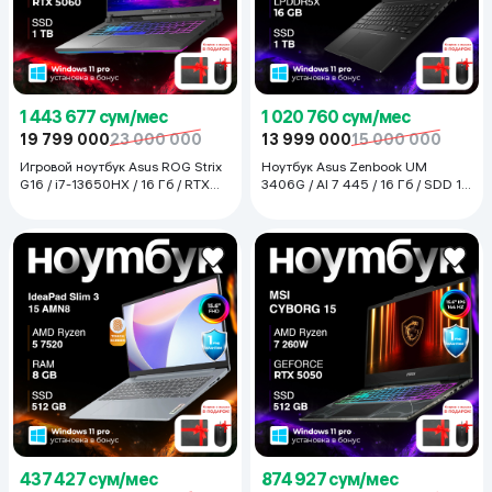
1 443 677 сум/мес
1 020 760 сум/мес
19 799 000
23 000 000
13 999 000
15 000 000
Игровой ноутбук Asus ROG Strix
Ноутбук Asus Zenbook UM
G16 / i7-13650HX / 16 Гб / RTX
3406G / AI 7 445 / 16 Гб / SDD 1
5060 / SDD 1 ТБ / 16", Eclipse
ТБ / 14", Jade Black
Gray
437 427 сум/мес
874 927 сум/мес