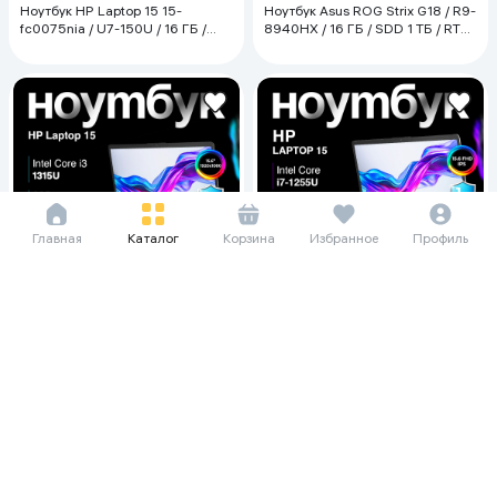
Ноутбук HP Laptop 15 15-
Ноутбук Asus ROG Strix G18 / R9-
fc0075nia / U7-150U / 16 ГБ /
8940HX / 16 ГБ / SDD 1 ТБ / RTX
SDD 512 ГБ / 15.6", Серебристый
5050 / 18", Eclipse Gray
Главная
Каталог
Корзина
Избранное
Профиль
437 427 сум/мес
670 760 сум/мес
5 999 000
7 400 000
9 199 000
10 000 000
Ноутбук HP Laptop 15 15-fd0 / i3-
Ноутбук HP Laptop 15 / i7-1255U
1315U / 8 ГБ / SDD 256 ГБ / 15.6",
/ 16 ГБ / SDD 512 ГБ /15.6",
Silver
Серебристый