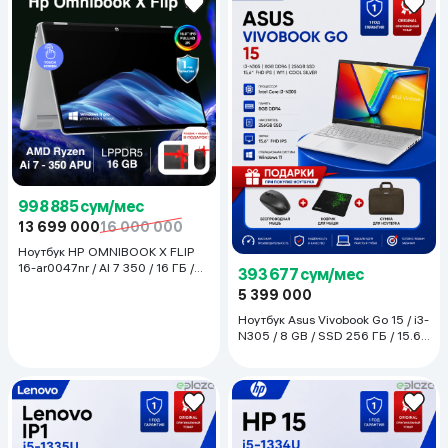
998 885 сум/мес
13 699 000
16 000 000
Ноутбук HP OMNIBOOK X FLIP
16-ar0047nr / AI 7 350 / 16 ГБ /
393 677 сум/мес
SDD 512 ГБ / 16", Meteor Silver
5 399 000
Ноутбук Asus Vivobook Go 15 / i3-
N305 / 8 GB / SSD 256 ГБ / 15.6",
Silver