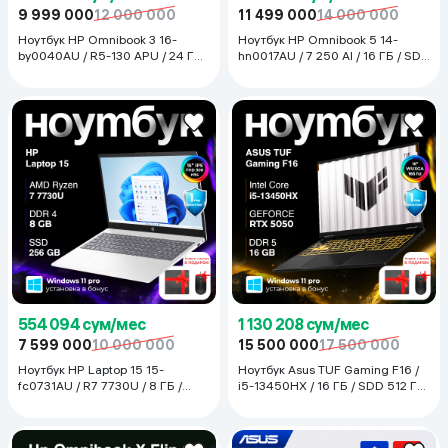
9 999 000
12 000 000
11 499 000
14 000 000
Ноутбук HP Omnibook 3 16-
Ноутбук HP Omnibook 5 14-
by0040AU / R5-130 APU / 24 ГБ /
hn0017AU / 7 250 AI / 16 ГБ / SDD
SDD 512 ГБ / 16", Glacier Silver
512 ГБ / 14", Glacier Silver
554 094 сум/мес
1 130 208 сум/мес
7 599 000
10 000 000
15 500 000
17 500 000
Ноутбук HP Laptop 15 15-
Ноутбук Asus TUF Gaming F16 /
fc0731AU / R7 7730U / 8 ГБ /
i5-13450HX / 16 ГБ / SDD 512 ГБ
SDD 256 ГБ / 15.6", Natural Silver
/ RTX 5050 / 16", Jaeger Gray