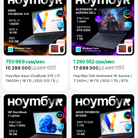
750 969 сум/мес
1 290 552 сум/мес
10 299 000
13 000 000
17 699 000
23 000 000
Ноутбук Asus VivoBook X15 / i7-
Ноутбук Dell Alienware 16 Aurora /
13620H / 16 ГБ / SDD 512 ГБ /
7 240H / 16 ГБ / SDD 1 ТБ / RTX
15.6", Quite Blue
5050 / 16", DA BLUE