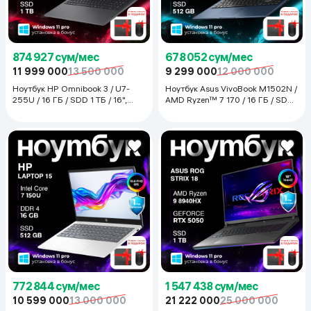
874 927 сум/мес
678 052 сум/мес
11 999 000
13 500 000
9 299 000
12 000 000
Ноутбук HP Omnibook 3 / U7-
Ноутбук Asus VivoBook M1502N /
255U / 16 ГБ / SDD 1 ТБ / 16",
AMD Ryzen™ 7 170 / 16 ГБ / SDD
Тёмно-серый
512 ГБ / 15.6", Quite Blue
772 844 сум/мес
1 547 438 сум/мес
10 599 000
13 000 000
21 222 000
25 000 000