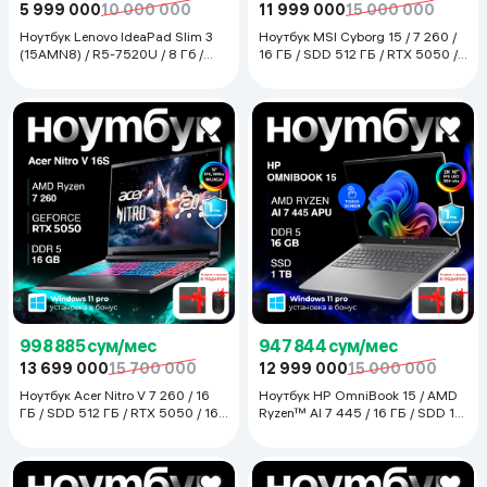
5 999 000
10 000 000
11 999 000
15 000 000
Ноутбук Lenovo IdeaPad Slim 3
Ноутбук MSI Cyborg 15 / 7 260 /
(15AMN8) / R5-7520U / 8 Гб /
16 ГБ / SDD 512 ГБ / RTX 5050 /
SDD 512 ГБ / 15.6", Luna Grey
15.6", Translucent Black
998 885 сум/мес
947 844 сум/мес
13 699 000
15 700 000
12 999 000
15 000 000
Ноутбук Acer Nitro V 7 260 / 16
Ноутбук HP OmniBook 15 / AMD
ГБ / SDD 512 ГБ / RTX 5050 / 16",
Ryzen™ AI 7 445 / 16 ГБ / SDD 1
Чёрный
ТБ / 16", Серый