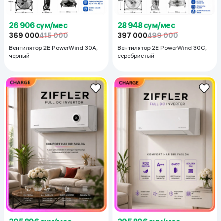
26 906 сум/мес
28 948 сум/мес
369 000
415 000
397 000
499 000
Вентилятор 2E PowerWind 30A,
Вентилятор 2E PowerWind 30C,
чёрный
серебристый