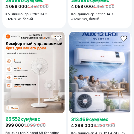
295 896 сум/мес
295 896 сум/мес
4 058 000
4 458 000
4 058 000
4 458 000
Кондиционер Ziffler BAC-
Кондиционер Ziffler BAC-
J12RB1W, белый
J12RB3W, белый
65 552 сум/мес
313 469 сум/мес
899 000
1 099 000
4 299 000
6 233 000
Вентилятор Xiaomi Mi Standing
Кондиционер AUX 12 LAR/DI inv