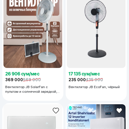
26 906 сум/мес
17 135 сум/мес
369 000
569 000
235 000
435 000
Вентилятор JB SolarFan с
Вентилятор JB EcoFan, чёрный
пультом и солнечной зарядкой,
белый