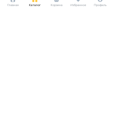
Главная
Каталог
Корзина
Избранное
Профиль
283 573 сум/мес
3 889 000
6 120 000
295 167 сум/мес
Кондиционер Premier Sereno Full
4 048 000
4 454 010
DC Inverter, белый
Кондиционер Ziffler BAC-
Z12L1MWS, белый