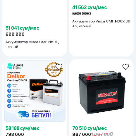
41 562 сум/мес
569 990
Аккумулятор Visca CMF N36R 36
Ah, черный
51 041 сум/мес
699 990
Аккумулятор Visca CMF N50L,
черный
58 188 сум/мес
70 510 сум/мес
798 000
967 000
1 067 000