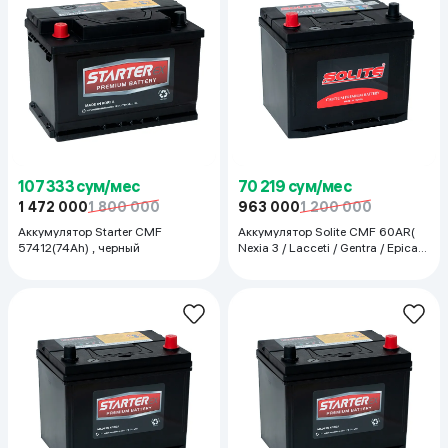
107 333 сум/мес
70 219 сум/мес
1 472 000
1 800 000
963 000
1 200 000
Аккумулятор Starter CMF
Аккумулятор Solite CMF 60AR(
57412(74Ah) , черный
Nexia 3 / Lacceti / Gentra / Epica),
черный