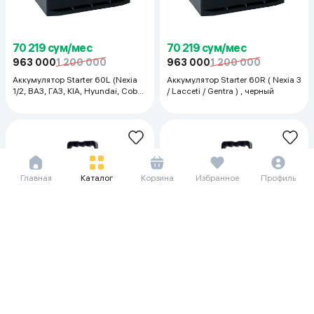
70 219 сум/мес
70 219 сум/мес
963 000
1 200 000
963 000
1 200 000
Аккумулятор Starter 60L (Nexia
Аккумулятор Starter 60R ( Nexia 3
1/2, ВАЗ, ГАЗ, KIA, Hyundai, Cobalt
/ Lacceti / Gentra ) , черный
Spark), черный
Главная
Каталог
Корзина
Избранное
Профиль
67 594 сум/мес
67 594 сум/мес
927 000
1 000 000
927 000
1 000 000
Аккумулятор N7000 60R ( Nexia
Аккумулятор N7000 60L (