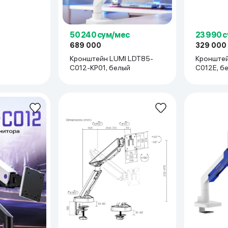
50 240 сум/мес
23 990 
689 000
329 000
Кронштейн LUMI LDT85-
Кронштей
C012-KP01, белый
C012E, б