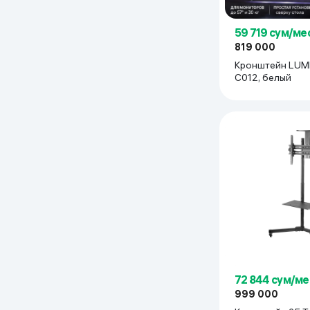
59 719 сум/ме
819 000
Кронштейн LUMI LDT95
C012, белый
72 844 сум/ме
999 000