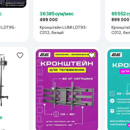
с
36 385 сум/мес
65 552 
499 000
899 000
-
Кронштейн LUMI LDT93-
Кронштей
C012, белый
C012, бе
с