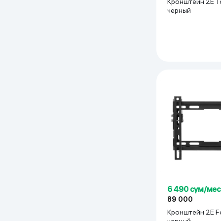
Кронштейн 2E To
черный
6 490 сум/мес
89 000
Кронштейн 2E Fo