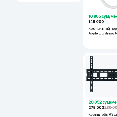
Дом и сад
10 865 сум/ме
Канцелярия
149 000
Компактный пе
Apple Lightning t
Бытовая химия
Headphone Jack 
белый
Книги
Одежда и Обувь
20 052 сум/ме
275 000
280 0
Кронштейн RSta