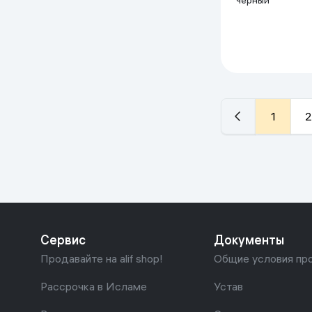
черный
1
2
Сервис
Документы
Продавайте на alif shop!
Общие условия пр
Рассрочка в Исламе
Устав