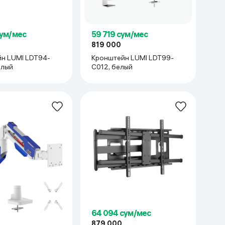
сум/мес
59 719 сум/мес
819 000
н LUMI LDT94-
Кронштейн LUMI LDT99-
елый
C012, белый
64 094 сум/мес
879 000