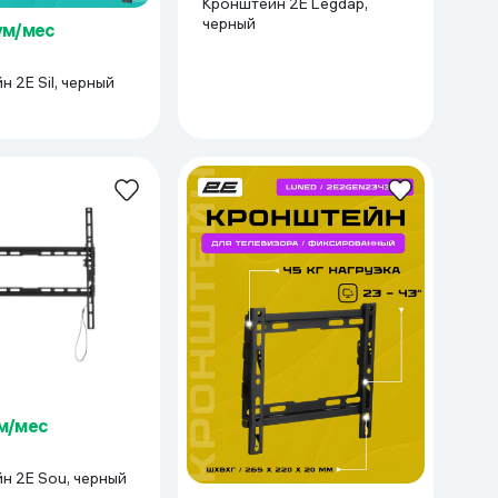
Кронштейн 2E Legdap,
черный
сум/мес
 2E Sil, черный
ум/мес
н 2E Sou, черный