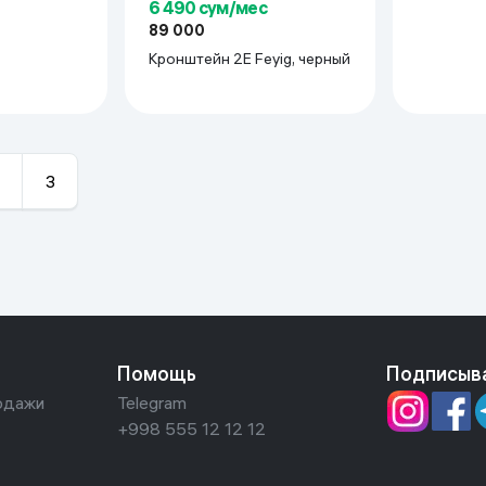
6 490 сум/мес
89 000
Кронштейн 2E Feyig, черный
3
Помощь
Подписыв
одажи
Telegram
+998 555 12 12 12