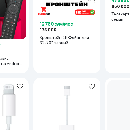
47 396 
650 000
ьной реальности
Телекарт
серый
12 760 сум/мес
175 000
Кронштейн 2E Фейиг для
32-70", черный
с
авка
на Android
6 ГБ,