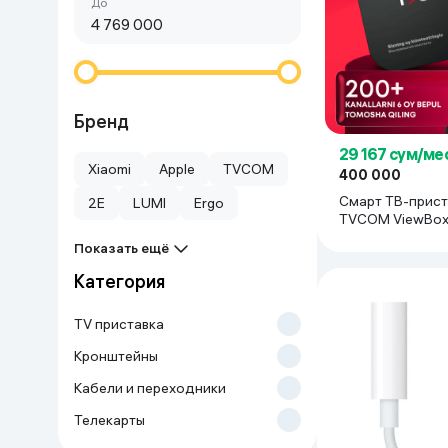
Сначала дешёвые
До
Красота и уход
Очки виртуал
Умные очки
Умный дом
Техника для игр
Бренд
29 167 сум/ме
Спортивные товары
Xiaomi
Apple
TVCOM
400 000
Смарт ТВ-прист
2E
LUMI
Ergo
Автотовары
TVCOM ViewBox 
TV с голосовым
Показать ещё
управлением 2/1
Детские товары
черный
Категория
Строительство и ремонт
TV приставка
Кронштейны
Ювелирные изделия
Кабели и переходники
Телекарты
Товары для дома