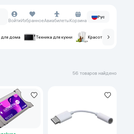
Рус
Войти
Избранное
Авиабилеты
Корзина
 для дома
Техника для кухни
Красота и уход
ов
Часы и аксессуары
Смарт-часы
56 товаров найдено
Наручные часы
Умные кольца
Фитнес-браслеты
Ремешки для часов
Фотоаппараты и видеокамеры
Фотоаппараты
Экшен-камеры