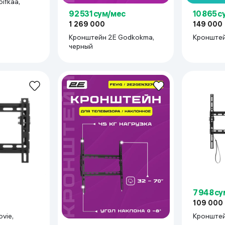
ifkaa,
92 531 сум/мес
10 865 
1 269 000
149 000
Кронштейн 2E Godkokma,
Кронштейн
черный
7 948 с
109 000
vie,
Кронштей