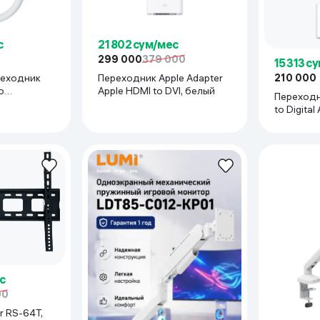
с
21 802 сум/мес
299 000
379 000
15 313 с
реходник
Переходник Apple Adapter
210 000
o
Apple HDMI to DVI, белый
Переходни
Adapter,
to Digital
с
00
r RS-64T,