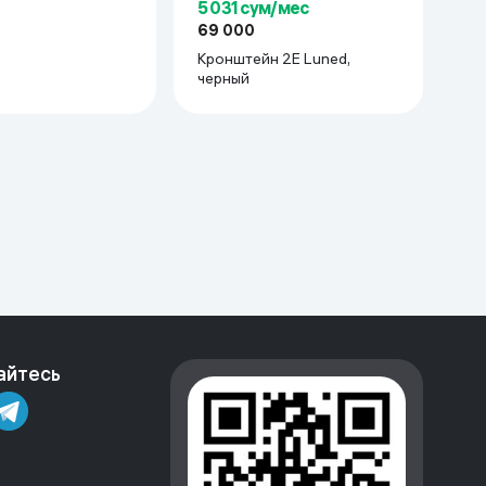
5 031 сум/мес
69 000
Кронштейн 2E Luned,
черный
айтесь