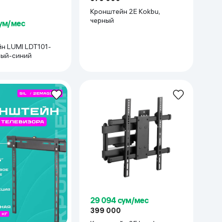
Кронштейн 2E Kokbu,
черный
сум/мес
н LUMI LDT101-
лый-синий
29 094 сум/мес
399 000