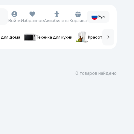
Рус
Войти
Избранное
Авиабилеты
Корзина
 для дома
Техника для кухни
Красота и уход
ов
Часы и аксессуары
Смарт-часы
0 товаров найдено
Наручные часы
Умные кольца
Фитнес-браслеты
Ремешки для часов
Фотоаппараты и видеокамеры
Фотоаппараты
Экшен-камеры