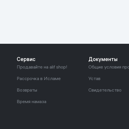
Красота и уход
Очки виртуал
Умные очки
Умный дом
Техника для игр
Спортивные товары
Сервис
Документы
Автотовары
Продавайте на alif shop!
Общие условия пр
Детские товары
Рассрочка в Исламе
Устав
Возвраты
Свидетельство
Строительство и ремонт
Время намаза
Ювелирные изделия
Товары для дома