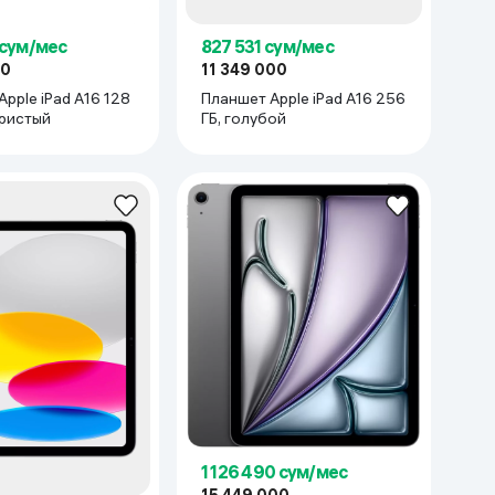
 сум/мес
827 531 сум/мес
00
11 349 000
e iPad A16 128
Планшет Apple iPad A16 256
ебристый
ГБ, голубой
1 126 490 сум/мес