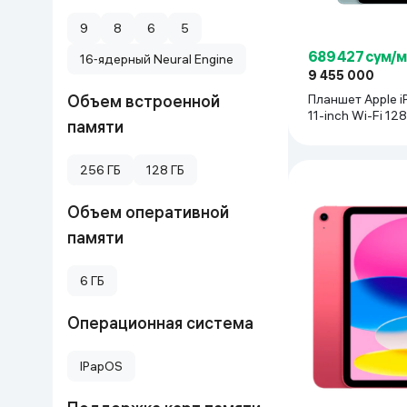
Дом и сад
9
8
6
5
689 427 сум/
16‑ядерный Neural Engine
Канцелярия
9 455 000
Планшет Apple i
Объем встроенной
11-inch Wi-F
Бытовая химия
памяти
Книги
256 ГБ
128 ГБ
Объем оперативной
Одежда и Обувь
памяти
6 ГБ
Операционная система
IPapOS