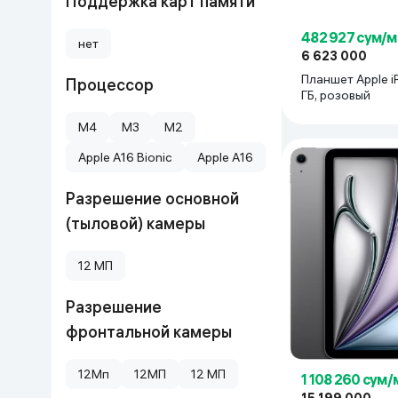
Поддержка карт памяти
482 927 сум/м
нет
6 623 000
Планшет Apple i
Процессор
ГБ, розовый
M4
M3
M2
Apple A16 Bionic
Apple A16
Разрешение основной
(тыловой) камеры
12 МП
Разрешение
фронтальной камеры
12Мп
12МП
12 МП
1 108 260 сум/