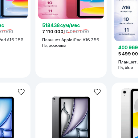
ьной реальности
ес
518 438 сум/мес
00 000
7 110 000
10 000 000
Pad A16 256
Планшет Apple iPad A16 256
ГБ, розовый
400 969
5 499 0
Планшет A
ГБ, blue