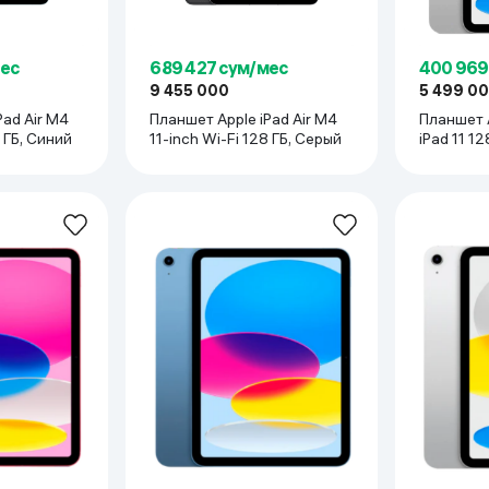
мес
689 427 сум/мес
400 969
9 455 000
5 499 0
Pad Air M4
Планшет Apple iPad Air M4
Планшет A
i 128 ГБ, Синий
11-inch Wi-Fi 128 ГБ, Серый
iPad 11 1