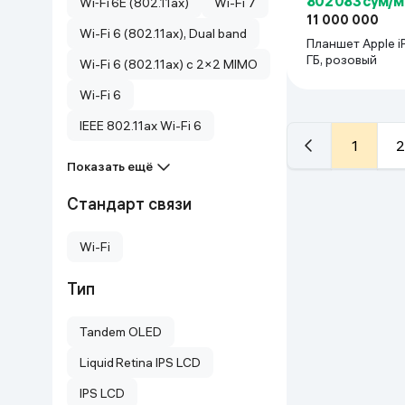
802 083 сум/м
Wi‑Fi 6E (802.11ax)
Wi-Fi 7
11 000 000
Wi-Fi 6 (802.11ax), Dual band
Планшет Apple i
ГБ, розовый
Wi-Fi 6 (802.11ax) с 2×2 MIMO
Wi-Fi 6
IEEE 802.11ax Wi-Fi 6
1
2
Показать ещё
Стандарт связи
Wi-Fi
Тип
Tandem OLED
Liquid Retina IPS LCD
IPS LCD