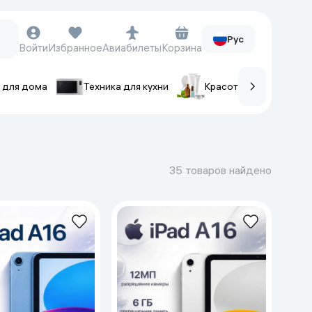
Рус
Войти
Избранное
Авиабилеты
Корзина
 для дома
Техника для кухни
Красота и уход
ов
Часы и аксессуары
Смарт-часы
35 товаров найдено
Наручные часы
Умные кольца
Фитнес-браслеты
Ремешки для часов
Фотоаппараты и видеокамеры
Фотоаппараты
Экшен-камеры