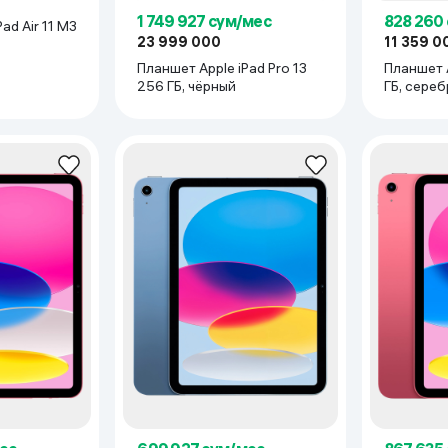
1 749 927 сум/мес
828 260
ad Air 11 M3
23 999 000
11 359 0
Планшет Apple iPad Pro 13
Планшет Apple iPad A16 256
256 ГБ, чёрный
ГБ, сере