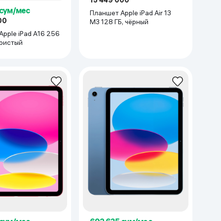
15 449 000
 сум/мес
Планшет Apple iPad Air 13
00
M3 128 ГБ, чёрный
бристый