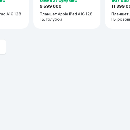
ес
699 927 сум/мес
867 635
9 599 000
11 899 0
Pad A16 128
Планшет Apple iPad A16 128
Планшет Apple iPad A16 256
ГБ, голубой
ГБ, розов