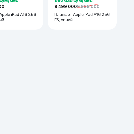
 сум/мес
692 635 сум/мес
00
9 499 000
9 999 000
Планшет Apple iPad A16 256
ый
ГБ, синий