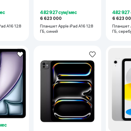
ес
482 927 сум/мес
482 927
6 623 000
6 623 0
Pad A16 128
Планшет Apple iPad A16 128
Планшет Appl
ГБ, синий
ГБ, сер
мес