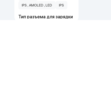
IPS , AMOLED , LED
IPS
Тип разъема для зарядки
USB-C
USB Type-C
Тип сенсорного экрана
Сервис
Документы
олеофобное покрытие
Продавайте на alif shop!
Общие условия пр
емкостный , мультимач
Рассрочка в Исламе
Устав
Multi‑Touch
Возвраты
Свидетельство
Тип экрана
Время намаза
Liquid Retina display