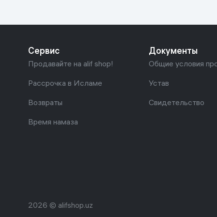
Сервис
Документы
Продавайте на alif shop!
Общие условия пр
Рассрочка в Исламе
Устав
Возвраты
Свидетельство
Время намаза
2026 © alifshop.uz