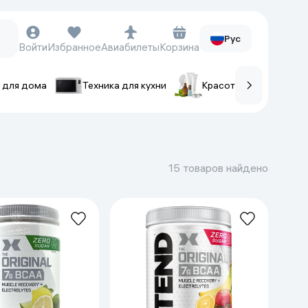
Рус
Войти
Избранное
Авиабилеты
Корзина
 для дома
Техника для кухни
Красота и уход
ов
Часы и аксессуары
Смарт-часы
15 товаров найдено
Наручные часы
Умные кольца
Фитнес-браслеты
Ремешки для часов
Фотоаппараты и видеокамеры
Фотоаппараты
Экшен-камеры