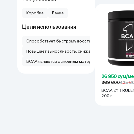
Коробка
Банка
Цели использования
Способствует быстрому восстановлению мышц после 
Повышает выносливость, снижает утомляемость и ул
BCAA являются основным материалом для роста и р
26 950 сум/ме
369 600
425 6
BCAA 2:1:1 RULE1
200 г