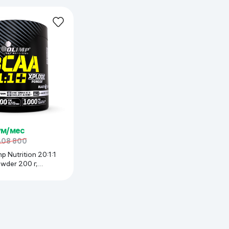
ьшает усталость и ускоряет регенерацию после тренировок Легк
ум/мес
408 800
utrition 20:1:1
wder 200 г,
т