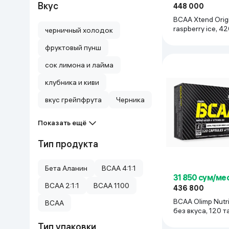
Вкус
448 000
Дом и сад
BCAA Xtend Origi
raspberry ice, 42
черничный холодок
Канцелярия
фруктовый пунш
сок лимона и лайма
Бытовая химия
клубника и киви
Книги
вкус грейпфрута
Черника
Одежда и Обувь
Показать ещё
Тип продукта
Бета Аланин
BCAA 4:1:1
31 850 сум/ме
BCAA 2:1:1
BCAA 1100
436 800
BCAA Olimp Nutri
BCAA
без вкуса, 120 
Тип упаковки