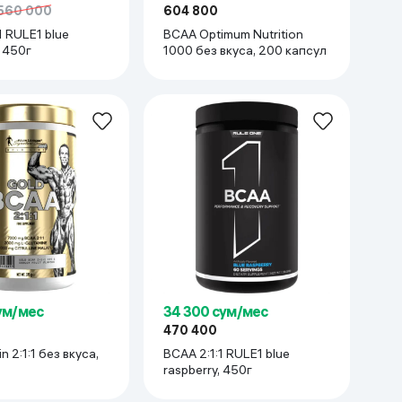
560 000
604 800
1 RULE1 blue
BCAA Optimum Nutrition
, 450г
1000 без вкуса, 200 капсул
сум/мес
34 300 сум/мес
470 400
 2:1:1 без вкуса,
BCAA 2:1:1 RULE1 blue
raspberry, 450г