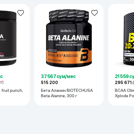
нагрузок Поддерживает рост и сохранение мышечной массы Умен
учшает работоспособность во время тренировок.
азвития мышц
с
37 567 сум/мес
21 559 с
00
515 200
295 671
 fruit punch,
Бета Аланин BIOTECHUSA
BCAA Olimp N
Beta Alanine, 300 г
Xplode Po
грейпфру