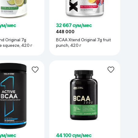
сум/мес
32 667 сум/мес
448 000
d Original 7g
BCAA Xtend Original 7g fruit
e squeeze, 420 г
punch, 420 г
сум/мес
44 100 сум/мес