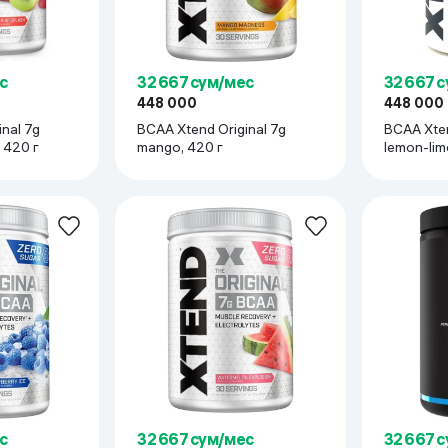
ьной реальности
с
32 667 сум/мес
32 667 
448 000
448 000
nal 7g
BCAA Xtend Original 7g
BCAA Xten
, 420 г
mango, 420 г
lemon-lim
с
32 667 сум/мес
32 667 