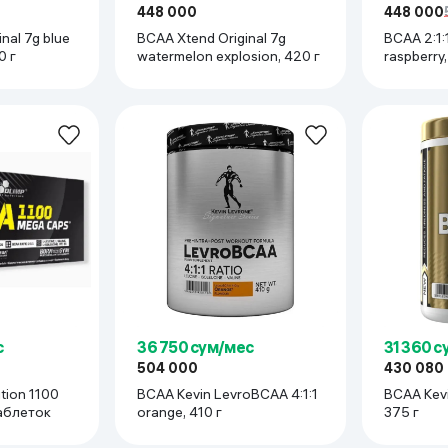
448 000
448 000
nal 7g blue
BCAA Xtend Original 7g
BCAA 2:1:
0 г
watermelon explosion, 420 г
raspberry
с
36 750 сум/мес
31 360 
504 000
430 080
tion 1100
BCAA Kevin LevroBCAA 4:1:1
BCAA Kevin
таблеток
orange, 410 г
375 г