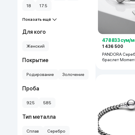
18
17.5
Дом и сад
Показать ещё
Канцелярия
Для кого
Бытовая химия
478 833 сум/м
Женский
1 436 500
PANDORA Сере
Книги
Покрытие
браслет Moment
цирконием
Одежда и Обувь
Родирование
Золочение
Проба
925
585
Тип металла
Сплав
Серебро