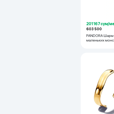
201 167 сум/м
603 500
PANDORA Шарм
маленьких монс