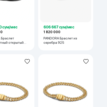
0 сум/мес
606 667 сум/мес
00
1 820 000
 Браслет
PANDORA Браслет из
тный открытый
серебра 925