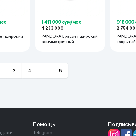
мес
1 411 000 сум/мес
918 000
4 233 000
2 754 00
ет широкий
PANDORA Браслет широкий
PANDORA
асимметричный
закрытый
3
4
...
5
Помощь
Подписыв
одажи
Telegram