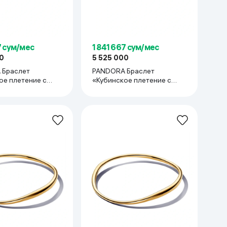
7 сум/мес
1 841 667 сум/мес
0
5 525 000
 Браслет
PANDORA Браслет
ое плетение с
«Кубинское плетение с
ADORA
паве» PADORA