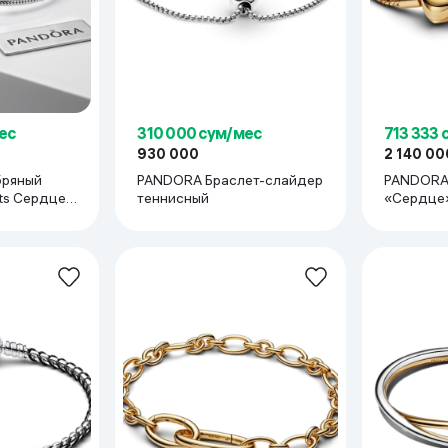
ес
310 000 сум/мес
713 333 
930 000
2 140 00
бряный
PANDORA Браслет-слайдер
PANDORA
s Сердце с
теннисный
«Сердце»