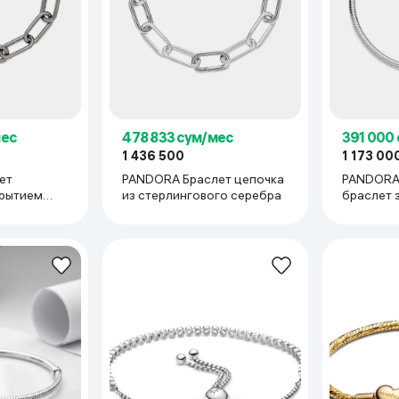
ьной реальности
мес
478 833 сум/мес
391 000
1 436 500
1 173 00
ет
PANDORA Браслет цепочка
PANDORA
крытием
из стерлингового серебра
браслет з
образной
форме с