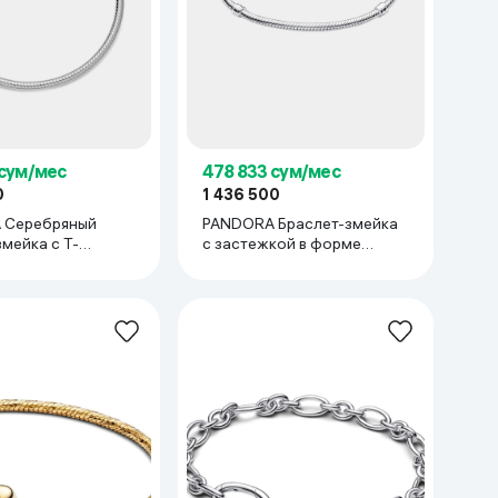
 сум/мес
478 833 сум/мес
0
1 436 500
 Серебряный
PANDORA Браслет-змейка
мейка с Т-
с застежкой в форме
 застежкой в
сердца
ердца