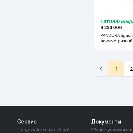
1 411 000 сум/
4 233 000
PANDORA Брасл
асимметричный
1
2
Сервис
Документы
Продавайте на alif shop!
Общие условия пр