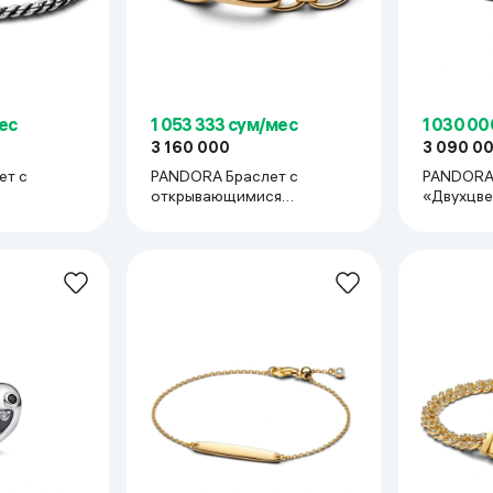
ес
1 053 333 сум/мес
1 030 00
3 160 000
3 090 0
ет с
PANDORA Браслет с
PANDORA
открывающимися
«Двухцве
овальными звеньями
бэнгл»