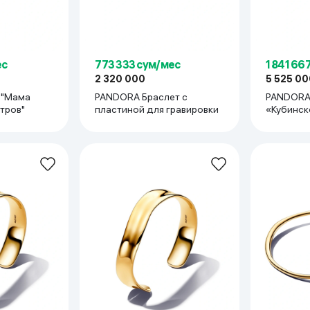
ес
773 333 сум/мес
1 841 66
2 320 000
5 525 00
 "Мама
PANDORA Браслет с
PANDORA
тров"
пластиной для гравировки
«Кубинск
паве» P