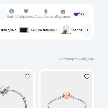
Рус
Войти
Избранное
Авиабилеты
Корзина
 для дома
Техника для кухни
Красота и уход
ов
Часы и аксессуары
Смарт-часы
86 товаров найдено
Наручные часы
Умные кольца
Фитнес-браслеты
Ремешки для часов
Фотоаппараты и видеокамеры
Фотоаппараты
Экшен-камеры