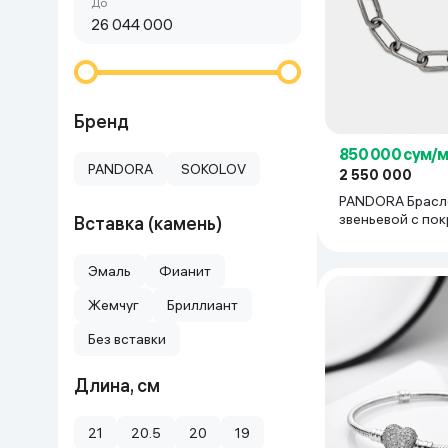
Сначала дешёвые
До
Красота и уход
Очки виртуал
Умные очки
Умный дом
Техника для игр
Бренд
850 000 сум/
Спортивные товары
PANDORA
SOKOLOV
2 550 000
PANDORA Брасл
Автотовары
звеньевой с по
Вставка (камень)
рутением
Детские товары
Эмаль
Фианит
Жемчуг
Бриллиант
Строительство и ремонт
Без вставки
Ювелирные изделия
Длина, см
Товары для дома
21
20.5
20
19