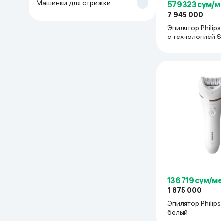
Машинки для стрижки
579 323 сум/м
Дом и сад
7 945 000
Эпилятор Philips BRI955 IP
с технологией S
Канцелярия
белый
Бытовая химия
Книги
Одежда и Обувь
136 719 сум/м
1 875 000
Эпилятор Philips
белый