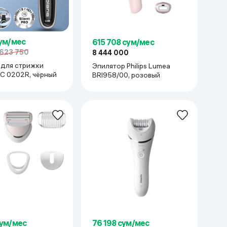
сум/мес
615 708 сум/мес
623 750
8 444 000
для стрижки
Эпилятор Philips Lumea
HC 0202R, чёрный
BRI958/00, розовый
сум/мес
76 198 сум/мес