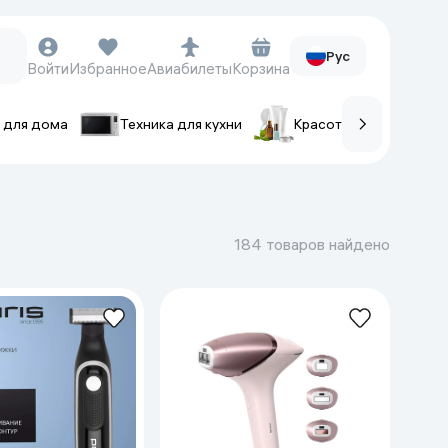
Рус
Войти
Избранное
Авиабилеты
Корзина
 для дома
Техника для кухни
Красота и уход
ов
Часы и аксессуары
Смарт-часы
184 товаров найдено
Наручные часы
Умные кольца
Фитнес-браслеты
Ремешки для часов
Фотоаппараты и видеокамеры
Фотоаппараты
Экшен-камеры