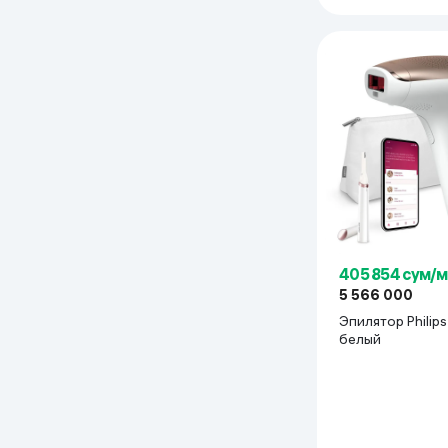
405 854 сум/
5 566 000
Эпилятор Philips BRI921/60
белый