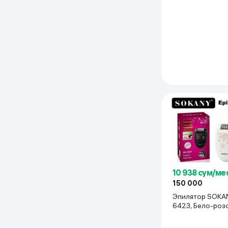
10 938 сум/ме
150 000
Эпилятор SOKA
6423, Бело-роз