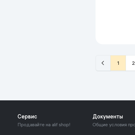
1
2
Сервис
Документы
Продавайте на alif shop!
Общие условия пр