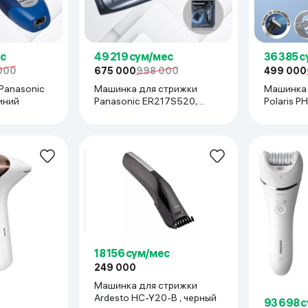
ьной реальности
с
49 219 сум/мес
36 385 
000
675 000
998 000
499 000
Panasonic
Машинка для стрижки
Машинка 
иний
Panasonic ER217S520,
Polaris P
стальной
18 156 сум/мес
249 000
Машинка для стрижки
Ardesto HC-Y20-B , черный
93 698 