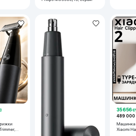
с
35 656 
489 000
трижки
Машинка 
Trimmer,
Xiaomi Hai