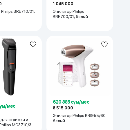
0
1 045 000
Philips BRE710/01,
Эпилятор Philips
BRE700/01, белый
620 885 сум/мес
сум/мес
8 515 000
Эпилятор Philips BRI955/60,
для стрижки и
белый
hilips MG3710/33,