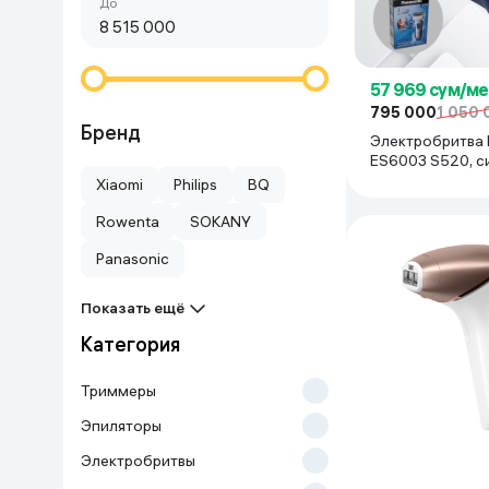
Сначала дешёвые
До
Красота и уход
Очки виртуал
Умные очки
Умный дом
57 969 сум/ме
795 000
1 050 
Техника для игр
Бренд
Электробритва 
ES6003 S520, с
Спортивные товары
Xiaomi
Philips
BQ
Rowenta
SOKANY
Автотовары
Panasonic
Детские товары
Показать ещё
Категория
Строительство и ремонт
Триммеры
Ювелирные изделия
Эпиляторы
Электробритвы
Товары для дома