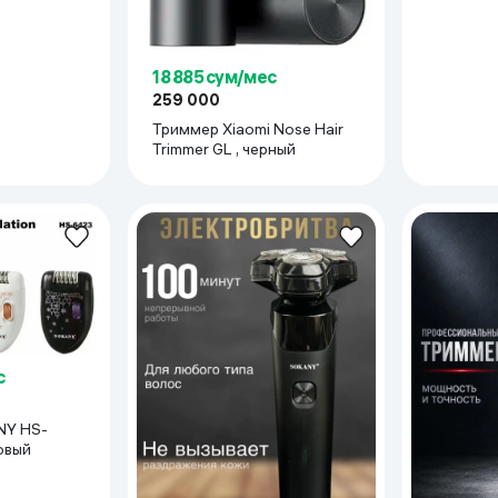
18 885 сум/мес
259 000
Триммер Xiaomi Nose Hair
Trimmer GL , черный
с
NY HS-
овый