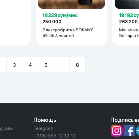
18 229 сум/мес
19 192 с
250 000
263 200
Электробритва SOKANY
Машинка 
SK-387, черный
Solimpia 
3
4
5
...
8
Помощь
Подписыв
одажи
Telegram
+998 555 12 12 12