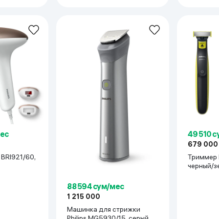
черный
мес
49 510 
679 000
,
Триммер P
черный/з
88 594 сум/мес
1 215 000
Машинка для стрижки
Philips MG5930/15, серый