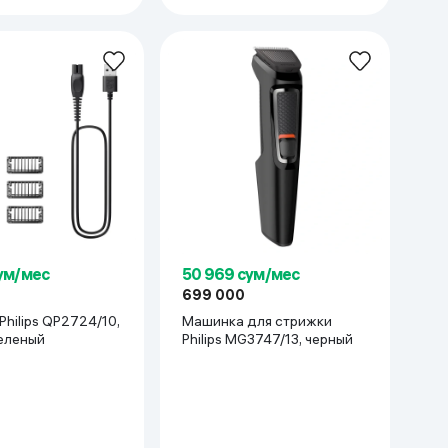
сум/мес
50 969 сум/мес
699 000
hilips QP2724/10,
Машинка для стрижки
еленый
Philips MG3747/13, черный