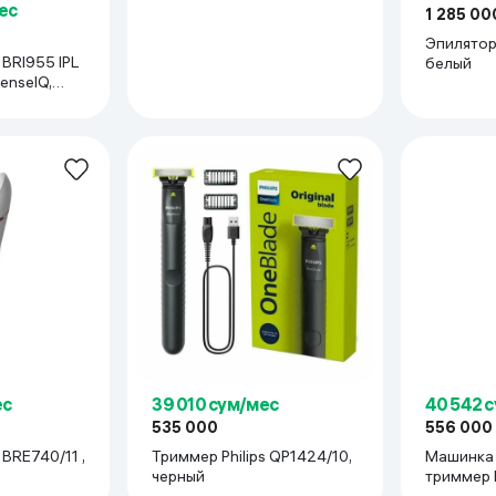
ес
1 285 00
Эпилятор 
L
белый
enseIQ,
ес
39 010 сум/мес
40 542 
535 000
556 000
 BRE740/11 ,
Триммер Philips QP1424/10,
Машинка 
черный
триммер P