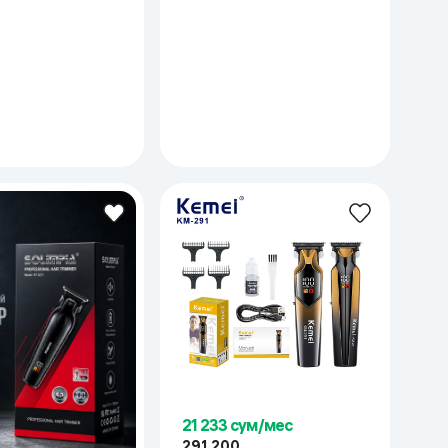
21 233 сум/мес
291 200