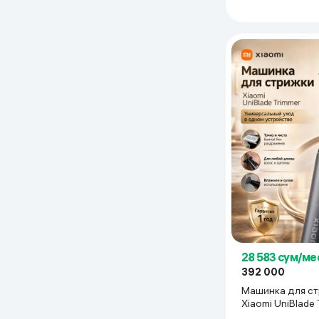
28 583 сум/ме
392 000
Машинка для с
Xiaomi UniBlade 
черный