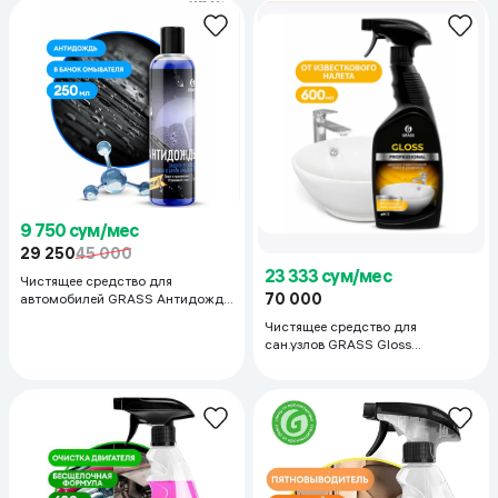
9 750 сум/мес
29 250
45 000
23 333 сум/мес
Чистящее средство для
70 000
автомобилей GRASS Антидождь,
250 мл
Чистящее средство для
сан.узлов GRASS Gloss
Professional, 600 мл