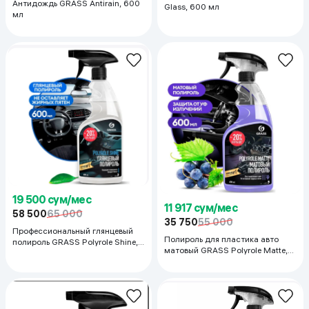
Антидождь GRASS Antirain, 600
Glass, 600 мл
мл
19 500 сум/мес
11 917 сум/мес
58 500
65 000
35 750
55 000
Профессиональный глянцевый
Полироль для пластика авто
полироль GRASS Polyrole Shine,
матовый GRASS Polyrole Matte,
600 мл
600 мл