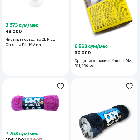
3 573 сум/мес
49 000
Чистящее средство 2E PILL
Cleaning Kit, 140 мл
6 563 сум/мес
90 000
Cредство от накипи Karcher RM
511, 150 мл
7 758 сум/мес
106 400
162 400