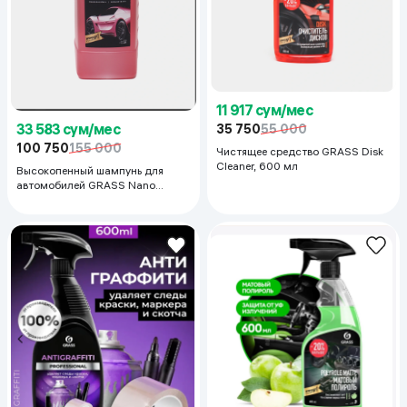
11 917 сум/мес
33 583 сум/мес
35 750
55 000
100 750
155 000
Чистящее средство GRASS Disk
Cleaner, 600 мл
Высокопенный шампунь для
автомобилей GRASS Nano
Shampoo, 1 л