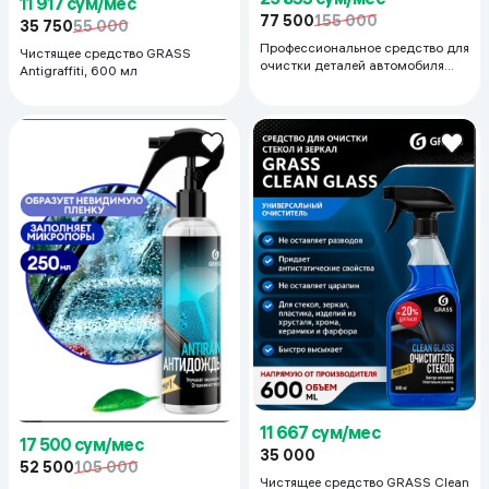
11 917 сум/мес
77 500
155 000
35 750
55 000
Профессиональное средство для
Чистящее средство GRASS
очистки деталей автомобиля
Antigraffiti, 600 мл
GRASS Black Brilliance, 600 мл
11 667 сум/мес
17 500 сум/мес
35 000
52 500
105 000
Чистящее средство GRASS Clean