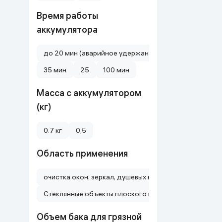
Дом и сад
Время работы
аккумулятора
Канцелярия
до 20 мин (аварийное удержание)
Бытовая химия
35 мин
25
100 мин
Книги
Масса с аккумулятором
(кг)
Одежда и Обувь
0.7 кг
0,5
Область применения
очистка окон, зеркал, душевых кабин, кафеля и глад
Стеклянные объекты плоского вида
Объем бака для грязной