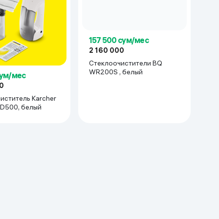
157 500 сум/мес
2 160 000
Cтеклоочистители BQ
WR200S , белый
сум/мес
0
иститель Karcher
 D500, белый