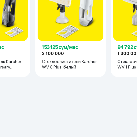
ьной реальности
ес
153 125 сум/мес
94 792 
2 100 000
1 300 00
ль Karcher
Cтеклоочистители Karcher
Cтеклооч
rsary
WV 6 Plus, белый
WV 1 Plus
ый