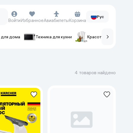
Рус
Войти
Избранное
Авиабилеты
Корзина
 для дома
Техника для кухни
Красота и уход
ов
Часы и аксессуары
Смарт-часы
4 товаров найдено
Наручные часы
Умные кольца
Фитнес-браслеты
Ремешки для часов
Фотоаппараты и видеокамеры
Фотоаппараты
Экшен-камеры