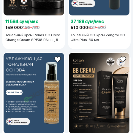
11 594 сум/мес
37 188 сум/мес
159 000
198 750
510 000
637 500
Тональный крем Ronas CC Color
Тональный CC-крем Zangmi CC
Change Cream SPF38 PA+++, 50
Ultra Plus, 50 мл
мл