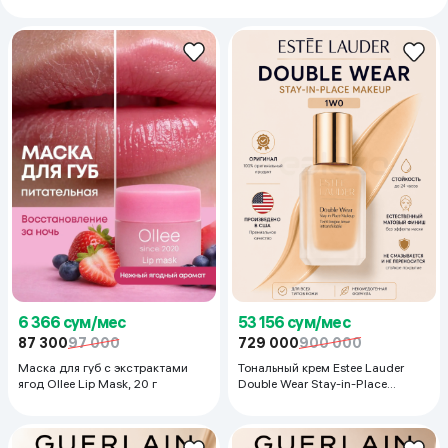
6 366 сум/мес
53 156 сум/мес
87 300
97 000
729 000
900 000
Маска для губ с экстрактами
Тональный крем Estee Lauder
ягод Ollee Lip Mask, 20 г
Double Wear Stay-in-Place
Makeup, 30 мл