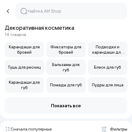
Декоративная косметика
14 товаров
Карандаши для
Фиксаторы для
Подводки и
бровей
бровей
карандаши для
глаз
Бальзамы для
Тушь для ресниц
Блеск для губ
губ
Карандаши для
Помады для губ
Пудры для лица
губ
Показать все
Сначала популярные
Фильтры