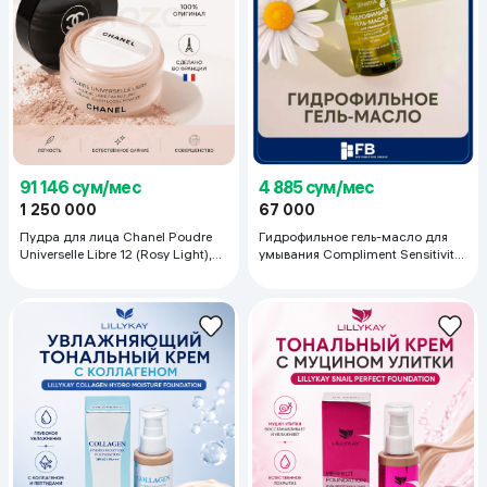
91 146 сум/мес
4 885 сум/мес
1 250 000
67 000
Пудра для лица Chanel Poudre
Гидрофильное гель-масло для
Universelle Libre 12 (Rosy Light),
умывания Compliment Sensitivity,
30 гр
150 мл