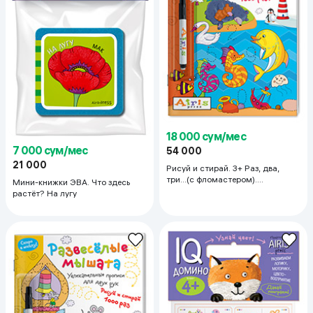
18 000 сум/мес
7 000 сум/мес
54 000
21 000
Рисуй и стирай. 3+ Раз, два,
три...(с фломастером).
Мини-книжки ЭВА. Что здесь
Многоразовая раскраска
растёт? На лугу