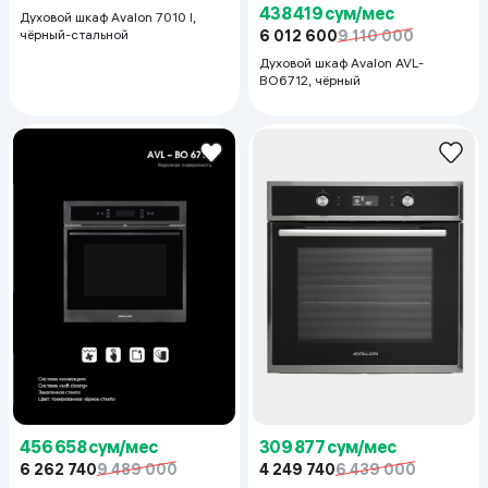
438 419 сум/мес
Духовой шкаф Avalon 7010 l,
6 012 600
9 110 000
чёрный-стальной
Духовой шкаф Avalon AVL-
BO6712, чёрный
456 658 сум/мес
309 877 сум/мес
6 262 740
9 489 000
4 249 740
6 439 000