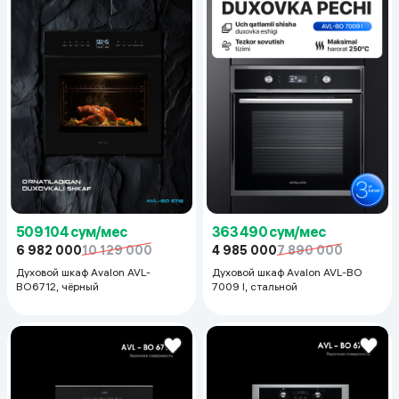
509 104 сум/мес
363 490 сум/мес
6 982 000
10 129 000
4 985 000
7 890 000
Духовой шкаф Avalon AVL-
Духовой шкаф Avalon AVL-BO
BO6712, чёрный
7009 I, стальной