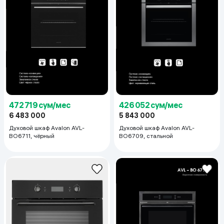
472 719 сум/мес
426 052 сум/мес
6 483 000
5 843 000
Духовой шкаф Avalon AVL-
Духовой шкаф Avalon AVL-
BO6711, чёрный
BO6709, стальной