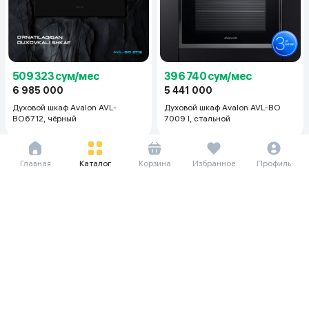
509 323 сум/мес
396 740 сум/мес
6 985 000
5 441 000
Духовой шкаф Avalon AVL-
Духовой шкаф Avalon AVL-BO
BO6712, чёрный
7009 I, стальной
Главная
Каталог
Корзина
Избранное
Профиль
87 135 сум/мес