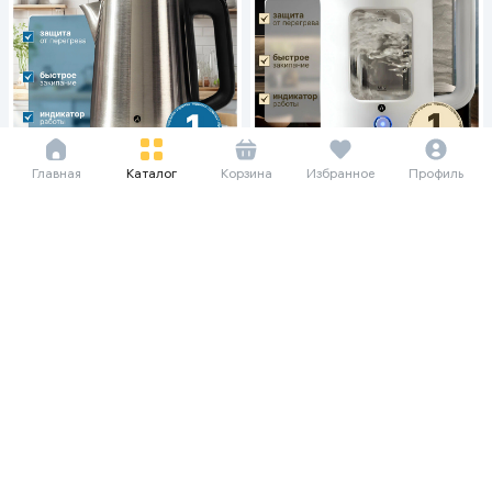
Главная
Каталог
Корзина
Избранное
Профиль
12 688 сум/мес
14 510 сум/мес
174 000
199 000
Электрочайник Ardesto EKL-T32S
Электрочайник Ardesto EKL-
, серебристый
T31GW, белый