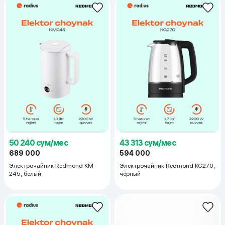
50 240 сум/мес
43 313 сум/мес
689 000
594 000
Электрочайник Redmond KМ
Электрочайник Redmond KG270,
245, белый
чёрный