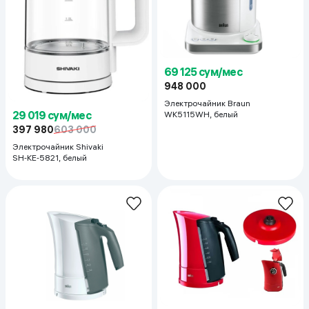
69 125 сум/мес
948 000
Электрочайник Braun
29 019 сум/мес
WK5115WH, белый
397 980
603 000
Электрочайник Shivaki
SH‑KE‑5821, белый