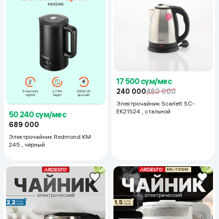
17 500 сум/мес
240 000
480 000
Электрочайник Scarlett SC-
EK21S24 , стальной
50 240 сум/мес
689 000
Электрочайник Redmond KМ
245 , чёрный