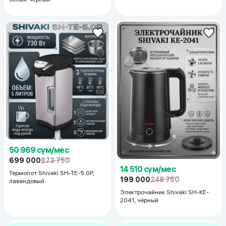
50 969 сум/мес
699 000
873 750
14 510 сум/мес
Термопот Shivaki SH-TE-5.0P,
199 000
248 750
лавандовый
Электрочайник Shivaki SH-KE-
2041, чёрный