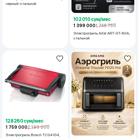
черный-стальной
102 010 сум/мес
1 399 000
1 748 750
Электрогриль Artel ART-GT-60A,
стальной
128 260 сум/мес
1 759 000
2 199 000
Электрогриль Bosch TCG4104,