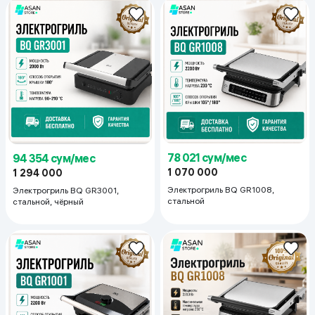
78 021 сум/мес
94 354 сум/мес
1 070 000
1 294 000
Электрогриль BQ GR1008,
Электрогриль BQ GR3001,
стальной
стальной, чёрный