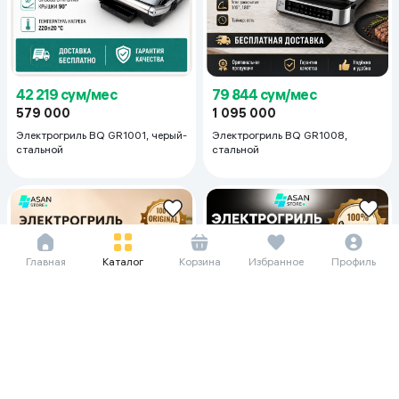
79 844 сум/мес
42 219 сум/мес
1 095 000
579 000
Электрогриль BQ GR1008,
Электрогриль BQ GR1001, черый-
стальной
стальной
Главная
Каталог
Корзина
Избранное
Профиль
72 479 сум/мес
87 063 сум/мес