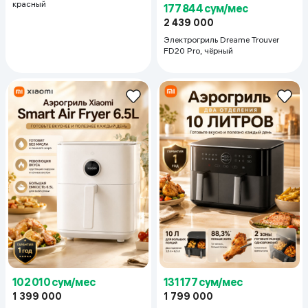
красный
177 844 сум/мес
2 439 000
Электрогриль Dreame Trouver
FD20 Pro, чёрный
102 010 сум/мес
131 177 сум/мес
1 399 000
1 799 000